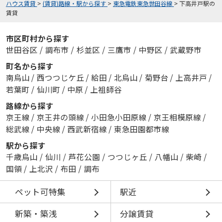
ハウス賃貸
>
(賃貸)路線・駅から探す
>
東急電鉄東急世田谷線
>
下高井戸駅の
賃貸
市区町村から探す
世田谷区
/
調布市
/
杉並区
/
三鷹市
/
中野区
/
武蔵野市
町名から探す
南烏山
/
西つつじケ丘
/
給田
/
北烏山
/
菊野台
/
上高井戸
/
若葉町
/
仙川町
/
中原
/
上祖師谷
路線から探す
京王線
/
京王井の頭線
/
小田急小田原線
/
京王相模原線
/
総武線
/
中央線
/
西武新宿線
/
東急田園都市線
駅から探す
千歳烏山
/
仙川
/
芦花公園
/
つつじヶ丘
/
八幡山
/
柴崎
/
国領
/
上北沢
/
布田
/
調布
ペット可特集
駅近
新築・築浅
分譲賃貸