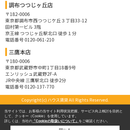
調布つつじヶ丘店
〒182-0006
東京都調布市西つつじケ丘３丁目33-12
田村第一ビル 3階
京王線 つつじヶ丘駅北口 徒歩１分
電話番号 0120-061-210
三鷹本店
〒180-0006
東京都武蔵野市中町1丁目18番9号
エンリッシュ武蔵野2F-A
JR中央線 三鷹駅北口 徒歩2分
電話番号 0120-137-770
Copyright(c) ハウス賃貸 All Rights Reserved.
当サイトでは、お客様の当サイト利用状況把握、サービス向上検討を目的と
して、クッキー（Cookie）を使用しています。
詳しくは、当社の
「Cookieの取扱いについて」
をご確認ください。