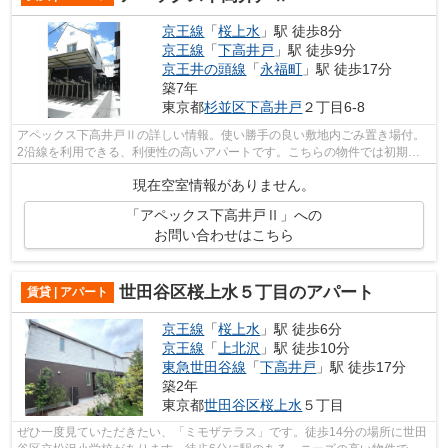
京王線
「
桜上水
」駅 徒歩8分
京王線
「
下高井戸
」駅 徒歩9分
京王井の頭線
「
永福町
」駅 徒歩17分
築7年
東京都
杉並区
下高井戸
２丁目6-8
アペックス下高井戸Ⅱの詳しい情報。使い勝手の良い敷地内ごみ置き場付。
2沿線を利用できる、利便性の高いアパートです。こちらの物件では初期費
用をカードでお支払いいただけます。杉...
現在空室情報がありません。
「アペックス下高井戸Ⅱ」への
お問い合わせはこちら
世田谷区桜上水５丁目のアパート
賃貸 | アパート
京王線
「
桜上水
」駅 徒歩6分
京王線
「
上北沢
」駅 徒歩10分
東急世田谷線
「
下高井戸
」駅 徒歩17分
築2年
東京都
世田谷区
桜上水
５丁目
ぜひ一度見ていただきたい、「ミモザテラス」です。徒歩14分の場所に世田