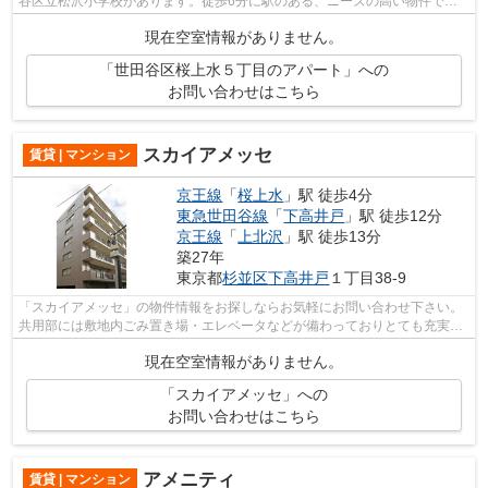
谷区立松沢小学校があります。徒歩6分に駅のある、ニーズの高い物件で
す。お使いいただける駅は2駅あり、行き...
現在空室情報がありません。
「世田谷区桜上水５丁目のアパート」への
お問い合わせはこちら
スカイアメッセ
賃貸 | マンション
京王線
「
桜上水
」駅 徒歩4分
東急世田谷線
「
下高井戸
」駅 徒歩12分
京王線
「
上北沢
」駅 徒歩13分
築27年
東京都
杉並区
下高井戸
１丁目38-9
「スカイアメッセ」の物件情報をお探しならお気軽にお問い合わせ下さい。
共用部には敷地内ごみ置き場・エレベータなどが備わっておりとても充実し
ています。シンプルながらも風の通り...
現在空室情報がありません。
「スカイアメッセ」への
お問い合わせはこちら
アメニティ
賃貸 | マンション