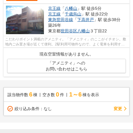
京王線
「
八幡山
」駅 徒歩5分
京王線
「
千歳烏山
」駅 徒歩22分
東急世田谷線
「
下高井戸
」駅 徒歩38分
築26年
東京都
世田谷区
八幡山
３丁目22
こだわりポイント満載のアメニティ。「アメニティ」のここがイチオシ。敷
地内ごみ置き場が近くて便利。2駅利用可物件なので、よく電車を利用する
方にピッタリですね。当社スタッフが地...
現在空室情報がありません。
「アメニティ」への
お問い合わせはこちら
6
0
1～6
該当物件数
棟
空き数
件
棟を表示
変更
絞り込み条件：
なし