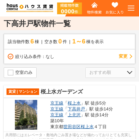
掲載物件数
0000
件
物件検索
お気に入り
下高井戸駅物件一覧
6
0
1～6
該当物件数
棟
空き数
件
棟を表示
変更
絞り込み条件：
なし
空室のみ
桜上水ガーデンズ
賃貸 | マンション
京王線
「
桜上水
」駅 徒歩5分
京王線
「
下高井戸
」駅 徒歩14分
京王線
「
上北沢
」駅 徒歩14分
築10年
東京都
世田谷区
桜上水
４丁目
共用部にはエレベータ・敷地内ごみ置き場などが備わっておりとても充実し