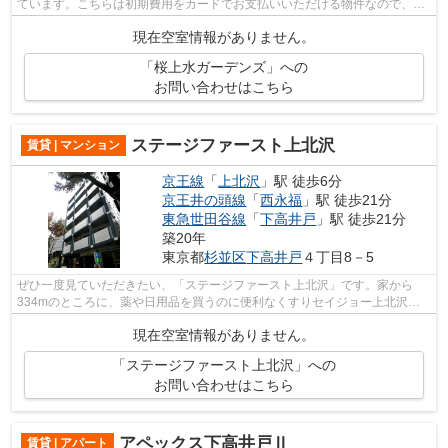
ています。こちらは初期費用をカードでお支払いいただける物件なので、支
払い手続きの手間が省けます。夏場は...
現在空室情報がありません。
「桜上水ガーデンズ」への
お問い合わせはこちら
ステージファースト上北沢
賃貸 | マンション
京王線
「
上北沢
」駅 徒歩6分
京王井の頭線
「
西永福
」駅 徒歩21分
東急世田谷線
「
下高井戸
」駅 徒歩21分
築20年
東京都
杉並区
下高井戸
４丁目8－5
ぜひ一度見ていただきたい、「ステージファースト上北沢」です。家から
334mのところに、薬や日用品を買うのに便利なくすりセイジョー上北沢店
があります。全体のデザインの印象にも大...
現在空室情報がありません。
「ステージファースト上北沢」への
お問い合わせはこちら
アペックス下高井戸Ⅱ
賃貸 | アパート