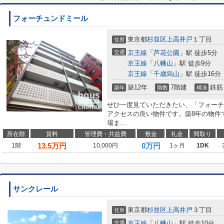
フォーチュンドミール
東京都
杉並区
上高井戸
１丁目
住所
交通
京王線
「
芦花公園
」駅 徒歩5分
京王線
「
八幡山
」駅 徒歩9分
京王線
「
千歳烏山
」駅 徒歩16分
築12年
7階建
鉄筋
築年
階数
構造
ぜひ一度見ていただきたい、「フォーチ
アクセスの良い物件です。築8年の物件
場ま...
所在階
賃料
管理費・共益費
敷金
礼金
間取り
13.5
万円
0万円
1階
10,000円
1ヶ月
1DK
サンクレール
東京都
杉並区
上高井戸
３丁目
住所
交通
京王線
「
八幡山
」駅 徒歩10分