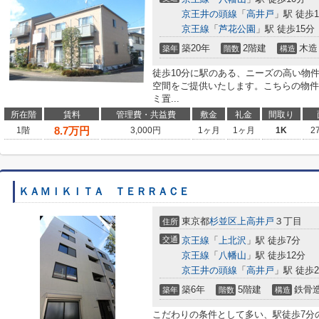
京王井の頭線
「
高井戸
」駅 徒歩1
京王線
「
芦花公園
」駅 徒歩15分
築20年
2階建
木造
築年
階数
構造
徒歩10分に駅のある、ニーズの高い物
空間をご提供いたします。こちらの物件
ミ置...
所在階
賃料
管理費・共益費
敷金
礼金
間取り
8.7
万円
1階
3,000円
1ヶ月
1ヶ月
1K
2
ＫＡＭＩＫＩＴＡ ＴＥＲＲＡＣＥ
東京都
杉並区
上高井戸
３丁目
住所
交通
京王線
「
上北沢
」駅 徒歩7分
京王線
「
八幡山
」駅 徒歩12分
京王井の頭線
「
高井戸
」駅 徒歩2
築6年
5階建
鉄骨
築年
階数
構造
こだわりの条件として多い、駅徒歩7分