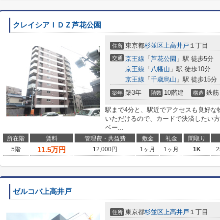
クレイシアＩＤＺ芦花公園
東京都
杉並区
上高井戸
１丁目
住所
交通
京王線
「
芦花公園
」駅 徒歩5分
京王線
「
八幡山
」駅 徒歩10分
京王線
「
千歳烏山
」駅 徒歩15分
築3年
10階建
鉄筋
築年
階数
構造
駅まで4分と、駅近でアクセスも良好な
いただけるので、カードで決済したい方
ベー...
所在階
賃料
管理費・共益費
敷金
礼金
間取り
11.5
万円
5階
12,000円
1ヶ月
1ヶ月
1K
2
ゼルコバ上高井戸
東京都
杉並区
上高井戸
１丁目
住所