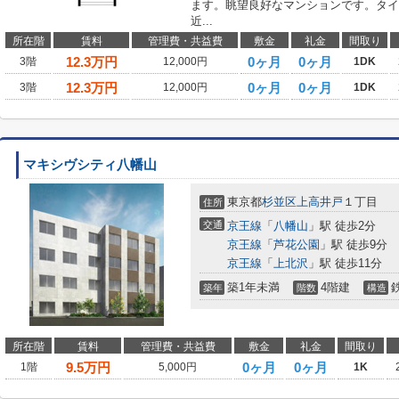
ます。眺望良好なマンションです。タイ
近...
所在階
賃料
管理費・共益費
敷金
礼金
間取り
12.3
万円
0ヶ月
0ヶ月
3階
12,000円
1DK
12.3
万円
0ヶ月
0ヶ月
3階
12,000円
1DK
マキシヴシティ八幡山
東京都
杉並区
上高井戸
１丁目
住所
交通
京王線
「
八幡山
」駅 徒歩2分
京王線
「
芦花公園
」駅 徒歩9分
京王線
「
上北沢
」駅 徒歩11分
築1年未満
4階建
築年
階数
構造
所在階
賃料
管理費・共益費
敷金
礼金
間取り
9.5
万円
0ヶ月
0ヶ月
1階
5,000円
1K