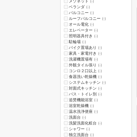
メゾネット
(-)
ベランダ
(-)
バルコニー
(-)
ルーフバルコニー
(-)
オール電化
(-)
エレベーター
(-)
照明器具付き
(-)
駐輪場
(-)
バイク置場あり
(-)
家具・家電付き
(-)
洗濯機置場有
(-)
外観タイル張り
(-)
コンロ２口以上
(-)
食器洗い乾燥機
(-)
システムキッチン
(-)
対面式キッチン
(-)
バス・トイレ別
(-)
追焚機能浴室
(-)
浴室乾燥機
(-)
温水洗浄便座
(-)
洗面台
(-)
洗髪洗面化粧台
(-)
シャワー
(-)
独立洗面台
(-)