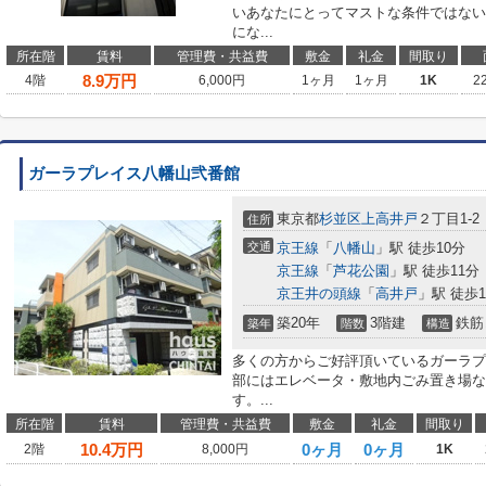
いあなたにとってマストな条件ではない
にな...
所在階
賃料
管理費・共益費
敷金
礼金
間取り
8.9
万円
4階
6,000円
1ヶ月
1ヶ月
1K
2
ガーラプレイス八幡山弐番館
東京都
杉並区
上高井戸
２丁目1-2
住所
交通
京王線
「
八幡山
」駅 徒歩10分
京王線
「
芦花公園
」駅 徒歩11分
京王井の頭線
「
高井戸
」駅 徒歩1
築20年
3階建
鉄筋
築年
階数
構造
多くの方からご好評頂いているガーラプ
部にはエレベータ・敷地内ごみ置き場な
す。...
所在階
賃料
管理費・共益費
敷金
礼金
間取り
10.4
万円
0ヶ月
0ヶ月
2階
8,000円
1K