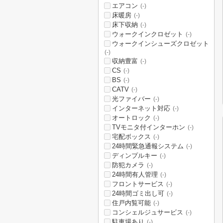
エアコン
(-)
床暖房
(-)
床下収納
(-)
ウォークインクロゼット
(-)
ウォークインシューズクロゼット
(-)
収納豊富
(-)
CS
(-)
BS
(-)
CATV
(-)
光ファイバー
(-)
インターネット対応
(-)
オートロック
(-)
TVモニタ付インターホン
(-)
宅配ボックス
(-)
24時間緊急通報システム
(-)
ディンプルキー
(-)
防犯カメラ
(-)
24時間有人管理
(-)
フロントサービス
(-)
24時間ゴミ出し可
(-)
住戸内覧可能
(-)
コンシェルジュサービス
(-)
駐車場あり
(-)