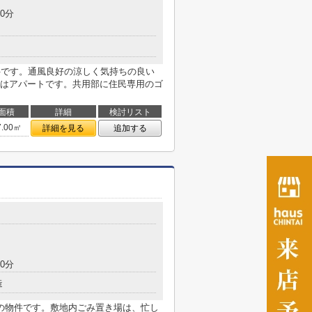
0分
件です。通風良好の涼しく気持ちの良い
はアパートです。共用部に住民専用のゴ
面積
詳細
検討リスト
7.00㎡
詳細を見る
追加する
0分
造
の物件です。敷地内ごみ置き場は、忙し