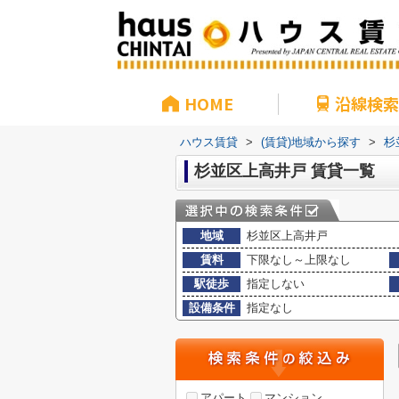
HOME
沿線検索
ハウス賃貸
>
(賃貸)地域から探す
>
杉
杉並区上高井戸 賃貸一覧
地域
杉並区上高井戸
賃料
下限なし～上限なし
駅徒歩
指定しない
設備条件
指定なし
アパート
マンション