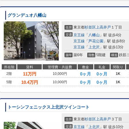
グランデュオ八幡山
東京都
杉並区
上高井戸
１丁目
住所
交通
京王線
「
八幡山
」駅 徒歩4分
京王線
「
芦花公園
」駅 徒歩8分
京王線
「
上北沢
」駅 徒歩13分
築6年
5階建
鉄筋
築年
階数
構造
所在階
賃料
管理費・共益費
敷金
礼金
間取り
11
万円
0ヶ月
0ヶ月
2階
10,000円
1K
10.4
万円
0ヶ月
0ヶ月
5階
10,000円
1K
トーシンフェニックス上北沢ツインコート
東京都
杉並区
上高井戸
３丁目
住所
交通
京王線
「
上北沢
」駅 徒歩10分