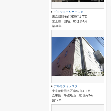
ゴコウエテルナーレ B
東京都調布市国領町２丁目
京王線「国領」駅 徒歩4分
築31年
アルモフォレスタ
東京都世田谷区南烏山４丁目
京王線「千歳烏山」駅 徒歩7分
築12年