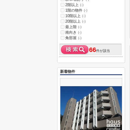
2階以上
(-)
1階の物件
(-)
10階以上
(-)
20階以上
(-)
最上階
(-)
南向き
(-)
角部屋
(-)
66
件が該当
新着物件