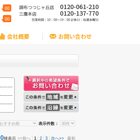
0120-061-210
調布つつじヶ丘店
00
0120-137-770
三鷹本店
00
会社概要
お問い合わせ
表示件数：
0
棟表示
<<前へ
1
2
3
次へ>>
最初