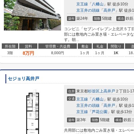
京王線
「
八幡山
」駅 徒歩10分
京王井の頭線
「
高井戸
」駅 徒歩1
築24年
5階建
鉄筋
築年
階数
構造
コンビニ「セブン-イレブン上北沢５丁目
部には敷地内ごみ置き場・エレベータな
す。朝...
所在階
賃料
管理費・共益費
敷金
礼金
間取り
8
万円
3階
8,000円
1ヶ月
1ヶ月
1K
18
セジョリ高井戸
東京都
杉並区
上高井戸
２丁目1-1
住所
交通
京王線
「
八幡山
」駅 徒歩10分
京王井の頭線
「
高井戸
」駅 徒歩1
京王線
「
芦花公園
」駅 徒歩13分
築3年
5階建
鉄筋
築年
階数
構造
共用部には敷地内ごみ置き場・エレベー