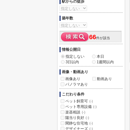
駅からの徒歩
築年数
66
件が該当
情報公開日
指定しない
本日
3日以内
1週間以内
画像・動画あり
画像あり
動画あり
パノラマあり
こだわり条件
ペット飼育可
(-)
ペット専用設備
(-)
楽器相談
(-)
陽当り良好
(-)
閑静な住宅地
(-)
デザイナーズ
(-)