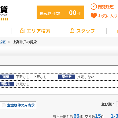
閲覧履歴
00
掲載物件数
件
お気に入り
エリア検索
スタッフ
並区
>
上高井戸の賃貸
面積
下限なし～上限なし
築年数
指定しない
間取り
指定なし
並び順：
空室物件のみ表示
66
15
1-3
該当公開件数
棟 空き数
件