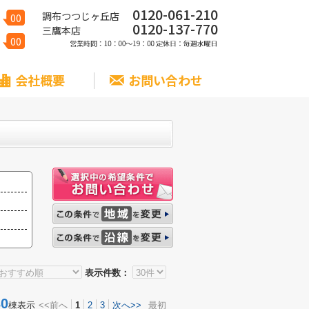
0120-061-210
調布つつじヶ丘店
00
0120-137-770
三鷹本店
00
会社概要
お問い合わせ
表示件数：
0
棟表示
<<前へ
1
2
3
次へ>>
最初