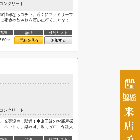
コンクリート
室情報ならコチラ。近くにファミリーマ
気軽に夜食や飲み物を買いに行くことがで
面積
詳細
検討リスト
5.80㎡
詳細を見る
追加する
コンクリート
、充実設備！駅近！◆京王線のお部屋探
！ペット可、楽器可、敷礼ゼロ、保証人
面積
詳細
検討リスト