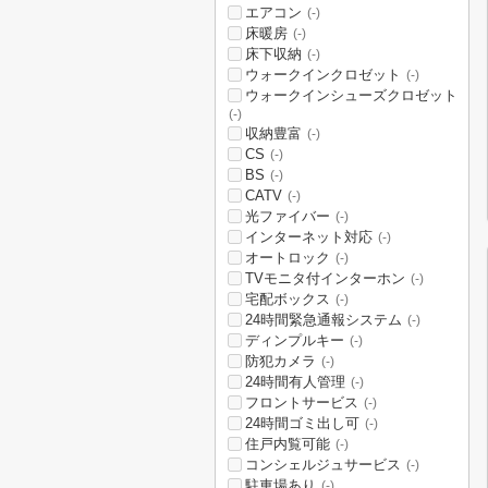
エアコン
(-)
床暖房
(-)
床下収納
(-)
ウォークインクロゼット
(-)
ウォークインシューズクロゼット
(-)
収納豊富
(-)
CS
(-)
BS
(-)
CATV
(-)
光ファイバー
(-)
インターネット対応
(-)
オートロック
(-)
TVモニタ付インターホン
(-)
宅配ボックス
(-)
24時間緊急通報システム
(-)
ディンプルキー
(-)
防犯カメラ
(-)
24時間有人管理
(-)
フロントサービス
(-)
24時間ゴミ出し可
(-)
住戸内覧可能
(-)
コンシェルジュサービス
(-)
駐車場あり
(-)