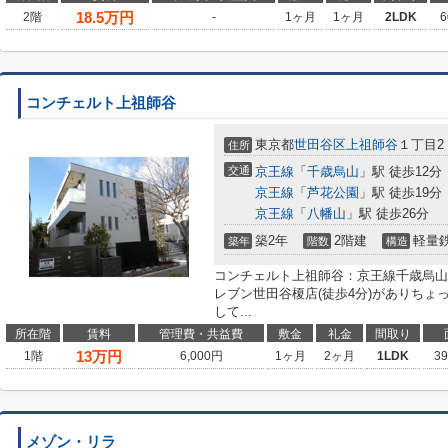
18.5
万円
2階
-
1ヶ月
1ヶ月
2LDK
6
コンチェルト上祖師谷
東京都
世田谷区
上祖師谷
１丁目2
住所
交通
京王線
「
千歳烏山
」駅 徒歩12分
京王線
「
芦花公園
」駅 徒歩19分
京王線
「
八幡山
」駅 徒歩26分
築2年
2階建
軽量
築年
階数
構造
コンチェルト上祖師谷：京王線千歳烏山
レブン世田谷榎店(徒歩4分)がありち
して...
所在階
賃料
管理費・共益費
敷金
礼金
間取り
13
万円
1階
6,000円
1ヶ月
2ヶ月
1LDK
3
メゾン・リラ