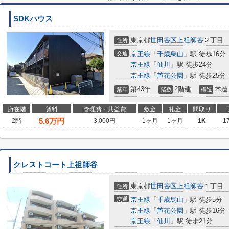
SDKハウス
東京都
世田谷区
上祖師谷
２丁目
住所
交通
京王線
「
千歳烏山
」駅 徒歩16分
京王線
「
仙川
」駅 徒歩24分
京王線
「
芦花公園
」駅 徒歩25分
築43年
2階建
木造
築年
階数
構造
所在階
賃料
管理費・共益費
敷金
礼金
間取り
5.6
万円
2階
3,000円
1ヶ月
1ヶ月
1K
1
クレストコート上祖師谷
東京都
世田谷区
上祖師谷
１丁目
住所
交通
京王線
「
千歳烏山
」駅 徒歩5分
京王線
「
芦花公園
」駅 徒歩16分
京王線
「
仙川
」駅 徒歩21分