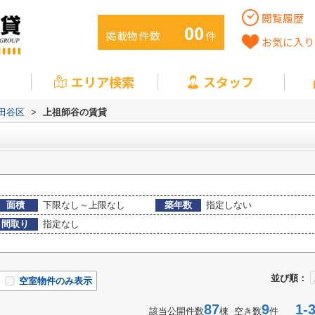
閲覧履歴
00
掲載物件数
件
お気に入り
エリア検索
スタッフ
田谷区
>
上祖師谷の賃貸
面積
下限なし～上限なし
築年数
指定しない
間取り
指定なし
並び順：
空室物件のみ表示
87
9
1-3
該当公開件数
棟 空き数
件