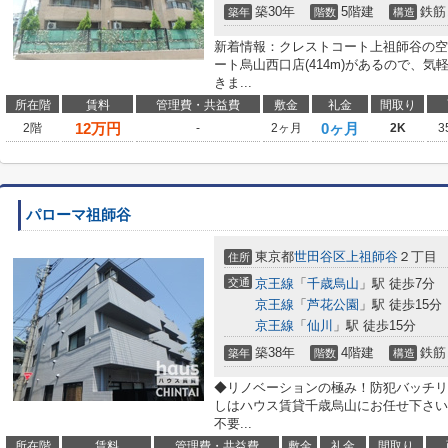
築30年
5階建
鉄筋
築年
階数
構造
新着情報：クレストコート上祖師谷の空
ート烏山西口店(414m)があるので、
きま...
所在階
賃料
管理費・共益費
敷金
礼金
間取り
12
万円
0ヶ月
2階
-
2ヶ月
2K
3
パローマ祖師谷
東京都
世田谷区
上祖師谷
２丁目
住所
交通
京王線
「
千歳烏山
」駅 徒歩7分
京王線
「
芦花公園
」駅 徒歩15分
京王線
「
仙川
」駅 徒歩15分
築38年
4階建
鉄筋
築年
階数
構造
◆リノベーションの極み！防犯バッチリ
しはハウス賃貸千歳烏山にお任せ下さい
不要...
所在階
賃料
管理費・共益費
敷金
礼金
間取り