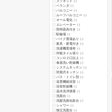
メゾネット
(-)
ベランダ
(-)
バルコニー
(-)
ルーフバルコニー
(-)
オール電化
(-)
エレベーター
(-)
照明器具付き
(-)
駐輪場
(-)
バイク置場あり
(-)
家具・家電付き
(-)
洗濯機置場有
(-)
外観タイル張り
(-)
コンロ２口以上
(-)
食器洗い乾燥機
(-)
システムキッチン
(-)
対面式キッチン
(-)
バス・トイレ別
(-)
追焚機能浴室
(-)
浴室乾燥機
(-)
温水洗浄便座
(-)
洗面台
(-)
洗髪洗面化粧台
(-)
シャワー
(-)
独立洗面台
(-)