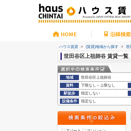
HOME
沿線検索
ハウス賃貸
>
(賃貸)地域から探す
>
世
世田谷区上祖師谷 賃貸一覧
地域
世田谷区上祖師谷
賃料
下限なし～上限なし
駅徒歩
指定しない
設備条件
指定なし
アパート
マンション