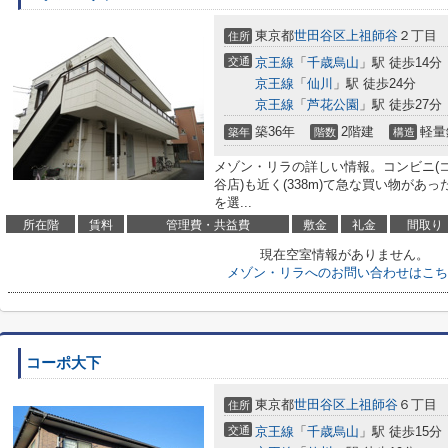
東京都
世田谷区
上祖師谷
２丁目
住所
交通
京王線
「
千歳烏山
」駅 徒歩14分
京王線
「
仙川
」駅 徒歩24分
京王線
「
芦花公園
」駅 徒歩27分
築36年
2階建
軽量
築年
階数
構造
メゾン・リラの詳しい情報。コンビニ(
谷店)も近く(338m)て急な買い物が
を選...
所在階
賃料
管理費・共益費
敷金
礼金
間取り
現在空室情報がありません。
メゾン・リラへのお問い合わせはこち
コーポ大下
東京都
世田谷区
上祖師谷
６丁目
住所
交通
京王線
「
千歳烏山
」駅 徒歩15分