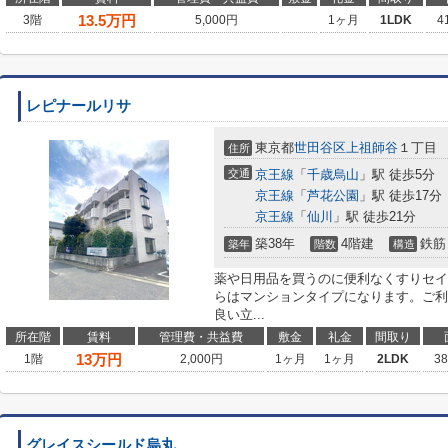
13.5
万円
3階
5,000円
1ヶ月
1LDK
4
レピナールリサ
東京都
世田谷区
上祖師谷
１丁目
住所
交通
京王線
「
千歳烏山
」駅 徒歩5分
京王線
「
芦花公園
」駅 徒歩17分
京王線
「
仙川
」駅 徒歩21分
築38年
4階建
鉄筋
築年
階数
構造
薬や日用品を買うのに便利なくすりセイ
らはマンションタイプになります。ご利
良い立...
所在階
賃料
管理費・共益費
敷金
礼金
間取り
13
万円
1階
2,000円
1ヶ月
1ヶ月
2LDK
3
グレイスシールド烏丸