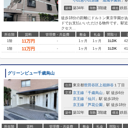
小田急小田原線
「
成城学園前
」駅
築34年
3階建
鉄筋
築年
階数
構造
徒歩18分の距離にドルトン東京学園が
ドでお支払いいただける物件です。駅近
クセス...
所在階
賃料
管理費・共益費
敷金
礼金
間取り
11
万円
1階
-
1ヶ月
1ヶ月
1LDK
4
11
万円
1階
-
1ヶ月
1ヶ月
1LDK
4
グリーンビュー千歳烏山
東京都
世田谷区
上祖師谷
１丁目
住所
交通
京王線
「
千歳烏山
」駅 徒歩6分
京王線
「
仙川
」駅 徒歩18分
京王線
「
芦花公園
」駅 徒歩18分
築32年
3階建
鉄筋
築年
階数
構造
所在階
賃料
管理費・共益費
敷金
礼金
間取り