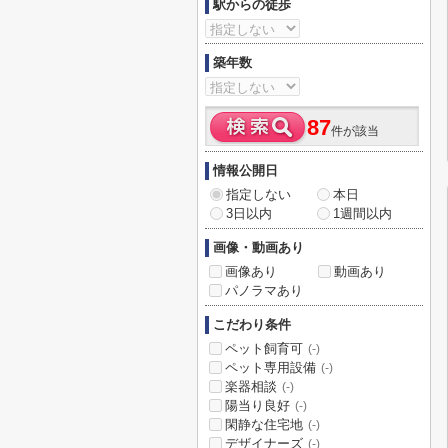
駅からの徒歩
築年数
87
件が該当
情報公開日
指定しない
本日
3日以内
1週間以内
画像・動画あり
画像あり
動画あり
パノラマあり
こだわり条件
ペット飼育可
(-)
ペット専用設備
(-)
楽器相談
(-)
陽当り良好
(-)
閑静な住宅地
(-)
デザイナーズ
(-)