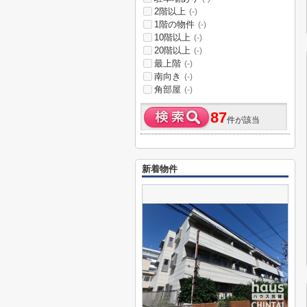
2階以上
(-)
1階の物件
(-)
10階以上
(-)
20階以上
(-)
最上階
(-)
南向き
(-)
角部屋
(-)
87
件が該当
新着物件