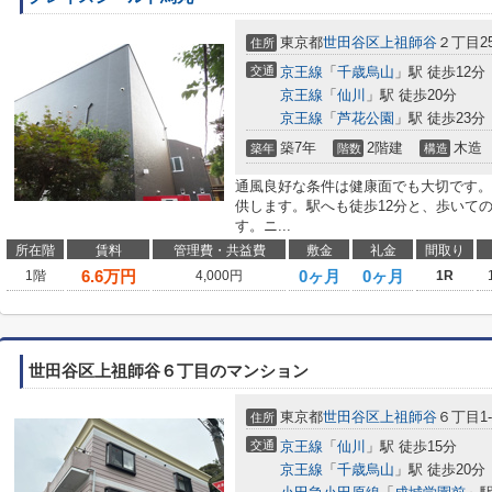
東京都
世田谷区
上祖師谷
２丁目25
住所
交通
京王線
「
千歳烏山
」駅 徒歩12分
京王線
「
仙川
」駅 徒歩20分
京王線
「
芦花公園
」駅 徒歩23分
築7年
2階建
木造
築年
階数
構造
通風良好な条件は健康面でも大切です。
供します。駅へも徒歩12分と、歩いて
す。ニ...
所在階
賃料
管理費・共益費
敷金
礼金
間取り
6.6
万円
0ヶ月
0ヶ月
1階
4,000円
1R
世田谷区上祖師谷６丁目のマンション
東京都
世田谷区
上祖師谷
６丁目1-
住所
交通
京王線
「
仙川
」駅 徒歩15分
京王線
「
千歳烏山
」駅 徒歩20分