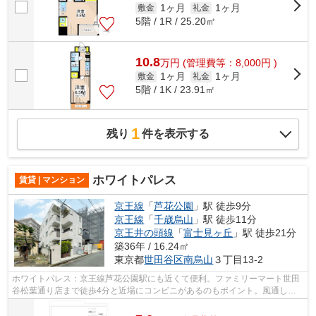
1ヶ月
1ヶ月
敷金
礼金
5階 / 1R / 25.20㎡
10.8
万
円
(管理費等：8,000円 )
1ヶ月
1ヶ月
敷金
礼金
5階 / 1K / 23.91㎡
1
残り
件を表示する
ホワイトパレス
賃貸 | マンション
京王線
「
芦花公園
」駅 徒歩9分
京王線
「
千歳烏山
」駅 徒歩11分
京王井の頭線
「
富士見ヶ丘
」駅 徒歩21分
築36年 / 16.24㎡
東京都
世田谷区
南烏山
３丁目13-2
ホワイトパレス：京王線芦花公園駅にも近くて便利。ファミリーマート世田
谷松葉通り店まで徒歩4分と近場にコンビニがあるのもポイント。風通しが
良く、熱がこもりにくいので、室内が暑...