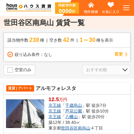
掲載物件数
0000
件
物件検索
お気に入り
世田谷区南烏山 賃貸一覧
238
42
1～30
該当物件数
棟
空き数
件
棟を表示
変更
絞り込み条件：
なし
空室のみ
アルモフォレスタ
賃貸 | アパート
12.5
万円
京王線
「
千歳烏山
」駅 徒歩7分
京王線
「
芦花公園
」駅 徒歩10分
京王線
「
八幡山
」駅 徒歩20分
築12年 / 38.40㎡
東京都
世田谷区
南烏山
４丁目