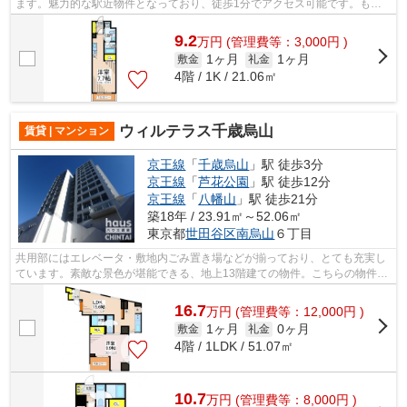
ます。魅力的な駅近物件となっており、徒歩1分でアクセス可能です。もは
や生活の必需条件であるエレベーターがあ...
9.2
万
円
(管理費等：3,000円 )
1ヶ月
1ヶ月
敷金
礼金
4階 / 1K / 21.06㎡
ウィルテラス千歳烏山
賃貸 | マンション
京王線
「
千歳烏山
」駅 徒歩3分
京王線
「
芦花公園
」駅 徒歩12分
京王線
「
八幡山
」駅 徒歩21分
築18年 / 23.91㎡～52.06㎡
東京都
世田谷区
南烏山
６丁目
共用部にはエレベータ・敷地内ごみ置き場などが揃っており、とても充実し
ています。素敵な景色が堪能できる、地上13階建ての物件。こちらの物件で
は初期費用をカードでお支払いいただ...
16.7
万
円
(管理費等：12,000円 )
1ヶ月
0ヶ月
敷金
礼金
4階 / 1LDK / 51.07㎡
10.7
万
円
(管理費等：8,000円 )