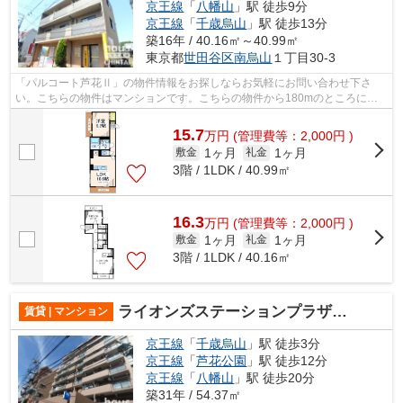
京王線
「
八幡山
」駅 徒歩9分
京王線
「
千歳烏山
」駅 徒歩13分
築16年 / 40.16㎡～40.99㎡
東京都
世田谷区
南烏山
１丁目30-3
「パルコート芦花Ⅱ」の物件情報をお探しならお気軽にお問い合わせ下さ
い。こちらの物件はマンションです。こちらの物件から180mのところに駐
車場があります。目的地別に駅を選べる3駅...
15.7
万
円
(管理費等：2,000円 )
1ヶ月
1ヶ月
敷金
礼金
3階 / 1LDK / 40.99㎡
16.3
万
円
(管理費等：2,000円 )
1ヶ月
1ヶ月
敷金
礼金
3階 / 1LDK / 40.16㎡
ライオンズステーションプラザ千歳烏山
賃貸 | マンション
京王線
「
千歳烏山
」駅 徒歩3分
京王線
「
芦花公園
」駅 徒歩12分
京王線
「
八幡山
」駅 徒歩20分
築31年 / 54.37㎡