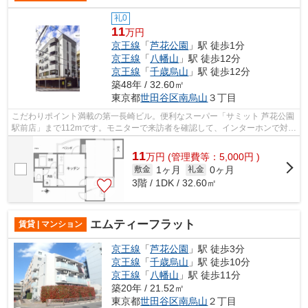
礼0
11
万円
京王線
「
芦花公園
」駅 徒歩1分
京王線
「
八幡山
」駅 徒歩12分
京王線
「
千歳烏山
」駅 徒歩12分
築48年 / 32.60㎡
東京都
世田谷区
南烏山
３丁目
こだわりポイント満載の第一長崎ビル。便利なスーパー「サミット 芦花公園
駅前店」まで112mです。モニターで来訪者を確認して、インターホンで対面
せずに会話することができます。こち...
11
万
円
(管理費等：5,000円 )
1ヶ月
0ヶ月
敷金
礼金
3階 / 1DK / 32.60㎡
エムティーフラット
賃貸 | マンション
京王線
「
芦花公園
」駅 徒歩3分
京王線
「
千歳烏山
」駅 徒歩10分
京王線
「
八幡山
」駅 徒歩11分
築20年 / 21.52㎡
東京都
世田谷区
南烏山
２丁目