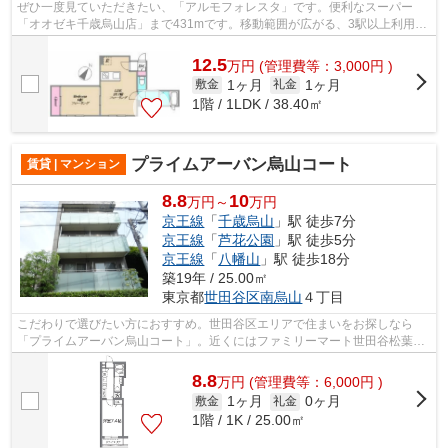
ぜひ一度見ていただきたい、「アルモフォレスタ」です。便利なスーパー
「オオゼキ千歳烏山店」まで431mです。移動範囲が広がる、3駅以上利用可
能な物件です。こちらの物件はアパートで...
12.5
万
円
(管理費等：3,000円 )
1ヶ月
1ヶ月
敷金
礼金
1階 / 1LDK / 38.40㎡
プライムアーバン烏山コート
賃貸 | マンション
8.8
10
万円～
万円
京王線
「
千歳烏山
」駅 徒歩7分
京王線
「
芦花公園
」駅 徒歩5分
京王線
「
八幡山
」駅 徒歩18分
築19年 / 25.00㎡
東京都
世田谷区
南烏山
４丁目
こだわりで選びたい方におすすめ。世田谷区エリアで住まいをお探しなら
「プライムアーバン烏山コート」。近くにはファミリーマート世田谷松葉通
り店(距離96m)がありちょっとした買い物...
8.8
万
円
(管理費等：6,000円 )
1ヶ月
0ヶ月
敷金
礼金
1階 / 1K / 25.00㎡