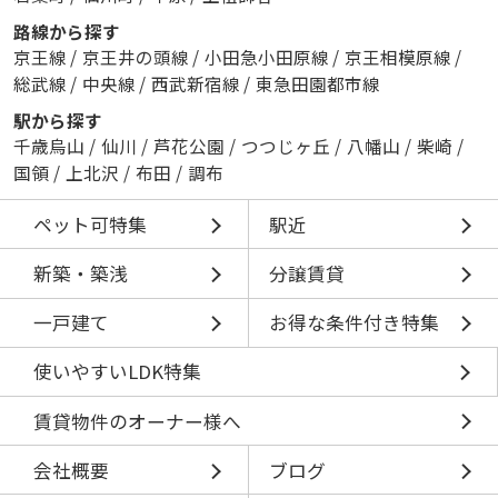
路線から探す
京王線
/
京王井の頭線
/
小田急小田原線
/
京王相模原線
/
総武線
/
中央線
/
西武新宿線
/
東急田園都市線
駅から探す
千歳烏山
/
仙川
/
芦花公園
/
つつじヶ丘
/
八幡山
/
柴崎
/
国領
/
上北沢
/
布田
/
調布
ペット可特集
駅近
新築・築浅
分譲賃貸
一戸建て
お得な条件付き特集
使いやすいLDK特集
賃貸物件のオーナー様へ
会社概要
ブログ