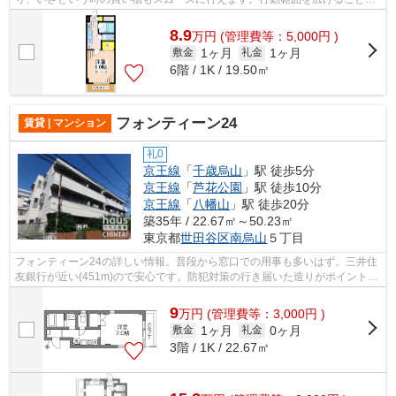
できる3駅以上利用可の物件です。敷地内...
8.9
万
円
(管理費等：5,000円 )
1ヶ月
1ヶ月
敷金
礼金
6階 / 1K / 19.50㎡
フォンティーン24
賃貸 | マンション
礼0
京王線
「
千歳烏山
」駅 徒歩5分
京王線
「
芦花公園
」駅 徒歩10分
京王線
「
八幡山
」駅 徒歩20分
築35年 / 22.67㎡～50.23㎡
東京都
世田谷区
南烏山
５丁目
フォンティーン24の詳しい情報。普段から窓口での用事も多いはず。三井住
友銀行が近い(451m)ので安心です。防犯対策の行き届いた造りがポイント。
名声が高くブランドイメージがあるの...
9
万
円
(管理費等：3,000円 )
1ヶ月
0ヶ月
敷金
礼金
3階 / 1K / 22.67㎡