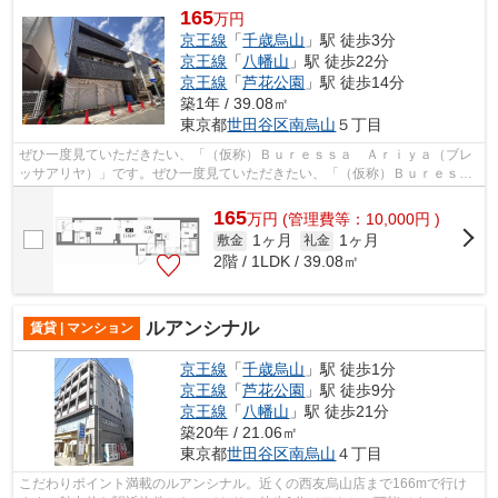
165
万円
京王線
「
千歳烏山
」駅 徒歩3分
京王線
「
八幡山
」駅 徒歩22分
京王線
「
芦花公園
」駅 徒歩14分
築1年 / 39.08㎡
東京都
世田谷区
南烏山
５丁目
ぜひ一度見ていただきたい、「（仮称）Ｂｕｒｅｓｓａ Ａｒｉｙａ（ブレ
ッサアリヤ）」です。ぜひ一度見ていただきたい、「（仮称）Ｂｕｒｅｓｓ
ａ Ａｒｉｙａ（ブレッサアリヤ）」...
165
万
円
(管理費等：10,000円 )
1ヶ月
1ヶ月
敷金
礼金
2階 / 1LDK / 39.08㎡
ルアンシナル
賃貸 | マンション
京王線
「
千歳烏山
」駅 徒歩1分
京王線
「
芦花公園
」駅 徒歩9分
京王線
「
八幡山
」駅 徒歩21分
築20年 / 21.06㎡
東京都
世田谷区
南烏山
４丁目
こだわりポイント満載のルアンシナル。近くの西友烏山店まで166mで行け