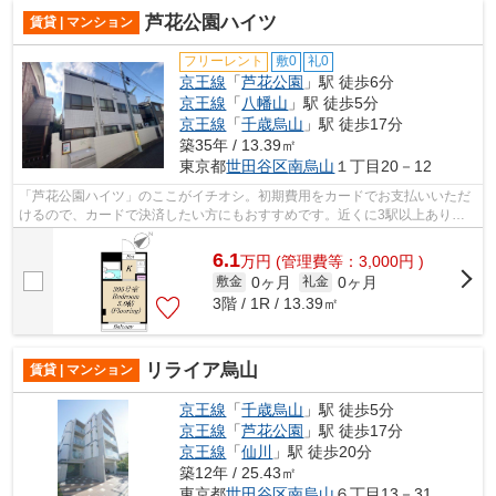
芦花公園ハイツ
賃貸 | マンション
フリーレント
敷0
礼0
京王線
「
芦花公園
」駅 徒歩6分
京王線
「
八幡山
」駅 徒歩5分
京王線
「
千歳烏山
」駅 徒歩17分
築35年 / 13.39㎡
東京都
世田谷区
南烏山
１丁目20－12
「芦花公園ハイツ」のここがイチオシ。初期費用をカードでお支払いいただ
けるので、カードで決済したい方にもおすすめです。近くに3駅以上あり、
アクセスが良い物件です。こちらの物件...
6.1
万
円
(管理費等：3,000円 )
0ヶ月
0ヶ月
敷金
礼金
3階 / 1R / 13.39㎡
リライア烏山
賃貸 | マンション
京王線
「
千歳烏山
」駅 徒歩5分
京王線
「
芦花公園
」駅 徒歩17分
京王線
「
仙川
」駅 徒歩20分
築12年 / 25.43㎡
東京都
世田谷区
南烏山
６丁目13－31