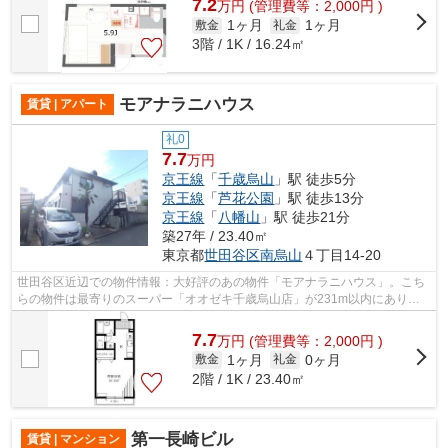
7.2
万
円
(管理費等：2,000円 )
1ヶ月
1ヶ月
敷金
礼金
3階 / 1K / 16.24㎡
モアナラニハウス
賃貸 | アパート
礼0
7.7
万円
京王線
「
千歳烏山
」駅 徒歩5分
京王線
「
芦花公園
」駅 徒歩13分
京王線
「
八幡山
」駅 徒歩21分
築27年 / 23.40㎡
東京都
世田谷区
南烏山
４丁目14-20
世田谷区近辺での物件情報：大好評のあの物件「モアナラニハウス」。こち
らの物件は最寄りのスーパー「オオゼキ千歳烏山店」が231m以内にありま
す。敷地内にごみ置き場があるので、ご...
7.7
万
円
(管理費等：2,000円 )
1ヶ月
0ヶ月
敷金
礼金
2階 / 1K / 23.40㎡
第一長崎ビル
賃貸 | マンション