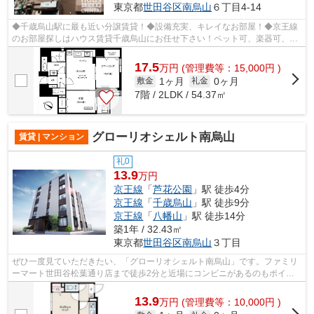
東京都
世田谷区
南烏山
６丁目4-14
◆千歳烏山駅に最も近い分譲賃貸！◆設備充実、キレイなお部屋！◆京王線
のお部屋探しはハウス賃貸千歳烏山にお任せ下さい！ペット可、楽器可、敷
礼ゼロ、保証人不要なども多数取り揃えて...
17.5
万
円
(管理費等：15,000円 )
1ヶ月
0ヶ月
敷金
礼金
7階 / 2LDK / 54.37㎡
グローリオシェルト南烏山
賃貸 | マンション
礼0
13.9
万円
京王線
「
芦花公園
」駅 徒歩4分
京王線
「
千歳烏山
」駅 徒歩9分
京王線
「
八幡山
」駅 徒歩14分
築1年 / 32.43㎡
東京都
世田谷区
南烏山
３丁目
ぜひ一度見ていただきたい、「グローリオシェルト南烏山」です。ファミリ
ーマート世田谷松葉通り店まで徒歩2分と近場にコンビニがあるのもポイン
ト。新生活を始めるためのお住まいを探...
13.9
万
円
(管理費等：10,000円 )