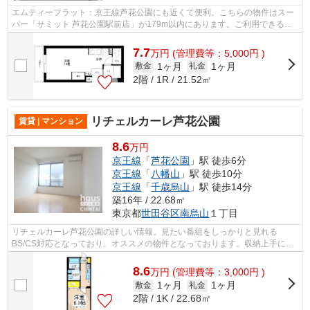
エムティーフラット：京王線芦花公園にも近くて便利。こちらの物件はスー
パー「サミット 芦花公園駅前店」が179m以内にあります。ご利用できる駅
は3駅以上あり、行き先に合わせて駅の...
7.7
万
円
(管理費等：5,000円 )
1ヶ月
1ヶ月
敷金
礼金
2階 / 1R / 21.52㎡
リチェルカーレ芦花公園
賃貸 | マンション
8.6
万円
京王線
「
芦花公園
」駅 徒歩6分
京王線
「
八幡山
」駅 徒歩10分
京王線
「
千歳烏山
」駅 徒歩14分
築16年 / 22.68㎡
東京都
世田谷区
南烏山
１丁目
リチェルカーレ芦花公園の詳しい情報。見たい番組をしっかりと見れる
BS/CS対応となっており、オススメの物件となっております。収納上手にな
るには収納が豊富な物件へ住み替える事が第...
8.6
万
円
(管理費等：3,000円 )
1ヶ月
1ヶ月
敷金
礼金
2階 / 1K / 22.68㎡