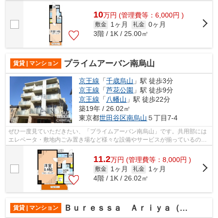
10
万
円
(管理費等：6,000円 )
1ヶ月
0ヶ月
敷金
礼金
3階 / 1K / 25.00㎡
プライムアーバン南烏山
賃貸 | マンション
京王線
「
千歳烏山
」駅 徒歩3分
京王線
「
芦花公園
」駅 徒歩9分
京王線
「
八幡山
」駅 徒歩22分
築19年 / 26.02㎡
東京都
世田谷区
南烏山
５丁目7-4
ぜひ一度見ていただきたい、「プライムアーバン南烏山」です。共用部には
エレベータ・敷地内ごみ置き場など様々な設備やサービスが揃っているので
便利です。3駅以上利用可能、色々な場...
11.2
万
円
(管理費等：8,000円 )
1ヶ月
1ヶ月
敷金
礼金
4階 / 1K / 26.02㎡
Ｂｕｒｅｓｓａ Ａｒｉｙａ（ブレッサアリヤ）
賃貸 | マンション