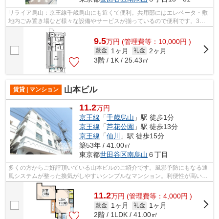
リライア烏山：京王線千歳烏山にも近くて便利。共用部にはエレベータ・敷
地内ごみ置き場など様々な設備やサービスが揃っているので便利です。3駅
以上利用可能なので移動範囲が広がる物...
9.5
万
円
(管理費等：10,000円 )
1ヶ月
2ヶ月
敷金
礼金
3階 / 1K / 25.43㎡
山本ビル
賃貸 | マンション
11.2
万円
京王線
「
千歳烏山
」駅 徒歩1分
京王線
「
芦花公園
」駅 徒歩13分
京王線
「
仙川
」駅 徒歩15分
築53年 / 41.00㎡
東京都
世田谷区
南烏山
６丁目
多くの方からご好評頂いている山本ビルのご紹介です。風邪予防にもなる通
風システムが整った換気がしやすいシンプルなマンション。利便性が高いの
が3駅以上利用可能物件のメリットです...
11.2
万
円
(管理費等：4,000円 )
1ヶ月
1ヶ月
敷金
礼金
2階 / 1LDK / 41.00㎡