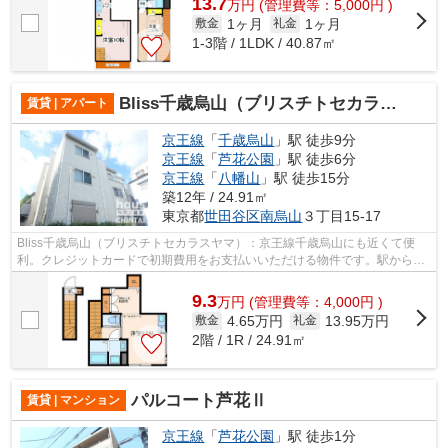
13.7
万
円
(管理費等：5,000円 )
1ヶ月
1ヶ月
敷金
礼金
1-3階 / 1LDK / 40.87㎡
Bliss千歳烏山（ブリスチトセカラスヤマ）
賃貸 | アパート
京王線
「
千歳烏山
」駅 徒歩9分
京王線
「
芦花公園
」駅 徒歩6分
京王線
「
八幡山
」駅 徒歩15分
築12年 / 24.91㎡
東京都
世田谷区
南烏山
３丁目15-17
Bliss千歳烏山（ブリスチトセカラスヤマ）：京王線千歳烏山にも近くて便
利。クレジットカードで初期費用をお支払いいただける物件です。駅から徒
歩10分にある物件なので、電車利用が多...
9.3
万
円
(管理費等：4,000円 )
4.65万円
13.95万円
敷金
礼金
2階 / 1R / 24.91㎡
パルコート芦花Ⅱ
賃貸 | マンション
京王線
「
芦花公園
」駅 徒歩1分