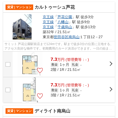
カルトゥーシュ芦花
賃貸 | マンション
京王線
「
芦花公園
」駅 徒歩3分
京王線
「
八幡山
」駅 徒歩9分
京王線
「
千歳烏山
」駅 徒歩13分
築32年 / 21.51㎡
東京都
世田谷区
南烏山
１丁目12－27
サミット 芦花公園駅前店まで124mです。駅まで徒歩3分の位置に立地する、
アクセス良好な物件です。初期費用のカード決済ができます。一日の始まり
を気持ちよく過ごせる陽当たりの良い...
7.3
万
円
(管理費等：- )
1ヶ月
敷金
礼金
-
2階 / 1R / 21.51㎡
7.3
万
円
(管理費等：- )
1ヶ月
敷金
礼金
-
3階 / 1R / 21.51㎡
ディライト南烏山
賃貸 | マンション