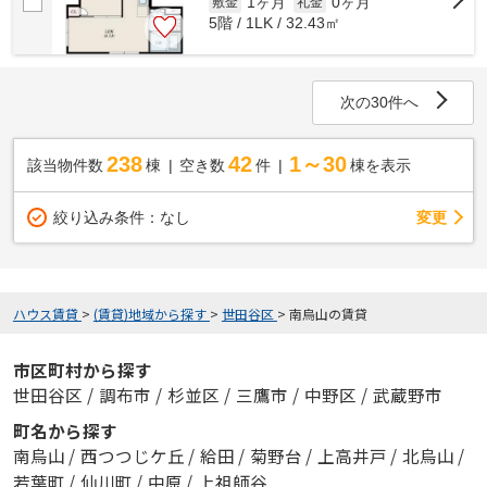
1ヶ月
0ヶ月
敷金
礼金
5階 / 1LK / 32.43㎡
次の30件へ
238
42
1～30
該当物件数
棟
空き数
件
棟を表示
変更
絞り込み条件：
なし
ハウス賃貸
>
(賃貸)地域から探す
>
世田谷区
>
南烏山の賃貸
市区町村から探す
世田谷区
/
調布市
/
杉並区
/
三鷹市
/
中野区
/
武蔵野市
町名から探す
南烏山
/
西つつじケ丘
/
給田
/
菊野台
/
上高井戸
/
北烏山
/
若葉町
/
仙川町
/
中原
/
上祖師谷