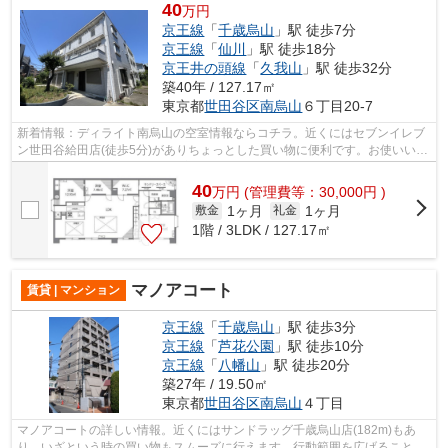
40
万円
京王線
「
千歳烏山
」駅 徒歩7分
京王線
「
仙川
」駅 徒歩18分
京王井の頭線
「
久我山
」駅 徒歩32分
築40年 / 127.17㎡
東京都
世田谷区
南烏山
６丁目20-7
新着情報：ディライト南烏山の空室情報ならコチラ。近くにはセブンイレブ
ン世田谷給田店(徒歩5分)がありちょっとした買い物に便利です。お使いいた
だける駅は2駅あり、行き先に応じて...
40
万
円
(管理費等：30,000円 )
1ヶ月
1ヶ月
敷金
礼金
1階 / 3LDK / 127.17㎡
マノアコート
賃貸 | マンション
京王線
「
千歳烏山
」駅 徒歩3分
京王線
「
芦花公園
」駅 徒歩10分
京王線
「
八幡山
」駅 徒歩20分
築27年 / 19.50㎡
東京都
世田谷区
南烏山
４丁目
マノアコートの詳しい情報。近くにはサンドラッグ千歳烏山店(182m)もあ
り、いざという時の買い物もスムーズに行えます。行動範囲を広げることが