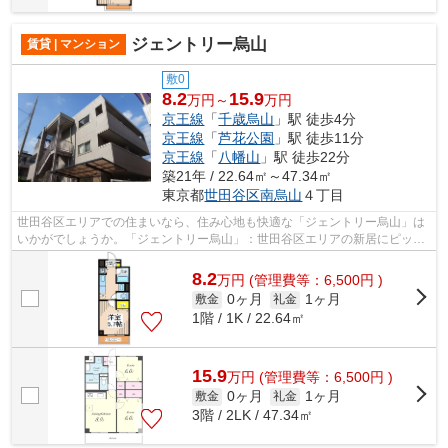
ジェントリー烏山
賃貸 | マンション
敷0
8.2
15.9
万円～
万円
京王線
「
千歳烏山
」駅 徒歩4分
京王線
「
芦花公園
」駅 徒歩11分
京王線
「
八幡山
」駅 徒歩22分
築21年 / 22.64㎡～47.34㎡
東京都
世田谷区
南烏山
４丁目
世田谷区エリアでの住まいなら、住み心地も快適な「ジェントリー烏山」は
いかがでしょうか。「ジェントリー烏山」：世田谷区エリアの新居にピッタ
リ。光ファイバーの高速な通信ならネ...
8.2
万
円
(管理費等：6,500円 )
0ヶ月
1ヶ月
敷金
礼金
1階 / 1K / 22.64㎡
15.9
万
円
(管理費等：6,500円 )
0ヶ月
1ヶ月
敷金
礼金
3階 / 2LK / 47.34㎡