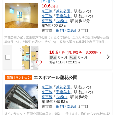
敷0
礼0
10.6
万円
京王線
「
芦花公園
」駅 徒歩2分
京王線
「
千歳烏山
」駅 徒歩12分
京王線
「
八幡山
」駅 徒歩12分
築7年 / 22.02㎡
東京都
世田谷区
南烏山
３丁目
芦花公園の家：京王線芦花公園にも近くて便利。こだわりの設備が整った新
築物件です。利便性の高い生活ができ、路線も選べる3駅以上利用可物件。
コンパクトな間取りで使い勝手のいいア...
10.6
万
円
(管理費等：8,000円 )
0ヶ月
0ヶ月
敷金
礼金
1階 / 1DK / 22.02㎡
エスポアール蘆花公園
賃貸 | マンション
京王線
「
芦花公園
」駅 徒歩2分
京王線
「
千歳烏山
」駅 徒歩12分
京王線
「
八幡山
」駅 徒歩8分
築15年 / 40.53㎡
東京都
世田谷区
南烏山
１丁目
近くのサミット 芦花公園駅前店まで102mで行けます。物件から徒歩2分に駅