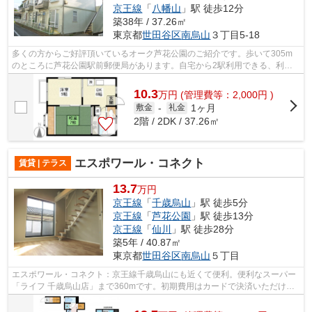
京王線
「
八幡山
」駅 徒歩12分
築38年 / 37.26㎡
東京都
世田谷区
南烏山
３丁目5-18
多くの方からご好評頂いているオーク芦花公園のご紹介です。歩いて305m
のところに芦花公園駅前郵便局があります。自宅から2駅利用できる、利便
性の高いアパートです。徒歩3分の位置に...
10.3
万
円
(管理費等：2,000円 )
1ヶ月
敷金
-
礼金
2階 / 2DK / 37.26㎡
エスポワール・コネクト
賃貸 | テラス
13.7
万円
京王線
「
千歳烏山
」駅 徒歩5分
京王線
「
芦花公園
」駅 徒歩13分
京王線
「
仙川
」駅 徒歩28分
築5年 / 40.87㎡
東京都
世田谷区
南烏山
５丁目
エスポワール・コネクト：京王線千歳烏山にも近くて便利。便利なスーパー
「ライフ 千歳烏山店」まで360mです。初期費用はカードで決済いただけま
す。2駅利用可能な物件なので、用途や...