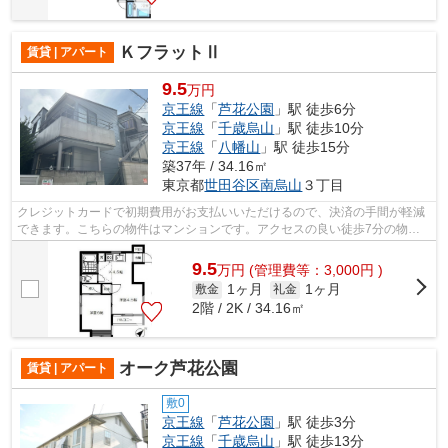
ＫフラットⅡ
賃貸 | アパート
9.5
万円
京王線
「
芦花公園
」駅 徒歩6分
京王線
「
千歳烏山
」駅 徒歩10分
京王線
「
八幡山
」駅 徒歩15分
築37年 / 34.16㎡
東京都
世田谷区
南烏山
３丁目
クレジットカードで初期費用がお支払いいただけるので、決済の手間が軽減
できます。こちらの物件はマンションです。アクセスの良い徒歩7分の物件
です。風通しが良好なので、いつでも新...
9.5
万
円
(管理費等：3,000円 )
1ヶ月
1ヶ月
敷金
礼金
2階 / 2K / 34.16㎡
オーク芦花公園
賃貸 | アパート
敷0
京王線
「
芦花公園
」駅 徒歩3分
京王線
「
千歳烏山
」駅 徒歩13分