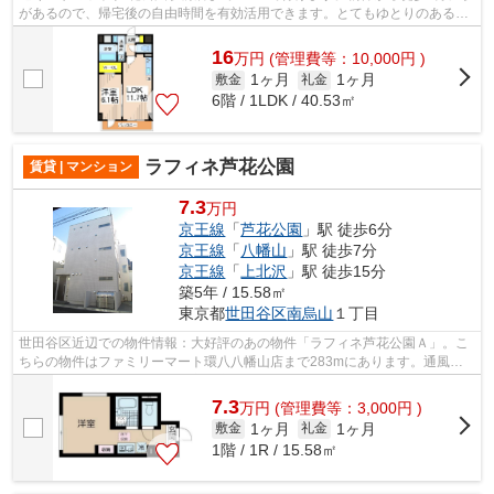
があるので、帰宅後の自由時間を有効活用できます。とてもゆとりのある環
境が魅力の月12.9万円の物件。空き巣...
16
万
円
(管理費等：10,000円 )
1ヶ月
1ヶ月
敷金
礼金
6階 / 1LDK / 40.53㎡
ラフィネ芦花公園
賃貸 | マンション
7.3
万円
京王線
「
芦花公園
」駅 徒歩6分
京王線
「
八幡山
」駅 徒歩7分
京王線
「
上北沢
」駅 徒歩15分
築5年 / 15.58㎡
東京都
世田谷区
南烏山
１丁目
世田谷区近辺での物件情報：大好評のあの物件「ラフィネ芦花公園Ａ」。こ
ちらの物件はファミリーマート環八八幡山店まで283mにあります。通風良
好な物件はいつでも気持ちの良い空間で...
7.3
万
円
(管理費等：3,000円 )
1ヶ月
1ヶ月
敷金
礼金
1階 / 1R / 15.58㎡