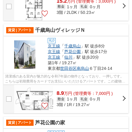
15.2
万
円
(管理費等：3,000円 )
1ヶ月
0ヶ月
敷金
礼金
3階 / 2LDK / 50.23㎡
千歳烏山ヴィレッジＮ
賃貸 | アパート
礼0
京王線
「
千歳烏山
」駅 徒歩8分
京王線
「
芦花公園
」駅 徒歩17分
京王線
「
仙川
」駅 徒歩20分
築1年 / 19.27㎡
東京都
世田谷区
南烏山
６丁目24-14
清潔感のある室内が魅力的な令和7年築の物件となっており、一押しです。
こちらは初期費用をカードでお支払いいただけるアパートです。この建物の
敷地内にごみ置き場があります。通風シ...
8.9
万
円
(管理費等：7,000円 )
1ヶ月
0ヶ月
敷金
礼金
3階 / 1R / 19.27㎡
芦花公園の家
賃貸 | アパート