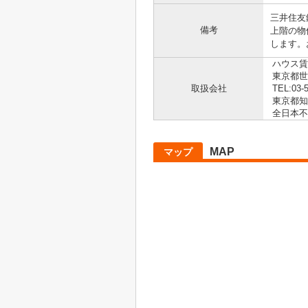
三井住友
備考
上階の物
します。
ハウス賃
東京都世田
取扱会社
TEL:03-
東京都知事
全日本不
MAP
マップ