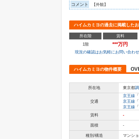
コメント
【外観】
ハイムカミヨの過去に掲載したお
所在階
賃料
***万円
1階
現況の確認はお気軽にお問い合わ
OV
ハイムカミヨの物件概要
所在地
東京都
調
京王線
「
交通
京王線
「
京王線
「
賃料
-
面積
-
種別/構造
マンショ