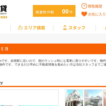
閲覧履歴
00
掲載物件数
件
お気に入り
エリア検索
スタッフ
ヨ
ミヨ
0mです。始発駅に近いので、朝のラッシュ時にも電車に座りやすいです。物件
物件です。できるだけ早めに不動産情報を集めたい方は当社スタッフまでご
RY