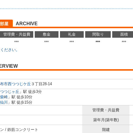
ARCHIVE
部屋
管理費・共益費
敷金
礼金
間取り
面積
***
***
***
***
***
せください。
ERVIEW
布市
西つつじケ丘
３丁目28-14
つつじヶ丘
」駅 徒歩3分
柴崎
」駅 徒歩10分
仙川
」駅 徒歩15分
管理費・共益費
築年月(築年数)
ン / 鉄筋コンクリート
階建