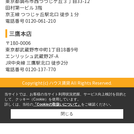
東京都調布市西つつじケ丘３丁目33-12
田村第一ビル 3階
京王線 つつじヶ丘駅北口 徒歩１分
電話番号 0120-061-210
三鷹本店
〒180-0006
東京都武蔵野市中町1丁目18番9号
エンリッシュ武蔵野2F-A
JR中央線 三鷹駅北口 徒歩2分
電話番号 0120-137-770
Copyright(c) ハウス賃貸 All Rights Reserved.
当サイトでは、お客様の当サイト利用状況把握、サービス向上検討を目的と
して、クッキー（Cookie）を使用しています。
詳しくは、当社の
「Cookieの取扱いについて」
をご確認ください。
閉じる