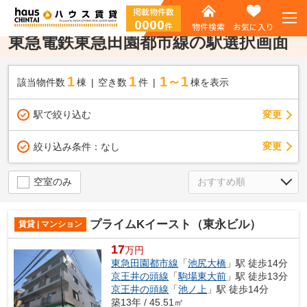
掲載物件数
0000
件
物件検索
お気に入り
東急電鉄東急田園都市線の駅選択画面
1
1
1～1
該当物件数
棟
空き数
件
棟を表示
駅で絞り込む
変更
変更
絞り込み条件：
なし
空室のみ
プライムKイースト（東永ビル）
賃貸 | マンション
17
万円
東急田園都市線
「
池尻大橋
」駅 徒歩14分
京王井の頭線
「
駒場東大前
」駅 徒歩13分
京王井の頭線
「
池ノ上
」駅 徒歩14分
築13年 / 45.51㎡