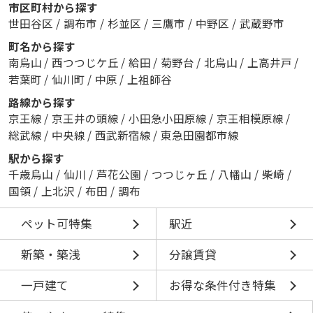
市区町村から探す
世田谷区
/
調布市
/
杉並区
/
三鷹市
/
中野区
/
武蔵野市
町名から探す
南烏山
/
西つつじケ丘
/
給田
/
菊野台
/
北烏山
/
上高井戸
/
若葉町
/
仙川町
/
中原
/
上祖師谷
路線から探す
京王線
/
京王井の頭線
/
小田急小田原線
/
京王相模原線
/
総武線
/
中央線
/
西武新宿線
/
東急田園都市線
駅から探す
千歳烏山
/
仙川
/
芦花公園
/
つつじヶ丘
/
八幡山
/
柴崎
/
国領
/
上北沢
/
布田
/
調布
ペット可特集
駅近
新築・築浅
分譲賃貸
一戸建て
お得な条件付き特集