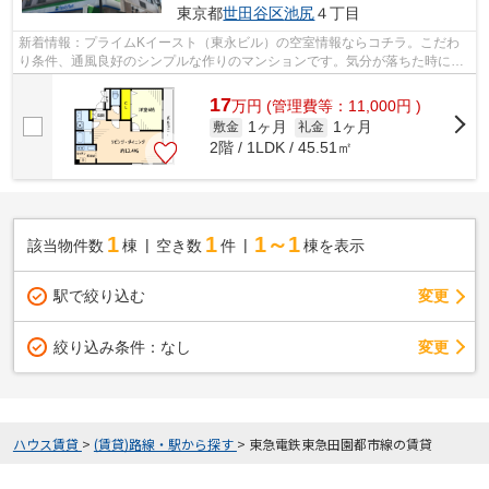
東京都
世田谷区
池尻
４丁目
新着情報：プライムKイースト（東永ビル）の空室情報ならコチラ。こだわ
り条件、通風良好のシンプルな作りのマンションです。気分が落ちた時には
換気でリフレッシュしましょう。外観タ...
17
万
円
(管理費等：11,000円 )
1ヶ月
1ヶ月
敷金
礼金
2階 / 1LDK / 45.51㎡
1
1
1～1
該当物件数
棟
空き数
件
棟を表示
駅で絞り込む
変更
変更
絞り込み条件：
なし
ハウス賃貸
>
(賃貸)路線・駅から探す
>
東急電鉄東急田園都市線の賃貸