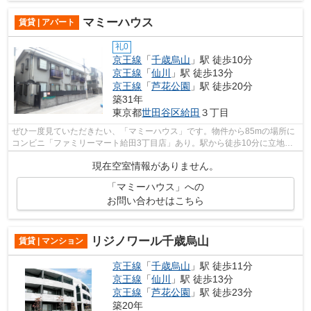
マミーハウス
賃貸 | アパート
礼0
京王線
「
千歳烏山
」駅 徒歩10分
京王線
「
仙川
」駅 徒歩13分
京王線
「
芦花公園
」駅 徒歩20分
築31年
東京都
世田谷区
給田
３丁目
ぜひ一度見ていただきたい、「マミーハウス」です。物件から85mの場所に
コンビニ「ファミリーマート給田3丁目店」あり。駅から徒歩10分に立地す
る、魅力的な駅近物件となります。敷地...
現在空室情報がありません。
「マミーハウス」への
お問い合わせはこちら
リジノワール千歳烏山
賃貸 | マンション
京王線
「
千歳烏山
」駅 徒歩11分
京王線
「
仙川
」駅 徒歩13分
京王線
「
芦花公園
」駅 徒歩23分
築20年