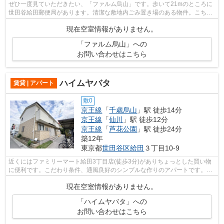
ぜひ一度見ていただきたい、「ファルム烏山」です。歩いて21mのところに
世田谷給田郵便局があります。清潔な敷地内ごみ置き場のある物件。こちら
の物件は周辺に駅が2つあるので電車へ...
現在空室情報がありません。
「ファルム烏山」への
お問い合わせはこちら
ハイムヤバタ
賃貸 | アパート
敷0
京王線
「
千歳烏山
」駅 徒歩14分
京王線
「
仙川
」駅 徒歩12分
京王線
「
芦花公園
」駅 徒歩24分
築12年
東京都
世田谷区
給田
３丁目10-9
近くにはファミリーマート給田3丁目店(徒歩3分)がありちょっとした買い物
に便利です。こだわり条件、通風良好のシンプルな作りのアパートです。気
分が落ちた時には換気でリフレッシュ...
現在空室情報がありません。
「ハイムヤバタ」への
お問い合わせはこちら