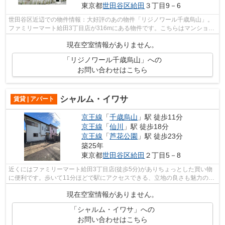
東京都
世田谷区
給田
３丁目9－6
世田谷区近辺での物件情報：大好評のあの物件「リジノワール千歳烏山」。
ファミリーマート給田3丁目店が316mにある物件です。こちらはマンション
タイプになります。周辺に駅が二つあり...
現在空室情報がありません。
「リジノワール千歳烏山」への
お問い合わせはこちら
シャルム・イワサ
賃貸 | アパート
京王線
「
千歳烏山
」駅 徒歩11分
京王線
「
仙川
」駅 徒歩18分
京王線
「
芦花公園
」駅 徒歩23分
築25年
東京都
世田谷区
給田
２丁目5－8
近くにはファミリーマート給田3丁目店(徒歩5分)がありちょっとした買い物
に便利です。歩いて11分ほどで駅にアクセスできる、立地の良さも魅力の物
件です。敷地内にゴミ置き場を備えて...
現在空室情報がありません。
「シャルム・イワサ」への
お問い合わせはこちら