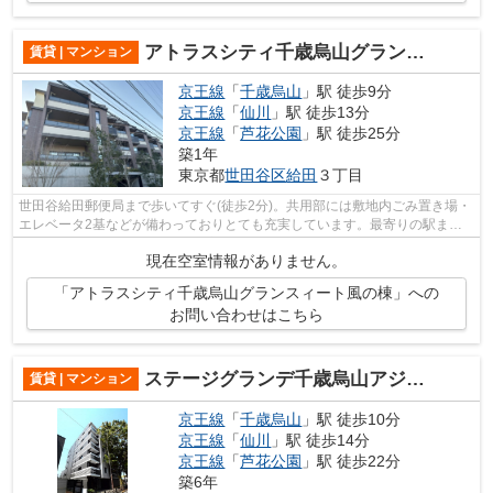
アトラスシティ千歳烏山グランスィート風の棟
賃貸 | マンション
京王線
「
千歳烏山
」駅 徒歩9分
京王線
「
仙川
」駅 徒歩13分
京王線
「
芦花公園
」駅 徒歩25分
築1年
東京都
世田谷区
給田
３丁目
世田谷給田郵便局まで歩いてすぐ(徒歩2分)。共用部には敷地内ごみ置き場・
エレベータ2基などが備わっておりとても充実しています。最寄りの駅まで
徒歩13分の物件です。利便性の高い設...
現在空室情報がありません。
「アトラスシティ千歳烏山グランスィート風の棟」への
お問い合わせはこちら
ステージグランデ千歳烏山アジールコート
賃貸 | マンション
京王線
「
千歳烏山
」駅 徒歩10分
京王線
「
仙川
」駅 徒歩14分
京王線
「
芦花公園
」駅 徒歩22分
築6年