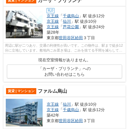
カーザ・ブリランテ
賃貸 | マンション
礼0
京王線
「
千歳烏山
」駅 徒歩12分
京王線
「
仙川
」駅 徒歩10分
京王線
「
芦花公園
」駅 徒歩24分
築28年
東京都
世田谷区
給田
３丁目
周辺に駅が二つあり、交通の利便性が高いです。この物件は、駅まで徒歩12
分に立地しています。敷地内ごみ置き場は、ごみを捨てる手間を減らしてく
れます。気持ち良い陽射しを感じなが...
現在空室情報がありません。
「カーザ・ブリランテ」への
お問い合わせはこちら
ファルム烏山
賃貸 | マンション
京王線
「
仙川
」駅 徒歩10分
京王線
「
千歳烏山
」駅 徒歩12分
築42年
東京都
世田谷区
給田
３丁目