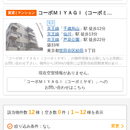
コーポＭＩＹＡＧＩ（コーポミヤギ）
賃貸 | マンション
礼0
京王線
「
千歳烏山
」駅 徒歩12分
京王線
「
仙川
」駅 徒歩13分
京王線
「
芦花公園
」駅 徒歩22分
築33年
東京都
世田谷区
給田
３丁目
「コーポＭＩＹＡＧＩ（コーポミヤギ）」の物件情報をお探しならお気軽に
お問い合わせ下さい。物件から165mの場所には世田谷給田郵便局がありま
す。こちらの物件は駅まで徒歩で12分で...
現在空室情報がありません。
「コーポＭＩＹＡＧＩ（コーポミヤギ）」への
お問い合わせはこちら
12
0
1～12
該当物件数
棟
空き数
件
棟を表示
変更
絞り込み条件：
なし