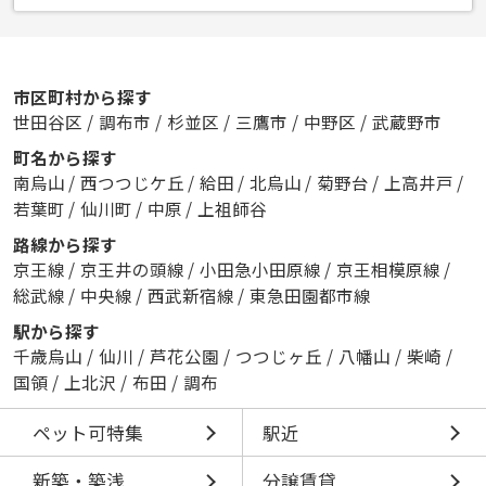
市区町村から探す
世田谷区
/
調布市
/
杉並区
/
三鷹市
/
中野区
/
武蔵野市
町名から探す
南烏山
/
西つつじケ丘
/
給田
/
北烏山
/
菊野台
/
上高井戸
/
若葉町
/
仙川町
/
中原
/
上祖師谷
路線から探す
京王線
/
京王井の頭線
/
小田急小田原線
/
京王相模原線
/
総武線
/
中央線
/
西武新宿線
/
東急田園都市線
駅から探す
千歳烏山
/
仙川
/
芦花公園
/
つつじヶ丘
/
八幡山
/
柴崎
/
国領
/
上北沢
/
布田
/
調布
ペット可特集
駅近
新築・築浅
分譲賃貸