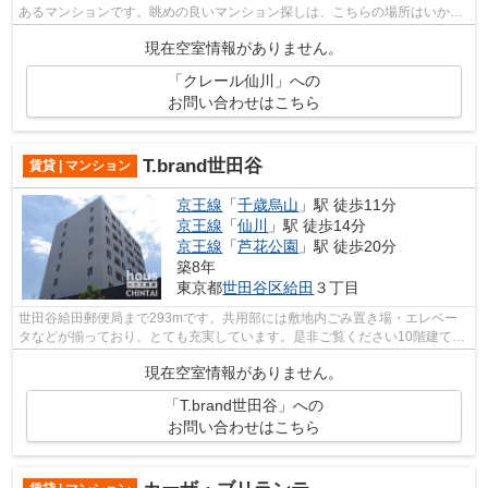
あるマンションです。眺めの良いマンション探しは、こちらの場所はいかが
ですか。敷地内ごみ置き場があるのと...
現在空室情報がありません。
「クレール仙川」への
お問い合わせはこちら
T.brand世田谷
賃貸 | マンション
京王線
「
千歳烏山
」駅 徒歩11分
京王線
「
仙川
」駅 徒歩14分
京王線
「
芦花公園
」駅 徒歩20分
築8年
東京都
世田谷区
給田
３丁目
世田谷給田郵便局まで293mです。共用部には敷地内ごみ置き場・エレベー
タなどが揃っており、とても充実しています。是非ご覧ください10階建ての
高層建築。3駅以上利用可なので電車での...
現在空室情報がありません。
「T.brand世田谷」への
お問い合わせはこちら