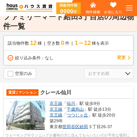
掲載物件数
0000
件
物件検索
お気に入り
ファミリーマート給田3丁目店の周辺物
件一覧
12
0
1～12
該当物件数
棟
空き数
件
棟を表示
変更
絞り込み条件：
なし
空室のみ
クレール仙川
賃貸 | マンション
京王線
「
仙川
」駅 徒歩9分
京王線
「
千歳烏山
」駅 徒歩13分
京王線
「
つつじヶ丘
」駅 徒歩20分
築29年
東京都
世田谷区
給田
３丁目26-37
ウォーキングやランニングが趣味の方に住んでもらいたいのが平坦な場所に