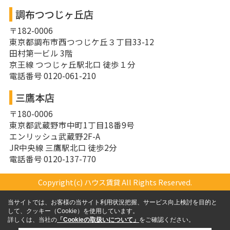
調布つつじヶ丘店
〒182-0006
東京都調布市西つつじケ丘３丁目33-12
田村第一ビル 3階
京王線 つつじヶ丘駅北口 徒歩１分
電話番号 0120-061-210
三鷹本店
〒180-0006
東京都武蔵野市中町1丁目18番9号
エンリッシュ武蔵野2F-A
JR中央線 三鷹駅北口 徒歩2分
電話番号 0120-137-770
Copyright(c) ハウス賃貸 All Rights Reserved.
当サイトでは、お客様の当サイト利用状況把握、サービス向上検討を目的と
して、クッキー（Cookie）を使用しています。
詳しくは、当社の
「Cookieの取扱いについて」
をご確認ください。