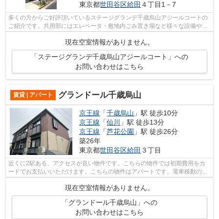
東京都
世田谷区
給田
４丁目1－7
多くの方からご好評頂いているステージグランデ千歳烏山アジールコートの
ご紹介です。共用部にはエレベータ・敷地内ごみ置き場など様々な設備やサ
ービスが揃っているので便利です。魅...
現在空室情報がありません。
「ステージグランデ千歳烏山アジールコート」への
お問い合わせはこちら
グランドール千歳烏山
賃貸 | アパート
京王線
「
千歳烏山
」駅 徒歩10分
京王線
「
仙川
」駅 徒歩13分
京王線
「
芦花公園
」駅 徒歩26分
築26年
東京都
世田谷区
給田
３丁目
近くに2駅ある、アクセスが良い物件です。こちらの物件では初期費用をカ
ードでお支払いいただけます。こちらの物件はアパートです。電車移動の多
い方に嬉しい駅から徒歩10分の物件です...
現在空室情報がありません。
「グランドール千歳烏山」への
お問い合わせはこちら