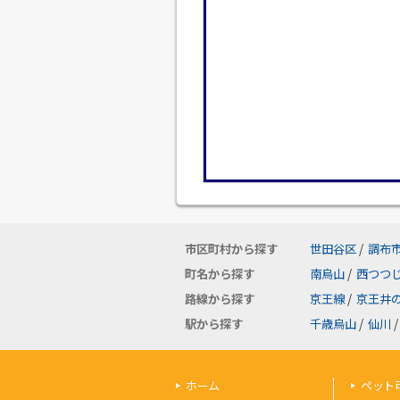
市区町村から探す
世田谷区
/
調布
町名から探す
南烏山
/
西つつ
路線から探す
京王線
/
京王井
駅から探す
千歳烏山
/
仙川
/
ホーム
ペット