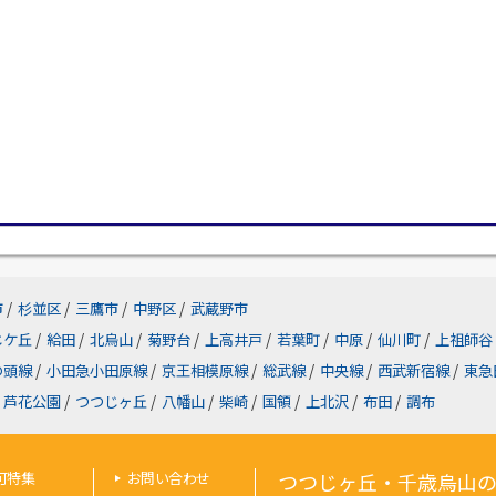
市
/
杉並区
/
三鷹市
/
中野区
/
武蔵野市
じケ丘
/
給田
/
北烏山
/
菊野台
/
上高井戸
/
若葉町
/
中原
/
仙川町
/
上祖師谷
の頭線
/
小田急小田原線
/
京王相模原線
/
総武線
/
中央線
/
西武新宿線
/
東急
芦花公園
/
つつじヶ丘
/
八幡山
/
柴崎
/
国領
/
上北沢
/
布田
/
調布
可特集
お問い合わせ
つつじヶ丘・千歳烏山