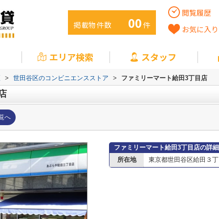
閲覧履歴
00
掲載物件数
件
お気に入り
エリア検索
スタッフ
区
>
世田谷区のコンビニエンスストア
>
ファミリーマート給田3丁目店
店
覧へ
ファミリーマート給田3丁目店の詳
所在地
東京都世田谷区給田３丁