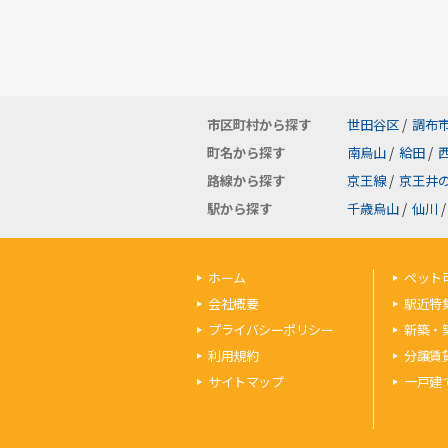
市区町村から探す
世田谷区
/
調布
町名から探す
南烏山
/
給田
/
路線から探す
京王線
/
京王井
駅から探す
千歳烏山
/
仙川
/
ホーム
ペット
会社概要
駅近特
プライバシーポリシー
新築・
利用規約
分譲賃
サイトマップ
一戸建