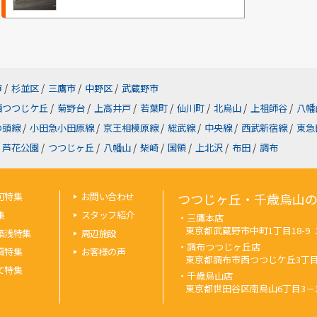
市
/
杉並区
/
三鷹市
/
中野区
/
武蔵野市
西つつじケ丘
/
菊野台
/
上高井戸
/
若葉町
/
仙川町
/
北烏山
/
上祖師谷
/
八幡
の頭線
/
小田急小田原線
/
京王相模原線
/
総武線
/
中央線
/
西武新宿線
/
東急
芦花公園
/
つつじヶ丘
/
八幡山
/
柴崎
/
国領
/
上北沢
/
布田
/
調布
可特集
お問い合わせ
つつじヶ丘・千歳烏山
集
スタッフ紹介
・三鷹本店
東京都武蔵野市中町1丁目18-9 エン
築浅特集
周辺施設
・調布つつじヶ丘店
貸特集
お客様の声
東京都調布市西つつじケ丘3丁目33-1
て特集
・千歳烏山店
東京都世田谷区南烏山6丁目3－15 iK