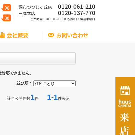
0120-061-210
調布つつじヶ丘店
00
0120-137-770
三鷹本店
00
会社概要
お問い合わせ
は対応できません。
並び順：
1
1-1
該当公開件数
件
件表示