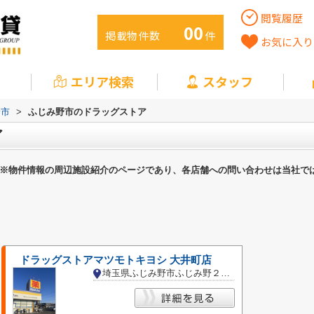
閲覧履歴
00
掲載物件数
件
お気に入り
エリア検索
スタッフ
野市
>
ふじみ野市のドラッグストア
ア
※物件情報の周辺施設紹介のページであり、各店舗への問い合わせは当社で
ドラッグストアマツモトキヨシ 大井町店
埼玉県ふじみ野市ふじみ野２丁目