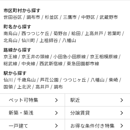
市区町村から探す
世田谷区
/
調布市
/
杉並区
/
三鷹市
/
中野区
/
武蔵野市
町名から探す
南烏山
/
西つつじケ丘
/
菊野台
/
給田
/
上高井戸
/
若葉町
/
北烏山
/
仙川町
/
上祖師谷
/
八幡山
路線から探す
京王線
/
京王井の頭線
/
小田急小田原線
/
京王相模原線
/
総武線
/
中央線
/
西武新宿線
/
東急田園都市線
駅から探す
仙川
/
千歳烏山
/
芦花公園
/
つつじヶ丘
/
八幡山
/
柴崎
/
国領
/
上北沢
/
高井戸
/
調布
ペット可特集
駅近
新築・築浅
分譲賃貸
一戸建て
お得な条件付き特集