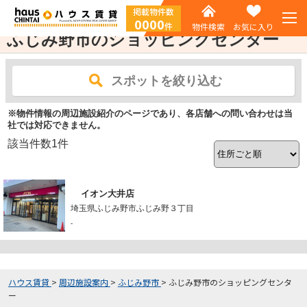
掲載物件数
0000
件
物件検索
お気に入り
ふじみ野市のショッピングセンター
スポットを絞り込む
※物件情報の周辺施設紹介のページであり、各店舗への問い合わせは当
社では対応できません。
該当件数
1
件
イオン大井店
埼玉県ふじみ野市ふじみ野３丁目
-
ハウス賃貸
>
周辺施設案内
>
ふじみ野市
>
ふじみ野市のショッピングセンタ
ー