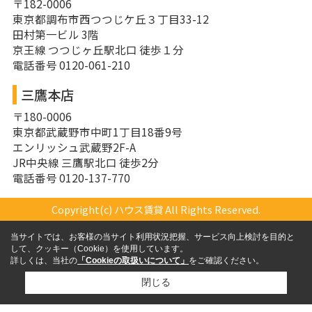
〒182-0006
東京都調布市西つつじケ丘３丁目33-12
田村第一ビル 3階
京王線 つつじヶ丘駅北口 徒歩１分
電話番号 0120-061-210
三鷹本店
〒180-0006
東京都武蔵野市中町1丁目18番9号
エンリッシュ武蔵野2F-A
JR中央線 三鷹駅北口 徒歩2分
電話番号 0120-137-770
Copyright(c) ハウス賃貸 All Rights Reserved.
当サイトでは、お客様の当サイト利用状況把握、サービス向上検討を目的と
して、クッキー（Cookie）を使用しています。
詳しくは、当社の
「Cookieの取扱いについて」
をご確認ください。
閉じる