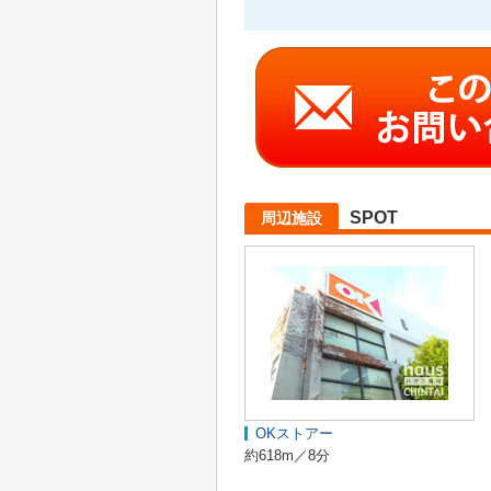
SPOT
周辺施設
OKストアー
約618m／8分