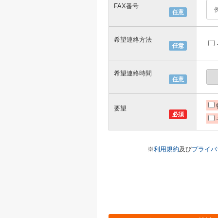
FAX番号
任意
希望連絡方法
任意
希望連絡時間
任意
要望
必須
※
利用規約
及び
プライバ