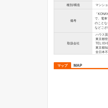
種別/構造
マンショ
「KON
で、電車
備考
のことな
などござ
ハウス賃
東京都世田
取扱会社
TEL:03-
東京都知事
全日本不
MAP
マップ