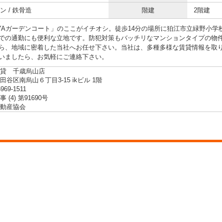
ン / 鉄骨造
階建
2階建
AYAガーデンコート」のここがイチオシ。徒歩14分の場所に狛江市立緑野小学
での通勤にも便利な立地です。防犯対策もバッチリなマンションタイプの物
ら、地域に密着した当社へお任せ下さい。当社は、多種多様な賃貸情報を取
いましたら、お気軽にご連絡下さい。
貸 千歳烏山店
谷区南烏山６丁目3-15 ikビル 1階
5969-1511
 (4) 第91690号
動産協会