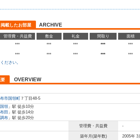
ARCHIVE
に掲載したお部屋
管理費・共益費
敷金
礼金
間取り
面積
***
***
***
***
***
***
***
***
***
***
せください。
OVERVIEW
概要
布市
国領町
７丁目48-5
国領
」駅 徒歩10分
布田
」駅 徒歩14分
調布
」駅 徒歩20分
管理費・共益費
-
築年月(築年数)
2005年 3