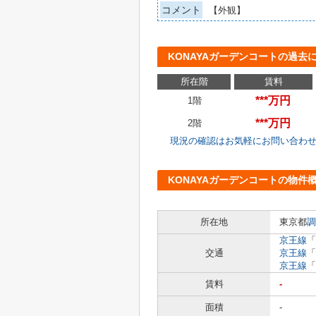
コメント
【外観】
KONAYAガーデンコートの過去
所在階
賃料
***万円
1階
***万円
2階
現況の確認はお気軽にお問い合わ
KONAYAガーデンコートの物件
所在地
東京都
調
京王線
「
交通
京王線
「
京王線
「
賃料
-
面積
-