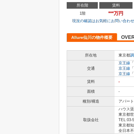
所在階
賃料
***万円
1階
現況の確認はお気軽にお問い合わ
OVE
Allure仙川の物件概要
所在地
東京都
調
京王線
「
交通
京王線
「
京王線
「
賃料
-
面積
-
種別/構造
アパート
ハウス賃
東京都世田
取扱会社
TEL:03-
東京都知事
全日本不