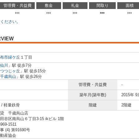
管理費・共益費
敷金
礼金
間取り
面積
***
***
***
***
***
せください。
RVIEW
布市
緑ケ丘
１丁目
仙川
」駅 徒歩7分
つつじヶ丘
」駅 徒歩15分
千歳烏山
」駅 徒歩26分
管理費・共益費
-
築年月(築年数)
2015年 9
 / 軽量鉄骨
階建
2階建
貸 千歳烏山店
谷区南烏山６丁目3-15 ikビル 1階
5969-1511
 (4) 第91690号
動産協会