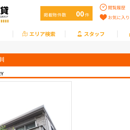
閲覧履歴
00
掲載物件数
件
お気に入り
エリア検索
スタッフ
仙川
RY