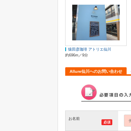
猿田彦珈琲 アトリエ仙川
約696m／9分
Allure仙川へのお問い合わせ
お名前
必須