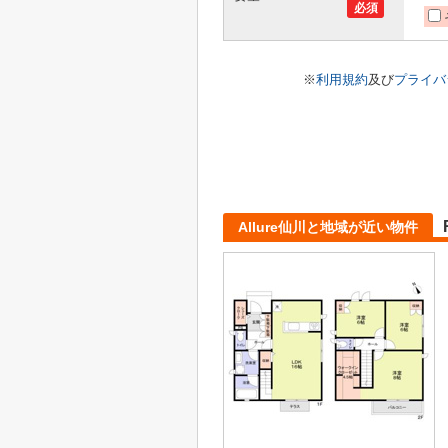
必須
※
利用規約
及び
プライバ
Allure仙川と地域が近い物件