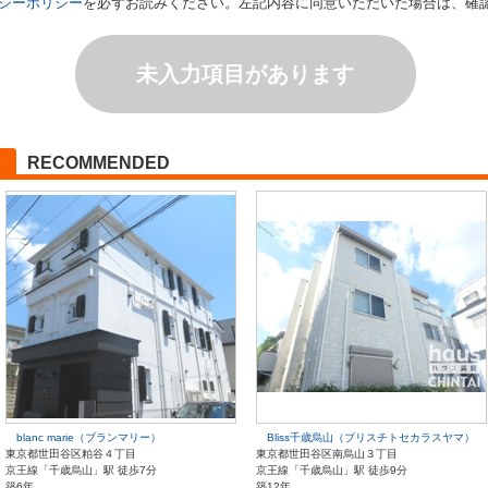
シーポリシー
を必ずお読みください。左記内容に同意いただいた場合は、確
未入力項目があります
RECOMMENDED
blanc marie（ブランマリー）
Bliss千歳烏山（ブリスチトセカラスヤマ）
東京都世田谷区粕谷４丁目
東京都世田谷区南烏山３丁目
京王線「千歳烏山」駅 徒歩7分
京王線「千歳烏山」駅 徒歩9分
築6年
築12年