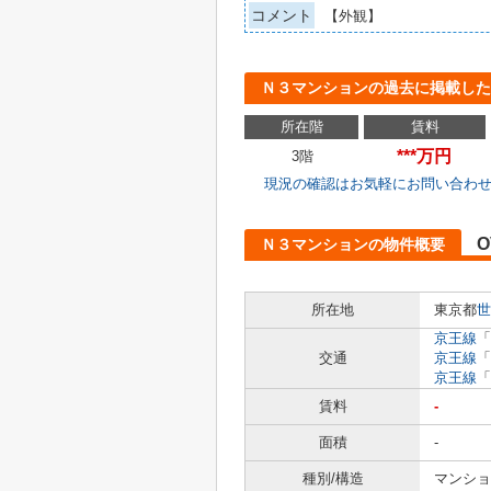
コメント
【外観】
Ｎ３マンションの過去に掲載した
所在階
賃料
***万円
3階
現況の確認はお気軽にお問い合わ
O
Ｎ３マンションの物件概要
所在地
東京都
世
京王線
「
交通
京王線
「
京王線
「
賃料
-
面積
-
種別/構造
マンショ