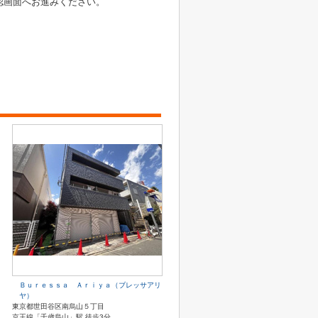
認画面へお進みください。
Ｂｕｒｅｓｓａ Ａｒｉｙａ（ブレッサアリ
ヤ）
東京都世田谷区南烏山５丁目
京王線「千歳烏山」駅 徒歩3分