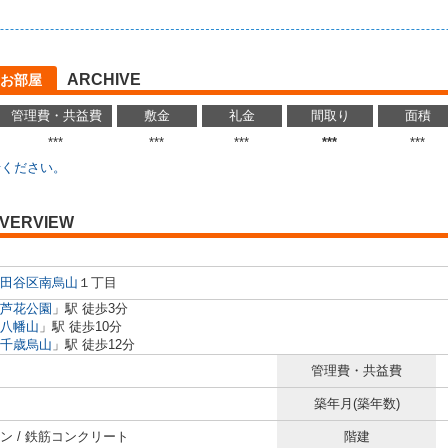
ARCHIVE
お部屋
管理費・共益費
敷金
礼金
間取り
面積
***
***
***
***
***
せください。
VERVIEW
田谷区
南烏山
１丁目
芦花公園
」駅 徒歩3分
八幡山
」駅 徒歩10分
千歳烏山
」駅 徒歩12分
管理費・共益費
築年月(築年数)
ン / 鉄筋コンクリート
階建