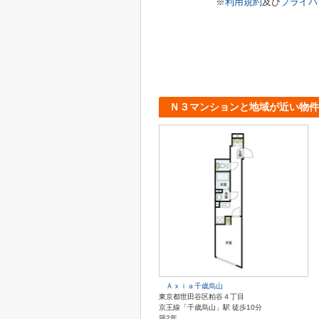
※
利用規約
及び
プライバ
Ｎ３マンションと地域が近い物件
Ａｘｉａ千歳烏山
東京都世田谷区粕谷４丁目
京王線「千歳烏山」駅 徒歩10分
築2年