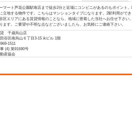
ーマート芦花公園駅南店まで徒歩2分と近場にコンビニがあるのもポイント。
に立地する物件です。こちらはマンションタイプになります。2駅利用ができ
谷区エリアにある賃貸情報のことなら、地域に密着した当社へお任せ下さい
ります。ご要望や不明な点などございましたら、お気軽にご連絡下さい。
貸 千歳烏山店
谷区南烏山６丁目3-15 ikビル 1階
5969-1511
 (4) 第91690号
動産協会