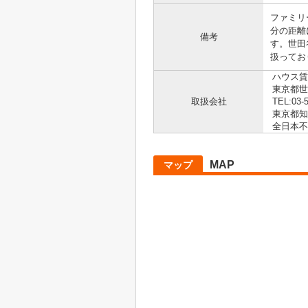
ファミリ
分の距離
備考
す。世田
扱ってお
ハウス賃
東京都世田
取扱会社
TEL:03-
東京都知事
全日本不
MAP
マップ