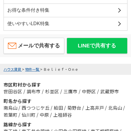
お得な条件付き特集
使いやすいLDK特集
メールで共有する
LINEで共有する
ハウス賃貸
>
物件一覧
>
Ｂｅｌｉｅｆ・Ｏｎｅ
市区町村から探す
世田谷区
/
調布市
/
杉並区
/
三鷹市
/
中野区
/
武蔵野市
町名から探す
南烏山
/
西つつじケ丘
/
給田
/
菊野台
/
上高井戸
/
北烏山
/
若葉町
/
仙川町
/
中原
/
上祖師谷
路線から探す
京王線
/
京王井の頭線
/
小田急小田原線
/
京王相模原線
/