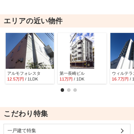
エリアの近い物件
アルモフォレスタ
第一長崎ビル
ウィルテラ
12.5
万
円
/ 1LDK
11
万
円
/ 1DK
16.7
万
円
/
こだわり特集
一戸建て特集