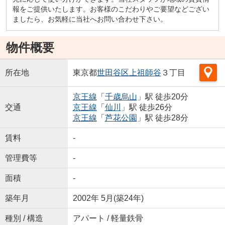
報をご提供いたします。お客様のこだわりやご要望などござい
ましたら、お気軽に当社へお問い合わせ下さい。
物件概要
所在地
東京都
世田谷区
上祖師谷
３丁目
京王線
「
千歳烏山
」駅 徒歩20分
交通
京王線
「
仙川
」駅 徒歩26分
京王線
「
芦花公園
」駅 徒歩28分
賃料
-
管理費等
-
面積
-
築年月
2002年 5月(築24年)
種別 / 構造
アパート / 軽量鉄骨