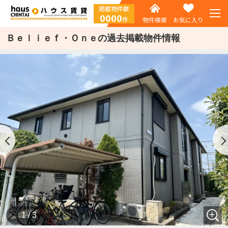
掲載物件数
0000
件
物件検索
お気に入り
Ｂｅｌｉｅｆ・Ｏｎｅの過去掲載物件情報
1 / 3