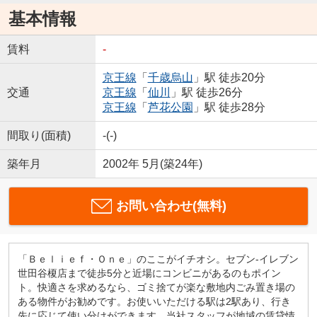
基本情報
賃料
-
京王線
「
千歳烏山
」駅 徒歩20分
交通
京王線
「
仙川
」駅 徒歩26分
京王線
「
芦花公園
」駅 徒歩28分
間取り(面積)
-(-)
築年月
2002年 5月(築24年)
お問い合わせ(無料)
「Ｂｅｌｉｅｆ・Ｏｎｅ」のここがイチオシ。セブン-イレブン
世田谷榎店まで徒歩5分と近場にコンビニがあるのもポイン
ト。快適さを求めるなら、ゴミ捨てが楽な敷地内ごみ置き場の
ある物件がお勧めです。お使いいただける駅は2駅あり、行き
先に応じて使い分けができます。当社スタッフが地域の賃貸情