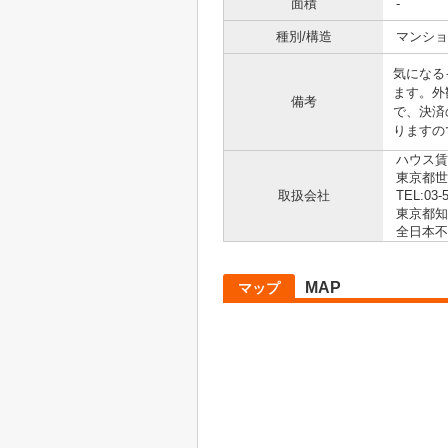
面積
-
種別/構造
マンショ
気になる
ます。外
備考
で、決済
りますの
ハウス賃
東京都世田
取扱会社
TEL:03-
東京都知事
全日本不
MAP
マップ