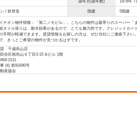
築年月(築年数)
1978年 7
ン / 鉄骨造
階建
5階建
イチオシ物件情報：「第二ノモビル」。こちらの物件は最寄りのスーパー「ま
観タイル張りは、耐水効果があるので、とても魅力的です。クレジットカー
の手間が軽減できます。賃貸情報をお探しの方は、ぜひ当社にご連絡下さい
で、きっとご希望の物件が見つかるはずです。
貸 千歳烏山店
谷区南烏山６丁目3-15 ikビル 1階
5969-1511
 (4) 第91690号
動産協会