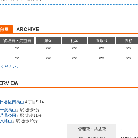
ARCHIVE
部屋
管理費・共益費
敷金
礼金
間取り
面積
***
***
***
***
***
***
***
***
***
***
せください。
ERVIEW
田谷区
南烏山
４丁目9-14
千歳烏山
」駅 徒歩5分
芦花公園
」駅 徒歩11分
八幡山
」駅 徒歩19分
管理費・共益費
-