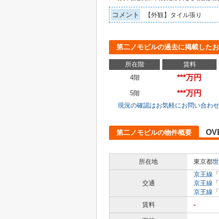
コメント
【外観】タイル張り
第二ノモビルの過去に掲載したお
所在階
賃料
***万円
4階
***万円
5階
現況の確認はお気軽にお問い合わ
OV
第二ノモビルの物件概要
所在地
東京都
世
京王線
「
交通
京王線
「
京王線
「
賃料
-