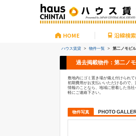
HOME
沿線検索
ハウス賃貸
>
物件一覧
>
第二ノモビ
過去掲載物件：第二ノモ
敷地内にゴミ置き場が備え付けられて
初期費用がお支払いいただけるので、
情報のことなら、地域に密着した当社
軽にご連絡下さい。
PHOTO GALLE
物件写真