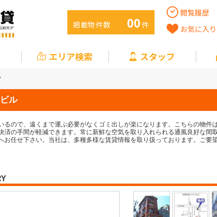
閲覧履歴
00
掲載物件数
件
お気に入り
エリア検索
スタッフ
ル
ビル
いるので、遠くまで運ぶ必要がなくゴミ出しが楽になります。こちらの物件
決済の手間が軽減できます。常に新鮮な空気を取り入れられる通風良好な間
へお任せ下さい。当社は、多種多様な賃貸情報を取り扱っております。ご要
RY