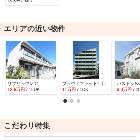
エリアの近い物件
リブリラウレア
プラウドフラット仙川
パストラル
12.6
万
円
/ 1LDK
11
万
円
/ 1DK
9.3
万
円
/ 2
こだわり特集