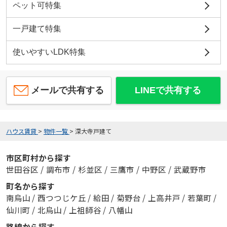
ペット可特集
一戸建て特集
使いやすいLDK特集
メールで共有する
LINEで共有する
ハウス賃貸
>
物件一覧
>
深大寺戸建て
市区町村から探す
世田谷区
/
調布市
/
杉並区
/
三鷹市
/
中野区
/
武蔵野市
町名から探す
南烏山
/
西つつじケ丘
/
給田
/
菊野台
/
上高井戸
/
若葉町
/
仙川町
/
北烏山
/
上祖師谷
/
八幡山
路線から探す