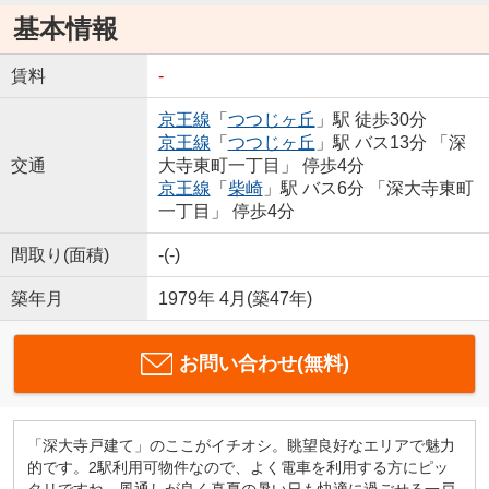
基本情報
賃料
-
京王線
「
つつじヶ丘
」駅 徒歩30分
京王線
「
つつじヶ丘
」駅 バス13分 「深
交通
大寺東町一丁目」 停歩4分
京王線
「
柴崎
」駅 バス6分 「深大寺東町
一丁目」 停歩4分
間取り(面積)
-(-)
築年月
1979年 4月(築47年)
お問い合わせ(無料)
「深大寺戸建て」のここがイチオシ。眺望良好なエリアで魅力
的です。2駅利用可物件なので、よく電車を利用する方にピッ
タリですね。風通しが良く真夏の暑い日も快適に過ごせる一戸