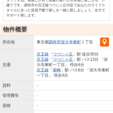
建てです。調布市や京王線つつじヶ丘付近であなたのライフス
タイルに合った賃貸戸建て探しを一緒に探しましょう。全力で
サポート致します。
物件概要
所在地
東京都
調布市
深大寺東町
１丁目
京王線
「
つつじヶ丘
」駅 徒歩30分
京王線
「
つつじヶ丘
」駅 バス13分 「深
交通
大寺東町一丁目」 停歩4分
京王線
「
柴崎
」駅 バス6分 「深大寺東町
一丁目」 停歩4分
賃料
-
管理費等
-
面積
-