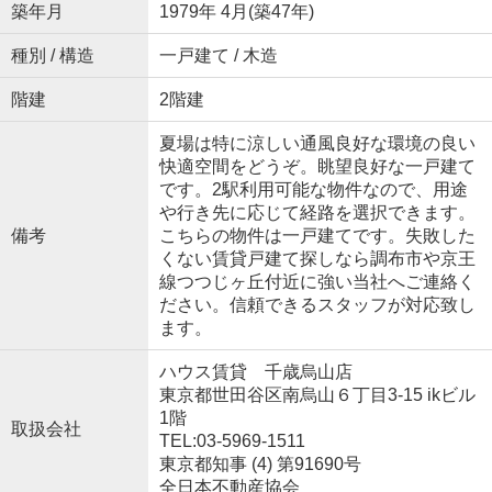
築年月
1979年 4月(築47年)
種別 / 構造
一戸建て / 木造
階建
2階建
夏場は特に涼しい通風良好な環境の良い
快適空間をどうぞ。眺望良好な一戸建て
です。2駅利用可能な物件なので、用途
や行き先に応じて経路を選択できます。
備考
こちらの物件は一戸建てです。失敗した
くない賃貸戸建て探しなら調布市や京王
線つつじヶ丘付近に強い当社へご連絡く
ださい。信頼できるスタッフが対応致し
ます。
ハウス賃貸 千歳烏山店
東京都世田谷区南烏山６丁目3-15 ikビル
1階
取扱会社
TEL:03-5969-1511
東京都知事 (4) 第91690号
全日本不動産協会