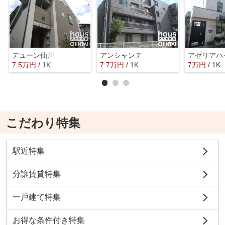
デューン仙川
アンシャンテ
アゼリアハ
7.5
万
円
/ 1K
7.7
万
円
/ 1K
7
万
円
/ 1K
こだわり特集
駅近特集
分譲賃貸特集
一戸建て特集
お得な条件付き特集