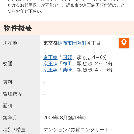
だけるお部屋探しが可能です。調布市や京王線国領付近のこと
ならお任せ下さい。
物件概要
所在地
東京都
調布市
国領町
４丁目
京王線
「
国領
」駅 徒歩4～6分
交通
京王線
「
布田
」駅 徒歩12～14分
京王線
「
柴崎
」駅 徒歩14～16分
賃料
-
管理費等
-
面積
-
築年月
2008年 3月(築18年)
種別 / 構造
マンション / 鉄筋コンクリート