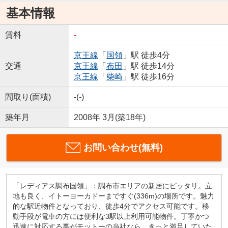
基本情報
賃料
-
京王線
「
国領
」駅 徒歩4分
交通
京王線
「
布田
」駅 徒歩14分
京王線
「
柴崎
」駅 徒歩16分
間取り(面積)
-(-)
築年月
2008年 3月(築18年)
お問い合わせ(無料)
「レディアス調布国領」：調布市エリアの新居にピッタリ。立
地も良く、イトーヨーカドーまですぐ(336m)の場所です。魅力
的な駅近物件となっており、徒歩4分でアクセス可能です。移
動手段が電車の方には便利な3駅以上利用可能物件。丁寧かつ
迅速に対応する事がモットーの当社なら、きっと満足していた