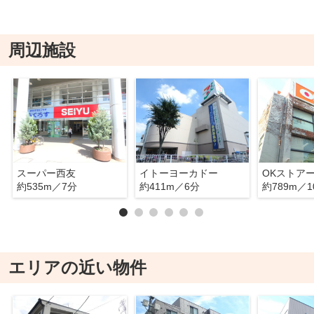
周辺施設
スーパー西友
イトーヨーカドー
OKストア
約535m／7分
約411m／6分
約789m／1
エリアの近い物件