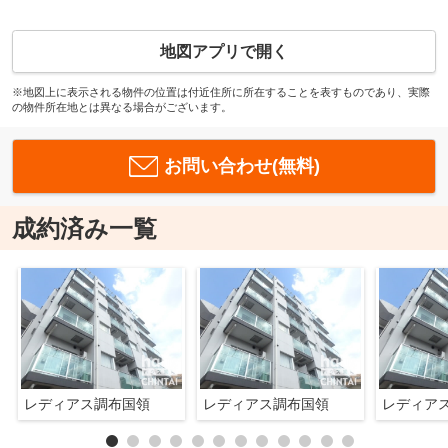
地図アプリで開く
※地図上に表示される物件の位置は付近住所に所在することを表すものであり、実際
の物件所在地とは異なる場合がございます。
お問い合わせ(無料)
成約済み一覧
レディアス調布国領
レディアス調布国領
レディア