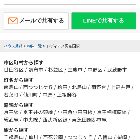
メールで共有する
LINEで共有する
ハウス賃貸
>
物件一覧
>
レディアス調布国領
市区町村から探す
世田谷区
/
調布市
/
杉並区
/
三鷹市
/
中野区
/
武蔵野市
町名から探す
南烏山
/
西つつじケ丘
/
給田
/
北烏山
/
菊野台
/
上高井戸
/
若葉町
/
仙川町
/
中原
/
上祖師谷
路線から探す
京王線
/
京王井の頭線
/
小田急小田原線
/
京王相模原線
/
総武線
/
中央線
/
西武新宿線
/
東急田園都市線
駅から探す
千歳烏山
/
仙川
/
芦花公園
/
つつじヶ丘
/
八幡山
/
柴崎
/