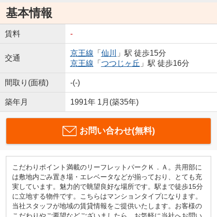
基本情報
賃料
-
京王線
「
仙川
」駅 徒歩15分
交通
京王線
「
つつじヶ丘
」駅 徒歩16分
間取り(面積)
-(-)
築年月
1991年 1月(築35年)
お問い合わせ(無料)
こだわりポイント満載のリーフレットパークＫ．Ａ。共用部に
は敷地内ごみ置き場・エレベータなどが揃っており、とても充
実しています。魅力的で眺望良好な場所です。駅まで徒歩15分
に立地する物件です。こちらはマンションタイプになります。
当社スタッフが地域の賃貸情報をご提供いたします。お客様の
こだわりやご要望などございましたら、お気軽に当社へお問い