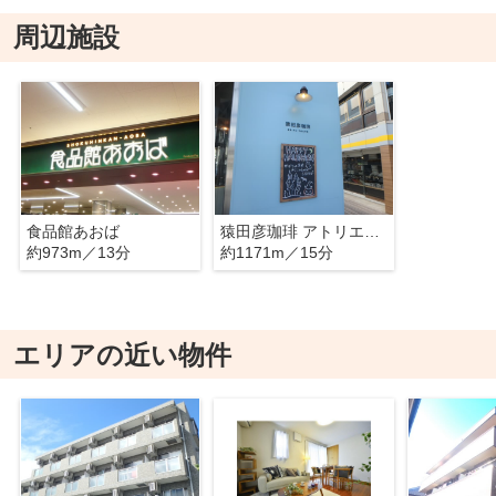
周辺施設
食品館あおば
猿田彦珈琲 アトリエ仙川
約973m／13分
約1171m／15分
エリアの近い物件