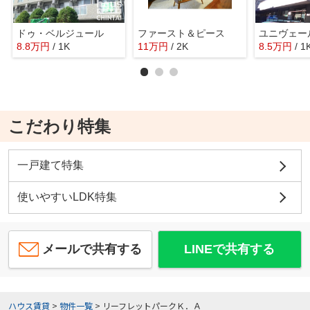
ドゥ・ベルジュール
ファースト＆ピース
ユニヴェー
8.8
万
円
/ 1K
11
万
円
/ 2K
8.5
万
円
/ 1
こだわり特集
一戸建て特集
使いやすいLDK特集
メールで共有する
LINEで共有する
ハウス賃貸
>
物件一覧
>
リーフレットパークＫ．Ａ