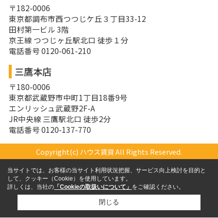
〒182-0006
東京都調布市西つつじケ丘３丁目33-12
田村第一ビル 3階
京王線 つつじヶ丘駅北口 徒歩１分
電話番号 0120-061-210
三鷹本店
〒180-0006
東京都武蔵野市中町1丁目18番9号
エンリッシュ武蔵野2F-A
JR中央線 三鷹駅北口 徒歩2分
電話番号 0120-137-770
Copyright(c) ハウス賃貸 All Rights Reserved.
当サイトでは、お客様の当サイト利用状況把握、サービス向上検討を目的と
して、クッキー（Cookie）を使用しています。
詳しくは、当社の
「Cookieの取扱いについて」
をご確認ください。
閉じる