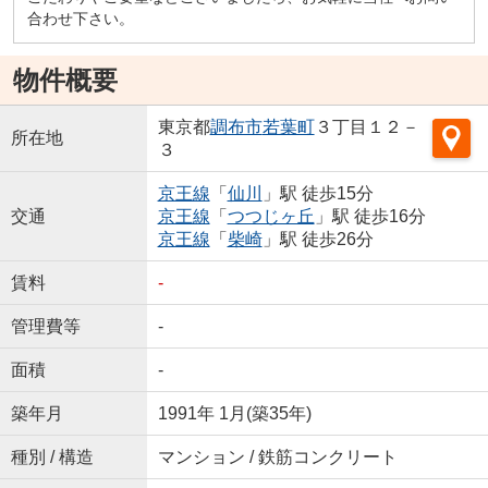
合わせ下さい。
物件概要
東京都
調布市
若葉町
３丁目１２－
所在地
３
京王線
「
仙川
」駅 徒歩15分
交通
京王線
「
つつじヶ丘
」駅 徒歩16分
京王線
「
柴崎
」駅 徒歩26分
賃料
-
管理費等
-
面積
-
築年月
1991年 1月(築35年)
種別 / 構造
マンション / 鉄筋コンクリート