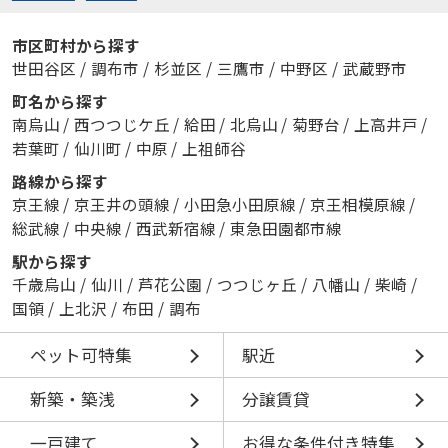
市区町村から探す
世田谷区
/
調布市
/
杉並区
/
三鷹市
/
中野区
/
武蔵野市
町名から探す
南烏山
/
西つつじケ丘
/
給田
/
北烏山
/
菊野台
/
上高井戸
/
若葉町
/
仙川町
/
中原
/
上祖師谷
路線から探す
京王線
/
京王井の頭線
/
小田急小田原線
/
京王相模原線
/
総武線
/
中央線
/
西武新宿線
/
東急田園都市線
駅から探す
千歳烏山
/
仙川
/
芦花公園
/
つつじヶ丘
/
八幡山
/
柴崎
/
国領
/
上北沢
/
布田
/
調布
ペット可特集
駅近
新築・築浅
分譲賃貸
一戸建て
お得な条件付き特集