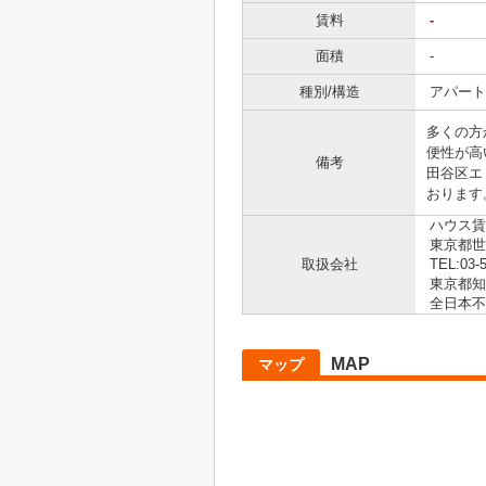
賃料
-
面積
-
種別/構造
アパート 
多くの方
便性が高
備考
田谷区エ
おります
ハウス賃
東京都世田
取扱会社
TEL:03-
東京都知事
全日本不
MAP
マップ