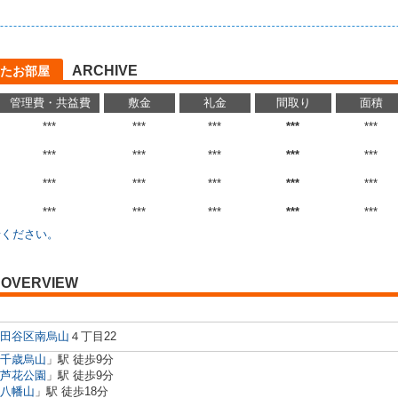
ARCHIVE
たお部屋
管理費・共益費
敷金
礼金
間取り
面積
***
***
***
***
***
***
***
***
***
***
***
***
***
***
***
***
***
***
***
***
せください。
OVERVIEW
田谷区
南烏山
４丁目22
千歳烏山
」駅 徒歩9分
芦花公園
」駅 徒歩9分
八幡山
」駅 徒歩18分