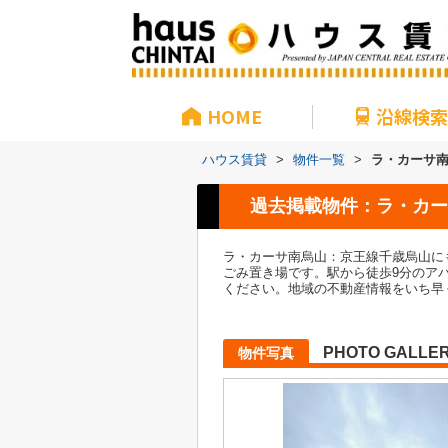
HOME
沿線検索
ハウス賃貸
>
物件一覧
>
ラ・カーサ
過去掲載物件：ラ・カー
ラ・カーサ南烏山：京王線千歳烏山に
ごみ置き場です。駅から徒歩9分のア
ください。地域の不動産情報をいち早
PHOTO GALLE
物件写真