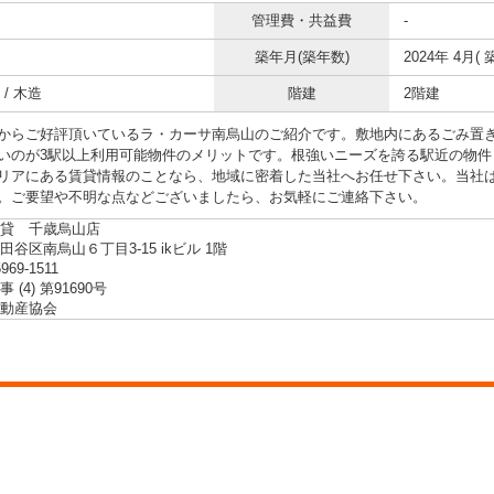
管理費・共益費
-
築年月(築年数)
2024年 4月( 
/ 木造
階建
2階建
からご好評頂いているラ・カーサ南烏山のご紹介です。敷地内にあるごみ置
いのが3駅以上利用可能物件のメリットです。根強いニーズを誇る駅近の物件
リアにある賃貸情報のことなら、地域に密着した当社へお任せ下さい。当社
。ご要望や不明な点などございましたら、お気軽にご連絡下さい。
貸 千歳烏山店
谷区南烏山６丁目3-15 ikビル 1階
5969-1511
 (4) 第91690号
動産協会