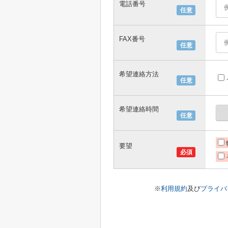
電話番号
任意
FAX番号
任意
希望連絡方法
任意
希望連絡時間
任意
要望
必須
※
利用規約
及び
プライバ