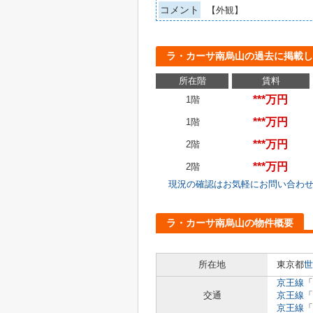
コメント
【外観】
ラ・カーサ南烏山の過去に掲載し
所在階
賃料
***万円
1階
***万円
1階
***万円
2階
***万円
2階
現況の確認はお気軽にお問い合わ
ラ・カーサ南烏山の物件概要
所在地
東京都
世
京王線
「
交通
京王線
「
京王線
「