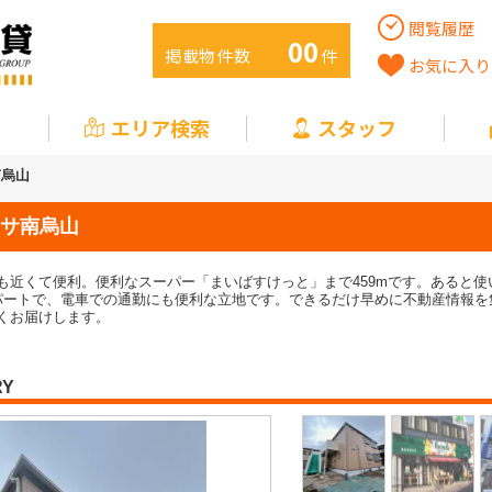
閲覧履歴
00
掲載物件数
件
お気に入り
エリア検索
スタッフ
南烏山
サ南烏山
も近くて便利。便利なスーパー「まいばすけっと」まで459mです。あると
パートで、電車での通勤にも便利な立地です。できるだけ早めに不動産情報を
くお届けします。
RY