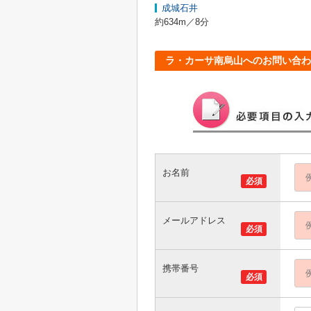
成城石井
約634m／8分
ラ・カーサ南烏山へのお問い合わ
お名前
必須
メールアドレス
必須
携帯番号
必須