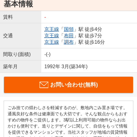
基本情報
賃料
-
京王線
「
国領
」駅 徒歩4分
交通
京王線
「
布田
」駅 徒歩7分
京王線
「
調布
」駅 徒歩16分
間取り(面積)
-(-)
築年月
1992年 3月(築34年)
お問い合わせ(無料)
ごみ捨ての煩わしさを軽減するのが、敷地内ごみ置き場です。
通風良好な条件は健康面でも大切です。そんな観点からもおす
すめの物件をご提供します。3駅以上利用可能の物件ならお出
かけも便利です。造りとデザインに関して、自信をもって情報
を提供できるマンションです。当社スタッフが地域の賃貸情報