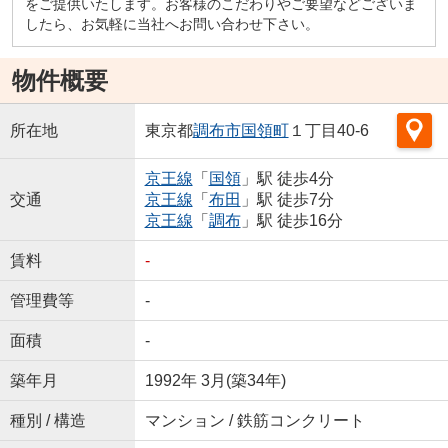
をご提供いたします。お客様のこだわりやご要望などございま
したら、お気軽に当社へお問い合わせ下さい。
物件概要
所在地
東京都
調布市
国領町
１丁目40-6
京王線
「
国領
」駅 徒歩4分
交通
京王線
「
布田
」駅 徒歩7分
京王線
「
調布
」駅 徒歩16分
賃料
-
管理費等
-
面積
-
築年月
1992年 3月(築34年)
種別 / 構造
マンション / 鉄筋コンクリート