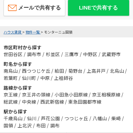
メールで共有する
LINEで共有する
ハウス賃貸
>
物件一覧
>
モンターニュ国領
市区町村から探す
世田谷区
/
調布市
/
杉並区
/
三鷹市
/
中野区
/
武蔵野市
町名から探す
南烏山
/
西つつじケ丘
/
給田
/
菊野台
/
上高井戸
/
北烏山
/
若葉町
/
仙川町
/
中原
/
上祖師谷
路線から探す
京王線
/
京王井の頭線
/
小田急小田原線
/
京王相模原線
/
総武線
/
中央線
/
西武新宿線
/
東急田園都市線
駅から探す
千歳烏山
/
仙川
/
芦花公園
/
つつじヶ丘
/
八幡山
/
柴崎
/
国領
/
上北沢
/
布田
/
調布