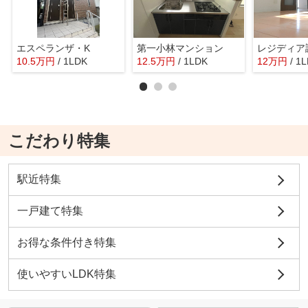
エスペランザ・K
第一小林マンション
レジディア
10.5
万
円
/ 1LDK
12.5
万
円
/ 1LDK
12
万
円
/ 1
こだわり特集
駅近特集
一戸建て特集
お得な条件付き特集
使いやすいLDK特集