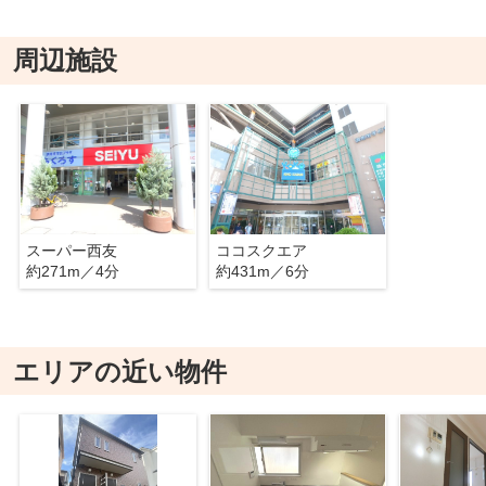
周辺施設
スーパー西友
ココスクエア
約271m／4分
約431m／6分
エリアの近い物件