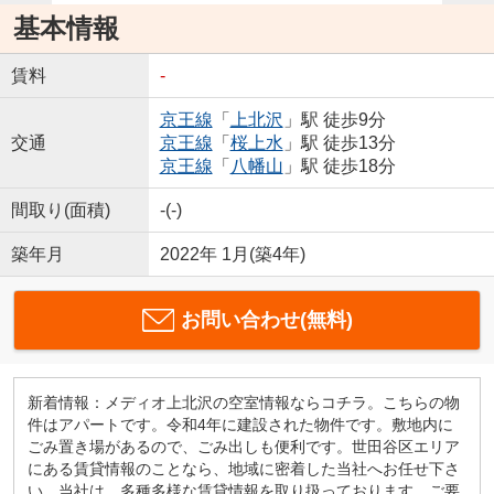
基本情報
賃料
-
京王線
「
上北沢
」駅 徒歩9分
交通
京王線
「
桜上水
」駅 徒歩13分
京王線
「
八幡山
」駅 徒歩18分
間取り(面積)
-(-)
築年月
2022年 1月(築4年)
お問い合わせ(無料)
新着情報：メディオ上北沢の空室情報ならコチラ。こちらの物
件はアパートです。令和4年に建設された物件です。敷地内に
ごみ置き場があるので、ごみ出しも便利です。世田谷区エリア
にある賃貸情報のことなら、地域に密着した当社へお任せ下さ
い。当社は、多種多様な賃貸情報を取り扱っております。ご要