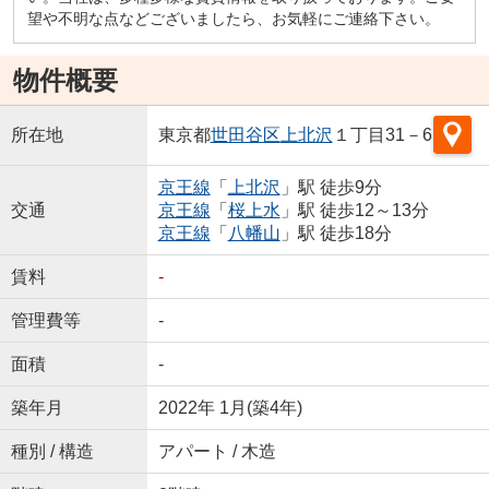
望や不明な点などございましたら、お気軽にご連絡下さい。
物件概要
所在地
東京都
世田谷区
上北沢
１丁目31－6
京王線
「
上北沢
」駅 徒歩9分
交通
京王線
「
桜上水
」駅 徒歩12～13分
京王線
「
八幡山
」駅 徒歩18分
賃料
-
管理費等
-
面積
-
築年月
2022年 1月(築4年)
種別 / 構造
アパート / 木造