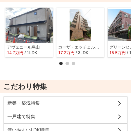
アヴェニール烏山
カーザ・エッチェルサ世田谷
グリーンヒ
14.7
万
円
/ 1LDK
17.2
万
円
/ 3LDK
15.5
万
円
/
こだわり特集
新築・築浅特集
一戸建て特集
使いやすいLDK特集