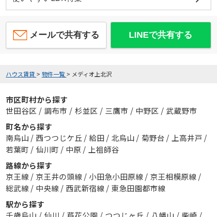
メールで共有する
LINEで共有する
ハウス賃貸
>
物件一覧
>
メディオ上北沢
市区町村から探す
世田谷区
/
調布市
/
杉並区
/
三鷹市
/
中野区
/
武蔵野市
町名から探す
南烏山
/
西つつじケ丘
/
給田
/
北烏山
/
菊野台
/
上高井戸
/
若葉町
/
仙川町
/
中原
/
上祖師谷
路線から探す
京王線
/
京王井の頭線
/
小田急小田原線
/
京王相模原線
/
総武線
/
中央線
/
西武新宿線
/
東急田園都市線
駅から探す
千歳烏山
/
仙川
/
芦花公園
/
つつじヶ丘
/
八幡山
/
柴崎
/