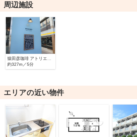
周辺施設
猿田彦珈琲 アトリエ仙川
約327m／5分
エリアの近い物件