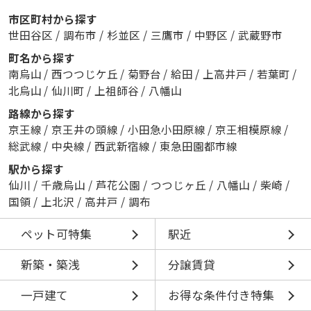
市区町村から探す
世田谷区
/
調布市
/
杉並区
/
三鷹市
/
中野区
/
武蔵野市
町名から探す
南烏山
/
西つつじケ丘
/
菊野台
/
給田
/
上高井戸
/
若葉町
/
北烏山
/
仙川町
/
上祖師谷
/
八幡山
路線から探す
京王線
/
京王井の頭線
/
小田急小田原線
/
京王相模原線
/
総武線
/
中央線
/
西武新宿線
/
東急田園都市線
駅から探す
仙川
/
千歳烏山
/
芦花公園
/
つつじヶ丘
/
八幡山
/
柴崎
/
国領
/
上北沢
/
高井戸
/
調布
ペット可特集
駅近
新築・築浅
分譲賃貸
一戸建て
お得な条件付き特集