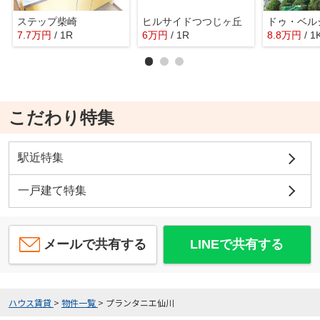
ステップ柴崎
ヒルサイドつつじヶ丘
ドゥ・ベル
7.7
万
円
/ 1R
6
万
円
/ 1R
8.8
万
円
/ 1
こだわり特集
駅近特集
一戸建て特集
メールで共有する
LINEで共有する
ハウス賃貸
>
物件一覧
>
プランタニエ仙川