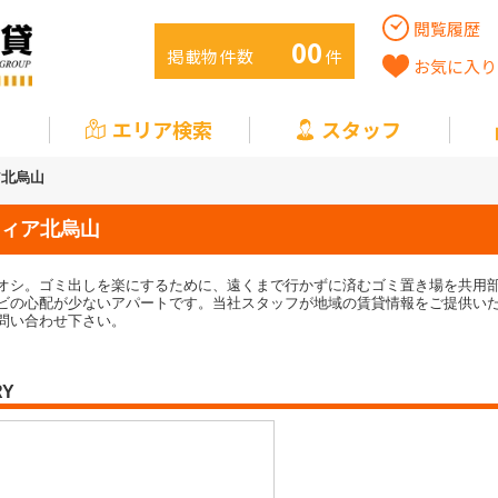
閲覧履歴
00
掲載物件数
件
お気に入り
エリア検索
スタッフ
ア北烏山
ィア北烏山
オシ。ゴミ出しを楽にするために、遠くまで行かずに済むゴミ置き場を共用
ビの心配が少ないアパートです。当社スタッフが地域の賃貸情報をご提供い
問い合わせ下さい。
RY