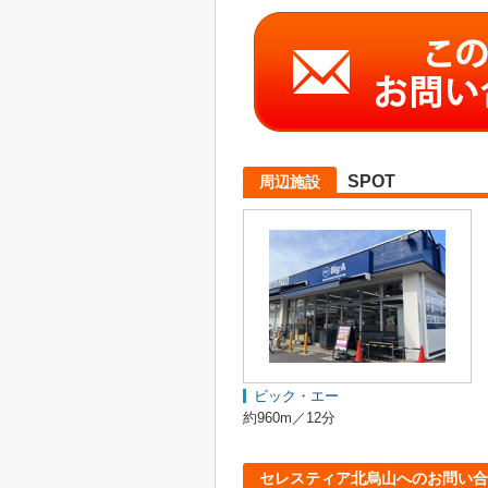
SPOT
周辺施設
ビック・エー
約960m／12分
セレスティア北烏山へのお問い合