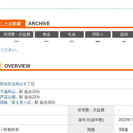
ARCHIVE
したお部屋
管理費・共益費
敷金
礼金
間取り
面積
***
***
***
***
***
せください。
OVERVIEW
田谷区
北烏山
６丁目
千歳烏山
」駅 徒歩15分
芦花公園
」駅 徒歩22分
頭線
「
富士見ヶ丘
」駅 徒歩26分
管理費・共益費
-
築年月(築年数)
2023年 
 / 軽量鉄骨
階建
3階建