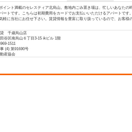
ポイント満載のセレスティア北烏山。敷地内ごみ置き場は、忙しいあなたの
パートです。こちらは初期費用をカードでお支払いいただけるアパートです
気軽に当社にお任せ下さい。賃貸情報を豊富に取り扱っているので、お客様
貸 千歳烏山店
谷区南烏山６丁目3-15 ikビル 1階
5969-1511
 (4) 第91690号
動産協会