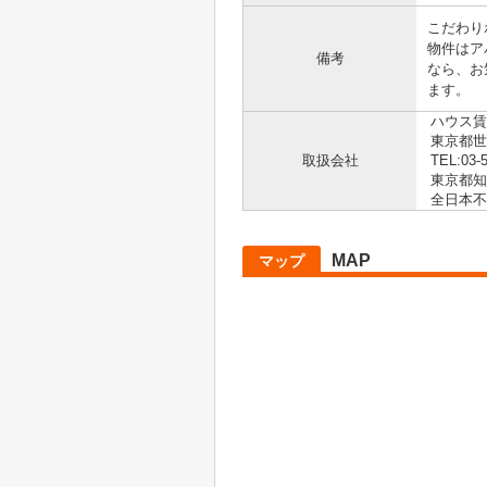
こだわり
物件はア
備考
なら、お
ます。
ハウス賃
東京都世田
取扱会社
TEL:03-
東京都知事
全日本不
MAP
マップ