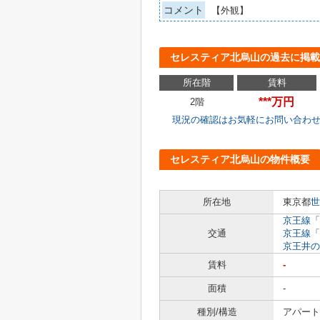
コメント
【外観】
セレスティア北烏山の過去に掲載
所在階
賃料
***万円
2階
現況の確認はお気軽にお問い合わ
セレスティア北烏山の物件概要
所在地
東京都
世
京王線
「
交通
京王線
「
京王井の
賃料
-
面積
-
種別/構造
アパート