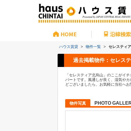
HOME
沿線検索
ハウス賃貸
>
物件一覧
>
セレスティ
過去掲載物件：セレステ
「セレスティア北烏山」のここがイチ
パートです。風通しが良く、湿気やカ
どございましたら、お気軽に当社へお
PHOTO GALLE
物件写真