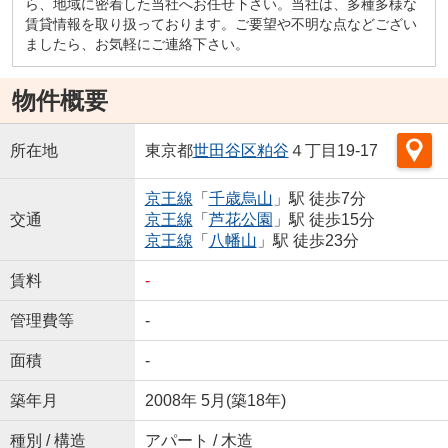
ら、地域に密着した当社へお任せ下さい。当社は、多種多様な
賃貸情報を取り扱っております。ご要望や不明な点などござい
ましたら、お気軽にご連絡下さい。
物件概要
所在地
東京都
世田谷区
粕谷
４丁目19-17
京王線
「
千歳烏山
」駅 徒歩7分
交通
京王線
「
芦花公園
」駅 徒歩15分
京王線
「
八幡山
」駅 徒歩23分
賃料
-
管理費等
-
面積
-
築年月
2008年 5月(築18年)
種別 / 構造
アパート / 木造