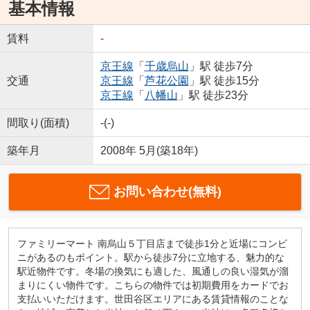
基本情報
賃料
-
京王線
「
千歳烏山
」駅 徒歩7分
交通
京王線
「
芦花公園
」駅 徒歩15分
京王線
「
八幡山
」駅 徒歩23分
間取り(面積)
-(-)
築年月
2008年 5月(築18年)
お問い合わせ(無料)
ファミリーマート 南烏山５丁目店まで徒歩1分と近場にコンビ
ニがあるのもポイント。駅から徒歩7分に立地する、魅力的な
駅近物件です。冬場の換気にも適した、風通しの良い湿気が溜
まりにくい物件です。こちらの物件では初期費用をカードでお
支払いいただけます。世田谷区エリアにある賃貸情報のことな