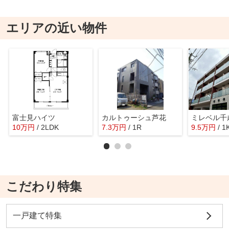
エリアの近い物件
富士見ハイツ
カルトゥーシュ芦花
ミレベル千
10
万
円
/ 2LDK
7.3
万
円
/ 1R
9.5
万
円
/ 1
こだわり特集
一戸建て特集