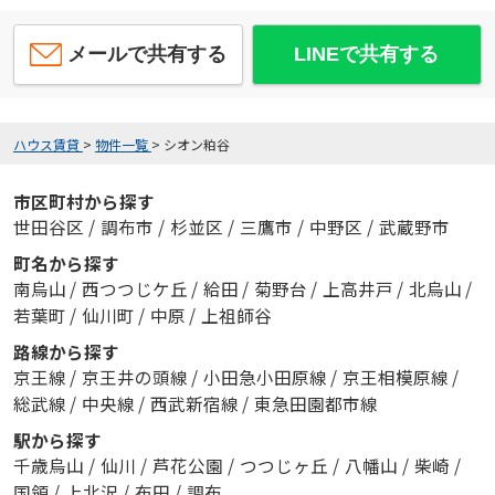
メールで共有する
LINEで共有する
ハウス賃貸
>
物件一覧
>
シオン粕谷
市区町村から探す
世田谷区
/
調布市
/
杉並区
/
三鷹市
/
中野区
/
武蔵野市
町名から探す
南烏山
/
西つつじケ丘
/
給田
/
菊野台
/
上高井戸
/
北烏山
/
若葉町
/
仙川町
/
中原
/
上祖師谷
路線から探す
京王線
/
京王井の頭線
/
小田急小田原線
/
京王相模原線
/
総武線
/
中央線
/
西武新宿線
/
東急田園都市線
駅から探す
千歳烏山
/
仙川
/
芦花公園
/
つつじヶ丘
/
八幡山
/
柴崎
/
国領
/
上北沢
/
布田
/
調布