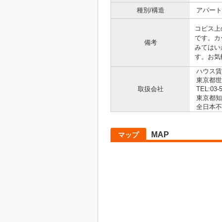
種別/構造
アパート
コピス上
です。カ
備考
みてはい
す。お気
ハウス賃
東京都世田
取扱会社
TEL:03-
東京都知事
全日本不
MAP
マップ