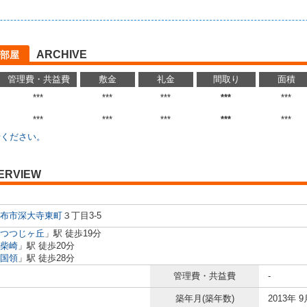
ARCHIVE
部屋
管理費・共益費
敷金
礼金
間取り
面積
***
***
***
***
***
***
***
***
***
***
せください。
ERVIEW
布市
深大寺東町
３丁目3-5
つつじヶ丘
」駅 徒歩19分
柴崎
」駅 徒歩20分
国領
」駅 徒歩28分
管理費・共益費
-
築年月(築年数)
2013年 9