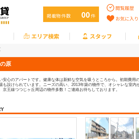
閲覧履歴
00
掲載物件数
件
お気に入り
エリア検索
スタッフ
原
の原
い安心のアパートです。健康な体は新鮮な空気を吸うところから。初期費用
場も設けられています。ニーズの高い、2013年築の物件で、オシャレな室内
。京王線つつじヶ丘周辺の物件多数！ご連絡お待ちしております。
RY