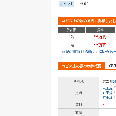
コメント
【外観】
コピス上の原の過去に掲載したお
所在階
賃料
***万円
1階
***万円
1階
現況の確認はお気軽にお問い合わ
OV
コピス上の原の物件概要
所在地
東京都
調
京王線
「
交通
京王線
「
京王線
「
賃料
-
面積
-