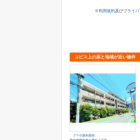
※
利用規約
及び
プライバ
コピス上の原と地域が近い物件
プラザ調布国領