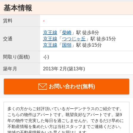
基本情報
賃料
-
京王線
「
柴崎
」駅 徒歩8分
交通
京王線
「
つつじヶ丘
」駅 徒歩15分
京王線
「
国領
」駅 徒歩15分
間取り(面積)
-(-)
築年月
2013年 2月(築13年)
お問い合わせ(無料)
多くの方からご好評頂いているガーデンテラスのご紹介です。
こちらの物件はアパートです。眺望良好なアパートです。築9
年の物件で充実した毎日を過ごしませんか。できるだけ早めに
不動産情報を集めたい方は当社スタッフまでご連絡ください。
地域の不動産情報をいち早くお届けします。