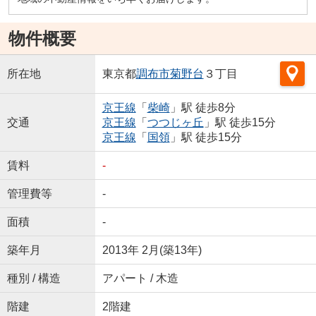
物件概要
所在地
東京都
調布市
菊野台
３丁目
京王線
「
柴崎
」駅 徒歩8分
交通
京王線
「
つつじヶ丘
」駅 徒歩15分
京王線
「
国領
」駅 徒歩15分
賃料
-
管理費等
-
面積
-
築年月
2013年 2月(築13年)
種別 / 構造
アパート / 木造
階建
2階建