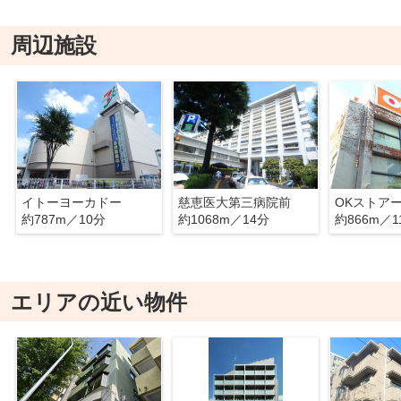
周辺施設
イトーヨーカドー
慈恵医大第三病院前
OKストア
約787m／10分
約1068m／14分
約866m／1
エリアの近い物件