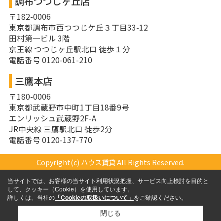
調布つつじヶ丘店
〒182-0006
東京都調布市西つつじケ丘３丁目33-12
田村第一ビル 3階
京王線 つつじヶ丘駅北口 徒歩１分
電話番号 0120-061-210
三鷹本店
〒180-0006
東京都武蔵野市中町1丁目18番9号
エンリッシュ武蔵野2F-A
JR中央線 三鷹駅北口 徒歩2分
電話番号 0120-137-770
Copyright(c) ハウス賃貸 All Rights Reserved.
当サイトでは、お客様の当サイト利用状況把握、サービス向上検討を目的と
して、クッキー（Cookie）を使用しています。
詳しくは、当社の
「Cookieの取扱いについて」
をご確認ください。
閉じる