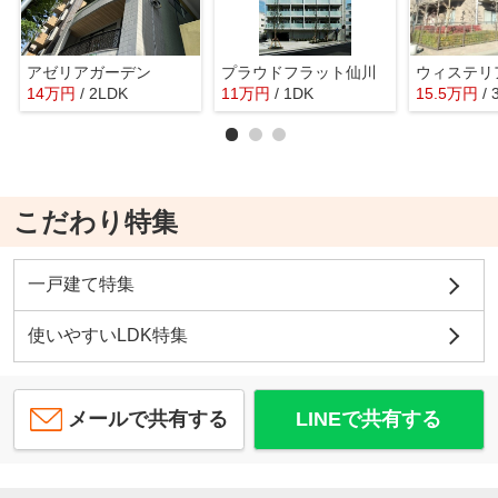
アゼリアガーデン
プラウドフラット仙川
ウィステリ
14
万
円
/ 2LDK
11
万
円
/ 1DK
15.5
万
円
/
こだわり特集
一戸建て特集
使いやすいLDK特集
メールで共有する
LINEで共有する