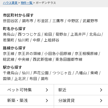
ハウス賃貸
>
物件一覧
>
ガーデンテラス
市区町村から探す
世田谷区
/
調布市
/
杉並区
/
三鷹市
/
中野区
/
武蔵野市
町名から探す
南烏山
/
西つつじケ丘
/
給田
/
菊野台
/
上高井戸
/
北烏山
/
若葉町
/
仙川町
/
中原
/
上祖師谷
路線から探す
京王線
/
京王井の頭線
/
小田急小田原線
/
京王相模原線
/
総武線
/
中央線
/
西武新宿線
/
東急田園都市線
駅から探す
千歳烏山
/
仙川
/
芦花公園
/
つつじヶ丘
/
八幡山
/
柴崎
/
国領
/
上北沢
/
布田
/
調布
ペット可特集
駅近
新築・築浅
分譲賃貸