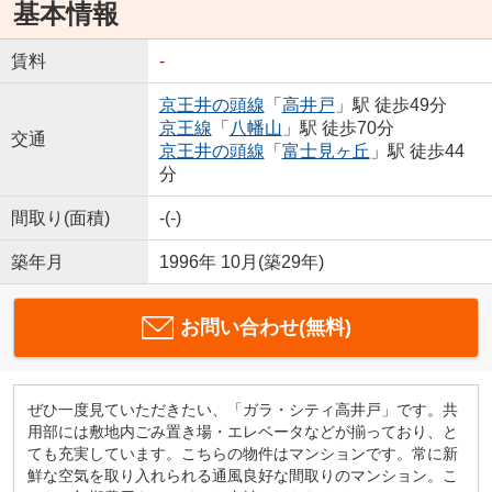
基本情報
賃料
-
京王井の頭線
「
高井戸
」駅 徒歩49分
京王線
「
八幡山
」駅 徒歩70分
交通
京王井の頭線
「
富士見ヶ丘
」駅 徒歩44
分
間取り(面積)
-(-)
築年月
1996年 10月(築29年)
お問い合わせ(無料)
ぜひ一度見ていただきたい、「ガラ・シティ高井戸」です。共
用部には敷地内ごみ置き場・エレベータなどが揃っており、と
ても充実しています。こちらの物件はマンションです。常に新
鮮な空気を取り入れられる通風良好な間取りのマンション。こ