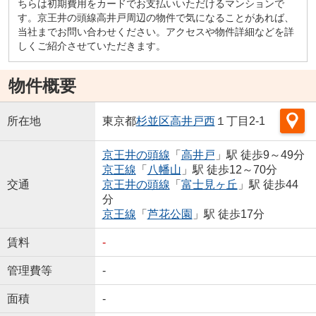
ちらは初期費用をカードでお支払いいただけるマンションで
す。京王井の頭線高井戸周辺の物件で気になることがあれば、
当社までお問い合わせください。アクセスや物件詳細などを詳
しくご紹介させていただきます。
物件概要
所在地
東京都
杉並区
高井戸西
１丁目2-1
京王井の頭線
「
高井戸
」駅 徒歩9～49分
京王線
「
八幡山
」駅 徒歩12～70分
交通
京王井の頭線
「
富士見ヶ丘
」駅 徒歩44
分
京王線
「
芦花公園
」駅 徒歩17分
賃料
-
管理費等
-
面積
-