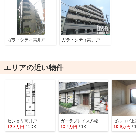
ガラ・シティ高井戸
ガラ・シティ高井戸
エリアの近い物件
セジョリ高井戸
ガーラプレイス八幡山弐番館
ゼルコバ上
12.3
万
円
/ 1DK
10.4
万
円
/ 1K
10.9
万
円
/ 