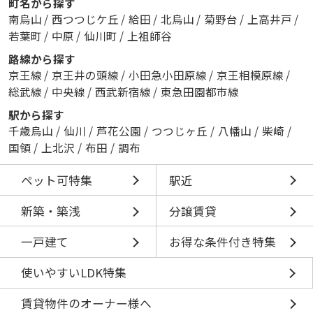
町名から探す
南烏山
/
西つつじケ丘
/
給田
/
北烏山
/
菊野台
/
上高井戸
/
若葉町
/
中原
/
仙川町
/
上祖師谷
路線から探す
京王線
/
京王井の頭線
/
小田急小田原線
/
京王相模原線
/
総武線
/
中央線
/
西武新宿線
/
東急田園都市線
駅から探す
千歳烏山
/
仙川
/
芦花公園
/
つつじヶ丘
/
八幡山
/
柴崎
/
国領
/
上北沢
/
布田
/
調布
ペット可特集
駅近
新築・築浅
分譲賃貸
一戸建て
お得な条件付き特集
使いやすいLDK特集
賃貸物件のオーナー様へ