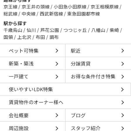
京王線
/
京王井の頭線
/
小田急小田原線
/
京王相模原線
/
総武線
/
中央線
/
西武新宿線
/
東急田園都市線
駅から探す
千歳烏山
/
仙川
/
芦花公園
/
つつじヶ丘
/
八幡山
/
柴崎
/
国領
/
上北沢
/
布田
/
調布
ペット可特集
駅近
新築・築浅
分譲賃貸
一戸建て
お得な条件付き特集
使いやすいLDK特集
賃貸物件のオーナー様へ
会社概要
ブログ
周辺施設
スタッフ紹介