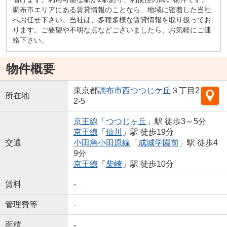
調布市エリアにある賃貸情報のことなら、地域に密着した当社
へお任せ下さい。当社は、多種多様な賃貸情報を取り扱ってお
ります。ご要望や不明な点などございましたら、お気軽にご連
絡下さい。
物件概要
東京都
調布市
西つつじケ丘
３丁目2
所在地
2-5
京王線
「
つつじヶ丘
」駅 徒歩3～5分
京王線
「
仙川
」駅 徒歩19分
交通
小田急小田原線
「
成城学園前
」駅 徒歩4
9分
京王線
「
柴崎
」駅 徒歩10分
賃料
-
管理費等
-
面積
-