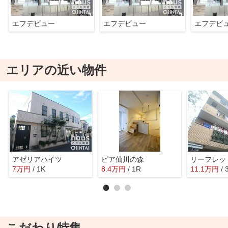
エフデビュー
エフデビュー
エフデビ
エリアの近い物件
アゼリアハイツ
ピア仙川の森
7
万
円
/ 1K
8.4
万
円
/ 1R
11.1
万
円
/
こだわり特集