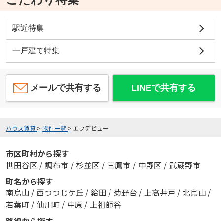
駅近特集
一戸建て特集
メールで共有する
LINEで共有する
ハウス賃貸
>
物件一覧
>
エフデビュー
市区町村から探す
世田谷区
/
調布市
/
杉並区
/
三鷹市
/
中野区
/
武蔵野市
町名から探す
南烏山
/
西つつじケ丘
/
給田
/
菊野台
/
上高井戸
/
北烏山
/
若葉町
/
仙川町
/
中原
/
上祖師谷
路線から探す