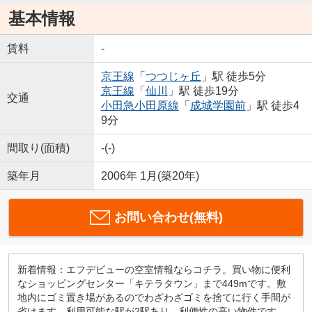
基本情報
賃料
-
京王線
「
つつじヶ丘
」駅 徒歩5分
京王線
「
仙川
」駅 徒歩19分
交通
小田急小田原線
「
成城学園前
」駅 徒歩4
9分
間取り(面積)
-(-)
築年月
2006年 1月(築20年)
お問い合わせ(無料)
新着情報：エフデビューの空室情報ならコチラ。買い物に便利
なショッピングセンター「キテラタウン」まで449mです。敷
地内にゴミ置き場があるのでわざわざゴミを捨てに行く手間が
省けます。利用可能な駅が2駅あり、利便性の高い物件です。