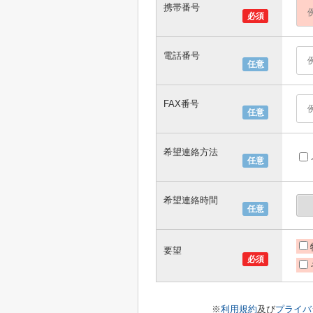
携帯番号
必須
電話番号
任意
FAX番号
任意
希望連絡方法
任意
希望連絡時間
任意
要望
必須
※
利用規約
及び
プライバ