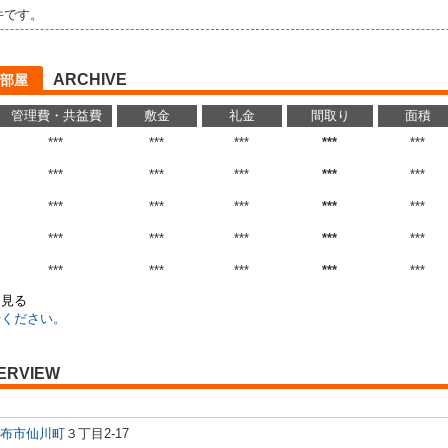
件です。
ARCHIVE
部屋
管理費・共益費
敷金
礼金
間取り
面積
***
***
***
***
***
***
***
***
***
***
***
***
***
***
***
***
***
***
***
***
***
***
***
***
***
を見る
せください。
ERVIEW
布市
仙川町
３丁目2-17