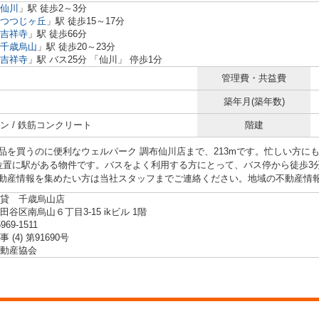
仙川
」駅 徒歩2～3分
つつじヶ丘
」駅 徒歩15～17分
吉祥寺
」駅 徒歩66分
千歳烏山
」駅 徒歩20～23分
吉祥寺
」駅 バス25分 「仙川」 停歩1分
管理費・共益費
築年月(築年数)
ン / 鉄筋コンクリート
階建
品を買うのに便利なウェルパーク 調布仙川店まで、213mです。忙しい方に
位置に駅がある物件です。バスをよく利用する方にとって、バス停から徒歩3
動産情報を集めたい方は当社スタッフまでご連絡ください。地域の不動産情
貸 千歳烏山店
谷区南烏山６丁目3-15 ikビル 1階
5969-1511
 (4) 第91690号
動産協会