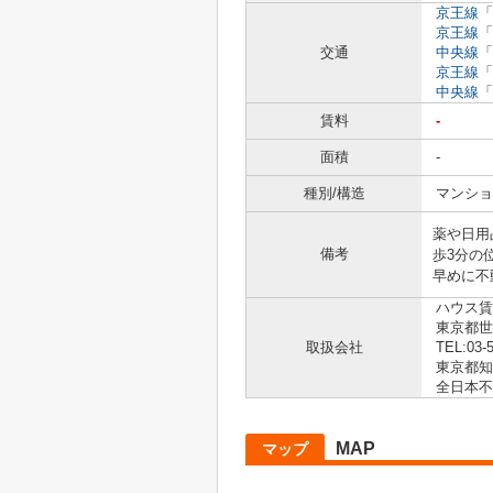
京王線
「
京王線
「
交通
中央線
「
京王線
「
中央線
「
賃料
-
面積
-
種別/構造
マンショ
薬や日用
備考
歩3分の
早めに不
ハウス賃
東京都世田
取扱会社
TEL:03-
東京都知事
全日本不
MAP
マップ