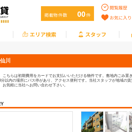
閲覧履歴
00
掲載物件数
件
お気に入り
エリア検索
スタッフ
川
仙川
。こちらは初期費用をカードでお支払いいただける物件です。敷地内ごみ置
3分以内の場所にバス停があり、アクセス便利です。当社スタッフが地域の賃
、お気軽に当社へお問い合わせ下さい。
RY