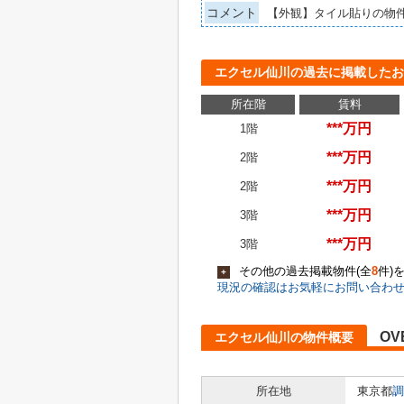
コメント
【外観】タイル貼りの物
エクセル仙川の過去に掲載したお
所在階
賃料
***万円
1階
***万円
2階
***万円
2階
***万円
3階
***万円
3階
その他の過去掲載物件(全
8
件)
+
現況の確認はお気軽にお問い合わ
OV
エクセル仙川の物件概要
所在地
東京都
調