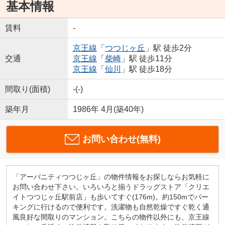
基本情報
賃料
-
京王線
「
つつじヶ丘
」駅 徒歩2分
交通
京王線
「
柴崎
」駅 徒歩11分
京王線
「
仙川
」駅 徒歩18分
間取り(面積)
-(-)
築年月
1986年 4月(築40年)
お問い合わせ(無料)
「アーバニティつつじヶ丘」の物件情報をお探しならお気軽に
お問い合わせ下さい。いろいろと揃うドラッグストア「クリエ
イトつつじヶ丘駅前店」も歩いてすぐ(176m)。約150mでパー
キングに行けるので便利です。洗濯物も自然乾燥ですぐ乾く通
風良好な間取りのマンション。こちらの物件以外にも、京王線