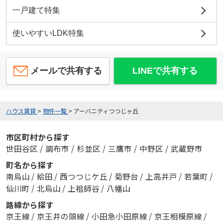
一戸建て特集
使いやすいLDK特集
メールで共有する
LINEで共有する
ハウス賃貸
>
物件一覧
>
アーバニティつつじヶ丘
市区町村から探す
世田谷区
/
調布市
/
杉並区
/
三鷹市
/
中野区
/
武蔵野市
町名から探す
南烏山
/
給田
/
西つつじケ丘
/
菊野台
/
上高井戸
/
若葉町
/
仙川町
/
北烏山
/
上祖師谷
/
八幡山
路線から探す
京王線
/
京王井の頭線
/
小田急小田原線
/
京王相模原線
/