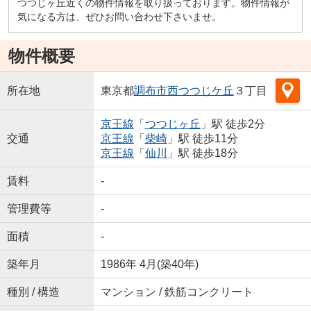
つつじヶ丘近くの物件情報を取り扱っております。物件情報が
気になる方は、ぜひお問い合わせ下さいませ。
物件概要
所在地
東京都
調布市
西つつじケ丘
３丁目
京王線
「
つつじヶ丘
」駅 徒歩2分
交通
京王線
「
柴崎
」駅 徒歩11分
京王線
「
仙川
」駅 徒歩18分
賃料
-
管理費等
-
面積
-
築年月
1986年 4月(築40年)
種別 / 構造
マンション / 鉄筋コンクリート