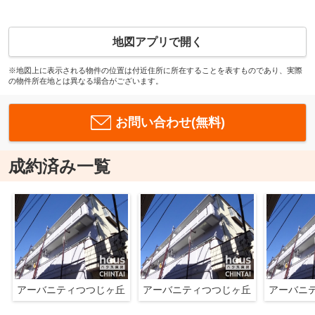
地図アプリで開く
※地図上に表示される物件の位置は付近住所に所在することを表すものであり、実際
の物件所在地とは異なる場合がございます。
お問い合わせ(無料)
成約済み一覧
アーバニティつつじヶ丘
アーバニティつつじヶ丘
アーバニ