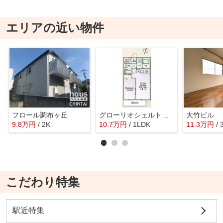
エリアの近い物件
フロール調布ヶ丘
グローリオシェルト仙川Ⅱ
大竹ビル
9.8
万
円
/ 2K
10.7
万
円
/ 1LDK
11.3
万
円
/ 
こだわり特集
駅近特集