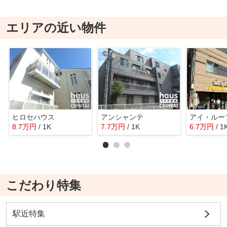
エリアの近い物件
ヒロセハウス
アンシャンテ
アイ・ルー
8.7
万
円
/ 1K
7.7
万
円
/ 1K
6.7
万
円
/ 1
こだわり特集
駅近特集