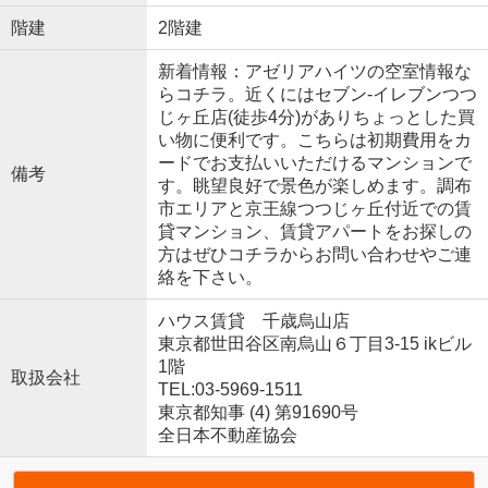
階建
2階建
新着情報：アゼリアハイツの空室情報な
らコチラ。近くにはセブン-イレブンつつ
じヶ丘店(徒歩4分)がありちょっとした買
い物に便利です。こちらは初期費用をカ
ードでお支払いいただけるマンションで
備考
す。眺望良好で景色が楽しめます。調布
市エリアと京王線つつじヶ丘付近での賃
貸マンション、賃貸アパートをお探しの
方はぜひコチラからお問い合わせやご連
絡を下さい。
ハウス賃貸 千歳烏山店
東京都世田谷区南烏山６丁目3-15 ikビル
1階
取扱会社
TEL:03-5969-1511
東京都知事 (4) 第91690号
全日本不動産協会