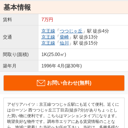
基本情報
賃料
7万円
京王線
「
つつじヶ丘
」駅 徒歩4分
交通
京王線
「
柴崎
」駅 徒歩13分
京王線
「
仙川
」駅 徒歩15分
間取り(面積)
1K(25.00㎡)
築年月
1996年 4月(築30年)
お問い合わせ(無料)
アゼリアハイツ：京王線つつじヶ丘駅にも近くて便利。近くに
はローソン 西つつじヶ丘三丁目店(徒歩7分)がありちょっとし
た買い物に便利です。こちらはマンションタイプになります。
眺望良好な物件です。調布市エリアにある賃貸情報のことな
ら、地域に密着した当社へお任せ下さい。当社は、多種多様な