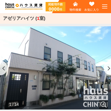
掲載物件数
0000
件
物件検索
お気に入り
アゼリアハイツ (
1
室)
1 / 14