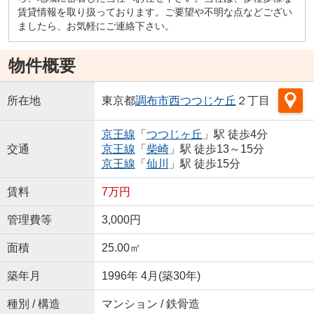
賃貸情報を取り扱っております。ご要望や不明な点などござい
ましたら、お気軽にご連絡下さい。
物件概要
所在地
東京都
調布市
西つつじケ丘
２丁目
京王線
「
つつじヶ丘
」駅 徒歩4分
交通
京王線
「
柴崎
」駅 徒歩13～15分
京王線
「
仙川
」駅 徒歩15分
賃料
7万円
管理費等
3,000円
面積
25.00㎡
築年月
1996年 4月(築30年)
種別 / 構造
マンション / 鉄骨造