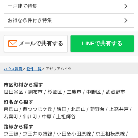
一戸建て特集
お得な条件付き特集
メールで共有する
LINEで共有する
ハウス賃貸
>
物件一覧
>
アゼリアハイツ
市区町村から探す
世田谷区
/
調布市
/
杉並区
/
三鷹市
/
中野区
/
武蔵野市
町名から探す
南烏山
/
西つつじケ丘
/
給田
/
北烏山
/
菊野台
/
上高井戸
/
若葉町
/
仙川町
/
中原
/
上祖師谷
路線から探す
京王線
/
京王井の頭線
/
小田急小田原線
/
京王相模原線
/