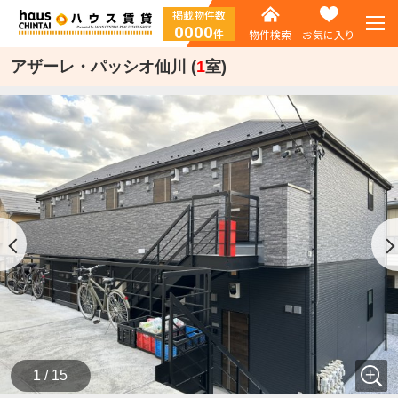
掲載物件数
0000
件
物件検索
お気に入り
アザーレ・パッシオ仙川 (
1
室)
1 / 15