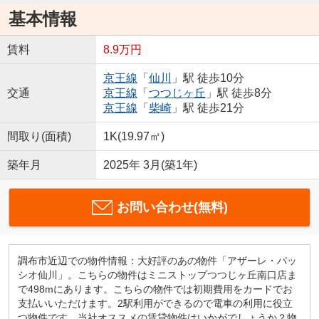
基本情報
賃料
8.9万円
京王線
「
仙川
」駅 徒歩10分
交通
京王線
「
つつじヶ丘
」駅 徒歩8分
京王線
「
柴崎
」駅 徒歩21分
間取り(面積)
1K(19.97㎡)
築年月
2025年 3月(築1年)
お問い合わせ(無料)
調布市近辺での物件情報：大好評のあの物件「アザーレ・パッ
シオ仙川」。こちらの物件はミニストップつつじヶ丘南口店ま
で498mにあります。こちらの物件では初期費用をカードでお
支払いいただけます。2駅利用ができるので電車の利用に役立
つ物件です。当社オススメの賃貸物件はいかがでしょうか？物