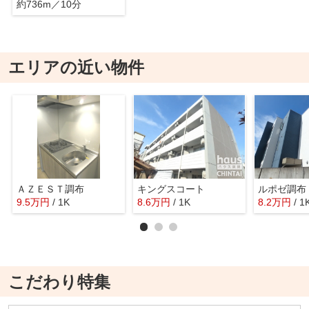
約736m／10分
エリアの近い物件
ＡＺＥＳＴ調布
キングスコート
ルポゼ調布
9.5
万
円
/ 1K
8.6
万
円
/ 1K
8.2
万
円
/ 1
こだわり特集