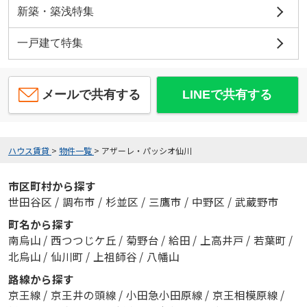
新築・築浅特集
一戸建て特集
メールで共有する
LINEで共有する
ハウス賃貸
>
物件一覧
>
アザーレ・パッシオ仙川
市区町村から探す
世田谷区
/
調布市
/
杉並区
/
三鷹市
/
中野区
/
武蔵野市
町名から探す
南烏山
/
西つつじケ丘
/
菊野台
/
給田
/
上高井戸
/
若葉町
/
北烏山
/
仙川町
/
上祖師谷
/
八幡山
路線から探す
京王線
/
京王井の頭線
/
小田急小田原線
/
京王相模原線
/