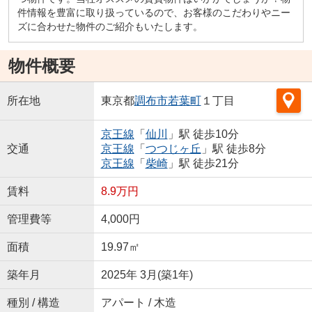
件情報を豊富に取り扱っているので、お客様のこだわりやニー
ズに合わせた物件のご紹介もいたします。
物件概要
所在地
東京都
調布市
若葉町
１丁目
京王線
「
仙川
」駅 徒歩10分
交通
京王線
「
つつじヶ丘
」駅 徒歩8分
京王線
「
柴崎
」駅 徒歩21分
賃料
8.9万円
管理費等
4,000円
面積
19.97㎡
築年月
2025年 3月(築1年)
種別 / 構造
アパート / 木造