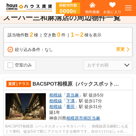
掲載物件数
0000
件
物件検索
お気に入り
スーパー三和麻溝店の周辺物件一覧
2
0
1～2
該当物件数
棟
空き数
件
棟を表示
変更
絞り込み条件：
なし
空室のみ
BACSPOT相模原（バックスポットサガミハラ）
賃貸 | テラス
相模線
「
原当麻
」駅 徒歩5分
相模線
「
下溝
」駅 徒歩17分
相模線
「
番田
」駅 徒歩31分
築1年
神奈川県
相模原市南区
当麻
BACSPOT相模原（バックスポッットサガミハラ）：相模線原当麻駅にも近
くて便利。徒歩5分で駅にアクセスできる物件です。自分だけのおしゃれ空