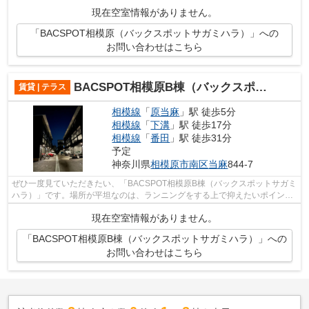
間を演出できるテラスハウスの物件です。...
現在空室情報がありません。
「BACSPOT相模原（バックスポットサガミハラ）」への
お問い合わせはこちら
BACSPOT相模原B棟（バックスポットサガミハラ）
賃貸 | テラス
相模線
「
原当麻
」駅 徒歩5分
相模線
「
下溝
」駅 徒歩17分
相模線
「
番田
」駅 徒歩31分
予定
神奈川県
相模原市南区
当麻
844-7
ぜひ一度見ていただきたい、「BACSPOT相模原B棟（バックスポットサガミ
ハラ）」です。場所が平坦なのは、ランニングをする上で抑えたいポイント
ですね。夏場は特に涼しい通風良好な環...
現在空室情報がありません。
「BACSPOT相模原B棟（バックスポットサガミハラ）」への
お問い合わせはこちら