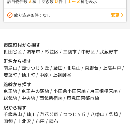
2
0
1～2
該当物件数
棟
空き数
件
棟を表示
変更
絞り込み条件：
なし
市区町村から探す
世田谷区
/
調布市
/
杉並区
/
三鷹市
/
中野区
/
武蔵野市
町名から探す
南烏山
/
西つつじケ丘
/
給田
/
北烏山
/
菊野台
/
上高井戸
/
若葉町
/
仙川町
/
中原
/
上祖師谷
路線から探す
京王線
/
京王井の頭線
/
小田急小田原線
/
京王相模原線
/
総武線
/
中央線
/
西武新宿線
/
東急田園都市線
駅から探す
千歳烏山
/
仙川
/
芦花公園
/
つつじヶ丘
/
八幡山
/
柴崎
/
国領
/
上北沢
/
布田
/
調布