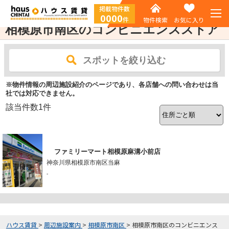
掲載物件数
0000
件
物件検索
お気に入り
相模原市南区のコンビニエンスストア
スポットを絞り込む
※物件情報の周辺施設紹介のページであり、各店舗への問い合わせは当
社では対応できません。
該当件数
1
件
ファミリーマート相模原麻溝小前店
神奈川県相模原市南区当麻
-
ハウス賃貸
>
周辺施設案内
>
相模原市南区
>
相模原市南区のコンビニエンス