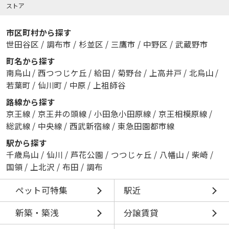
ストア
市区町村から探す
世田谷区
/
調布市
/
杉並区
/
三鷹市
/
中野区
/
武蔵野市
町名から探す
南烏山
/
西つつじケ丘
/
給田
/
菊野台
/
上高井戸
/
北烏山
/
若葉町
/
仙川町
/
中原
/
上祖師谷
路線から探す
京王線
/
京王井の頭線
/
小田急小田原線
/
京王相模原線
/
総武線
/
中央線
/
西武新宿線
/
東急田園都市線
駅から探す
千歳烏山
/
仙川
/
芦花公園
/
つつじヶ丘
/
八幡山
/
柴崎
/
国領
/
上北沢
/
布田
/
調布
ペット可特集
駅近
新築・築浅
分譲賃貸