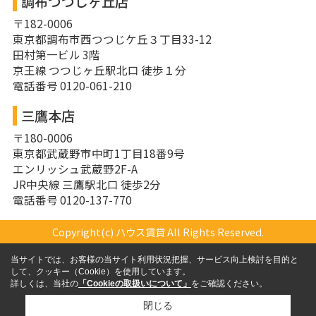
調布つつじヶ丘店
〒182-0006
東京都調布市西つつじケ丘３丁目33-12
田村第一ビル 3階
京王線 つつじヶ丘駅北口 徒歩１分
電話番号 0120-061-210
三鷹本店
〒180-0006
東京都武蔵野市中町1丁目18番9号
エンリッシュ武蔵野2F-A
JR中央線 三鷹駅北口 徒歩2分
電話番号 0120-137-770
Copyright(c) ハウス賃貸 All Rights Reserved.
当サイトでは、お客様の当サイト利用状況把握、サービス向上検討を目的と
して、クッキー（Cookie）を使用しています。
詳しくは、当社の
「Cookieの取扱いについて」
をご確認ください。
閉じる