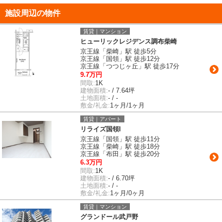
施設周辺の物件
賃貸｜マンション
ヒューリックレジデンス調布柴崎
京王線「柴崎」駅 徒歩5分
京王線「国領」駅 徒歩12分
京王線「つつじヶ丘」駅 徒歩17分
9.7万円
間取:
1K
建物面積:
- / 7.64坪
土地面積:
- / -
敷金/礼金:
1ヶ月/1ヶ月
賃貸｜アパート
リライズ国領I
京王線「国領」駅 徒歩11分
京王線「柴崎」駅 徒歩18分
京王線「布田」駅 徒歩20分
6.3万円
間取:
1K
建物面積:
- / 6.70坪
土地面積:
- / -
敷金/礼金:
1ヶ月/0ヶ月
賃貸｜マンション
グランドール武戸野