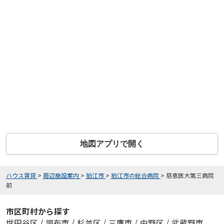
地図アプリで開く
ハウス賃貸
>
周辺施設案内
>
狛江市
>
狛江市の総合病院
>
慈恵医大第三病院
前
市区町村から探す
世田谷区
/
調布市
/
杉並区
/
三鷹市
/
中野区
/
武蔵野市