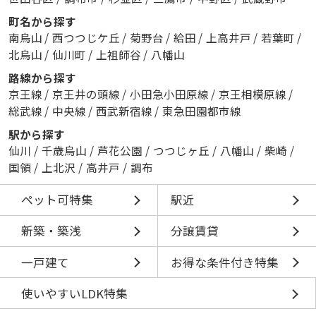
町名から探す
南烏山
/
西つつじケ丘
/
菊野台
/
給田
/
上高井戸
/
若葉町
/
北烏山
/
仙川町
/
上祖師谷
/
八幡山
路線から探す
京王線
/
京王井の頭線
/
小田急小田原線
/
京王相模原線
/
総武線
/
中央線
/
西武新宿線
/
東急田園都市線
駅から探す
仙川
/
千歳烏山
/
芦花公園
/
つつじヶ丘
/
八幡山
/
柴崎
/
国領
/
上北沢
/
高井戸
/
調布
ペット可特集
駅近
新築・築浅
分譲賃貸
一戸建て
お得な条件付き特集
使いやすいLDK特集