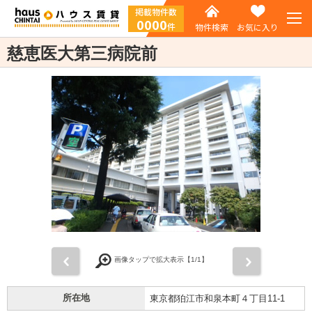
掲載物件数
0000
件
物件検索
お気に入り
慈恵医大第三病院前
前
次
画像タップで拡大表示【
1
/1】
所在地
東京都狛江市和泉本町４丁目11-1