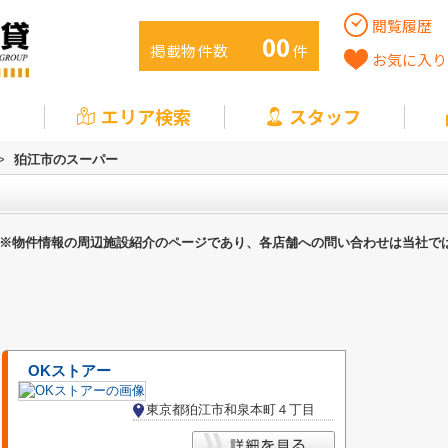
閲覧履歴
00
掲載物件数
件
お気に入り
エリア検索
スタッフ
>
狛江市のスーパー
※物件情報の周辺施設紹介のページであり、各店舗への問い合わせは当社で
OKストアー
東京都狛江市和泉本町４丁目