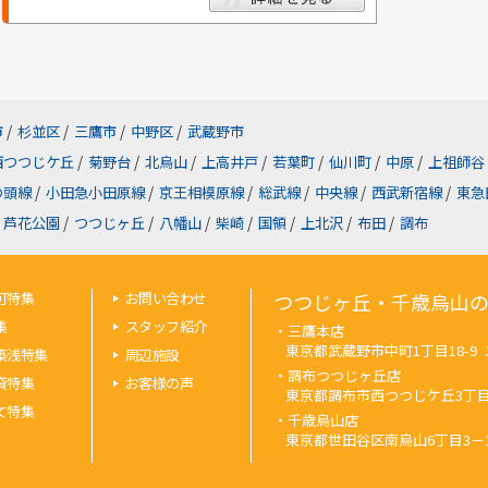
市
/
杉並区
/
三鷹市
/
中野区
/
武蔵野市
西つつじケ丘
/
菊野台
/
北烏山
/
上高井戸
/
若葉町
/
仙川町
/
中原
/
上祖師谷
の頭線
/
小田急小田原線
/
京王相模原線
/
総武線
/
中央線
/
西武新宿線
/
東急
芦花公園
/
つつじヶ丘
/
八幡山
/
柴崎
/
国領
/
上北沢
/
布田
/
調布
可特集
お問い合わせ
つつじヶ丘・千歳烏山
集
スタッフ紹介
・三鷹本店
東京都武蔵野市中町1丁目18-9 エン
築浅特集
周辺施設
・調布つつじヶ丘店
貸特集
お客様の声
東京都調布市西つつじケ丘3丁目33-1
て特集
・千歳烏山店
東京都世田谷区南烏山6丁目3－15 iK