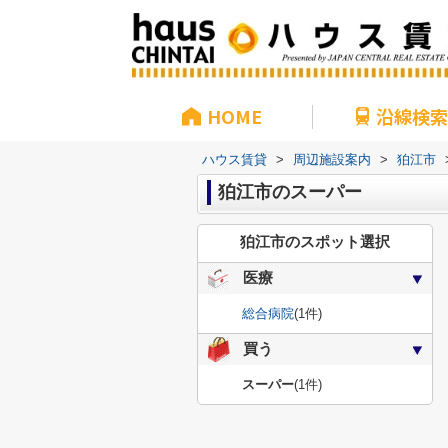
HOME
沿線検索
ハウス賃貸
>
周辺施設案内
>
狛江市
狛江市のスーパー
狛江市のスポット選択
医療
総合病院
(1件)
買う
スーパー
(1件)