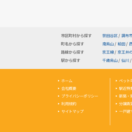
市区町村から探す
世田谷区
/
調布
町名から探す
南烏山
/
給田
/
路線から探す
京王線
/
京王井
駅から探す
千歳烏山
/
仙川
/
ホーム
ペット
会社概要
駅近特
プライバシーポリシー
新築・
利用規約
分譲賃
サイトマップ
一戸建