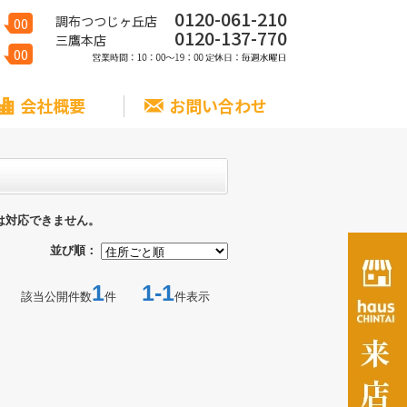
0120-061-210
調布つつじヶ丘店
00
0120-137-770
三鷹本店
00
会社概要
お問い合わせ
は対応できません。
並び順：
1
1-1
該当公開件数
件
件表示