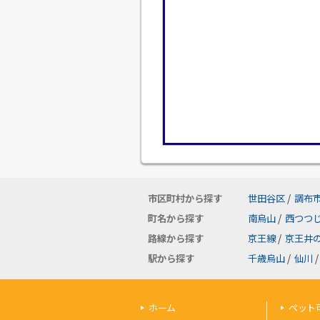
市区町村から探す
世田谷区
/
調布
町名から探す
南烏山
/
西つつ
路線から探す
京王線
/
京王井
駅から探す
千歳烏山
/
仙川
/
ホーム
ペット