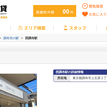
閲覧履歴
00
掲載物件数
件
お気に入り
エリア検索
スタッフ
>
調布市の駅
>
西調布駅
西調布駅の詳細情報
所在地
東京都調布市上石原２丁目2