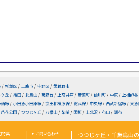
市
/
杉並区
/
三鷹市
/
中野区
/
武蔵野市
じケ丘
/
給田
/
北烏山
/
菊野台
/
上高井戸
/
若葉町
/
仙川町
/
中原
/
上祖師谷
の頭線
/
小田急小田原線
/
京王相模原線
/
総武線
/
中央線
/
西武新宿線
/
東急
芦花公園
/
つつじヶ丘
/
八幡山
/
柴崎
/
国領
/
上北沢
/
布田
/
調布
可特集
お問い合わせ
つつじヶ丘・千歳烏山