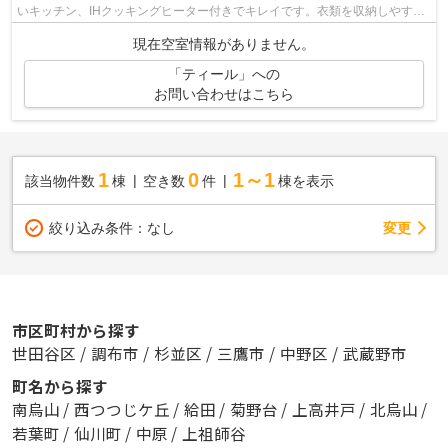
いキッチン、IHクッキングヒーター付きでキレイです。衣類を収納しやすい
クロゼットがあり、コートをきれいに...
現在空室情報がありません。
「ティール」への
お問い合わせはこちら
1
0
1～1
該当物件数
棟
空き数
件
棟を表示
変更
絞り込み条件：
なし
市区町村から探す
世田谷区
/
調布市
/
杉並区
/
三鷹市
/
中野区
/
武蔵野市
町名から探す
南烏山
/
西つつじケ丘
/
給田
/
菊野台
/
上高井戸
/
北烏山
/
若葉町
/
仙川町
/
中原
/
上祖師谷