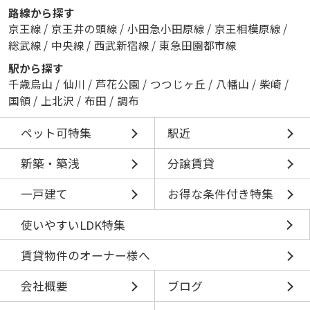
路線から探す
京王線
/
京王井の頭線
/
小田急小田原線
/
京王相模原線
/
総武線
/
中央線
/
西武新宿線
/
東急田園都市線
駅から探す
千歳烏山
/
仙川
/
芦花公園
/
つつじヶ丘
/
八幡山
/
柴崎
/
国領
/
上北沢
/
布田
/
調布
ペット可特集
駅近
新築・築浅
分譲賃貸
一戸建て
お得な条件付き特集
使いやすいLDK特集
賃貸物件のオーナー様へ
会社概要
ブログ