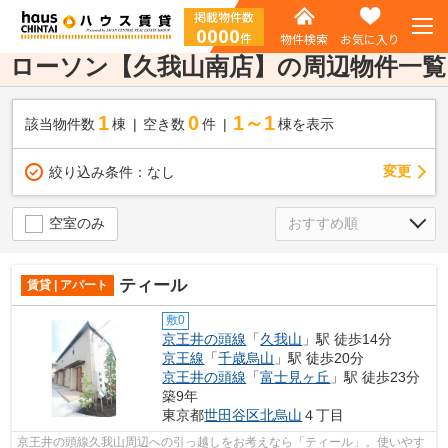
掲載物件数
0000
件
物件検索
お気に入り
ローソン【久我山南店】の周辺物件一覧
1
0
1～1
該当物件数
棟
空き数
件
棟を表示
変更
絞り込み条件：
なし
空室のみ
ティール
賃貸 | アパート
敷0
京王井の頭線
「
久我山
」駅 徒歩14分
京王線
「
千歳烏山
」駅 徒歩20分
京王井の頭線
「
富士見ヶ丘
」駅 徒歩23分
築9年
東京都
世田谷区
北烏山
４丁目
京王井の頭線久我山周辺への引っ越しをお考えなら「ティール」。使いやす