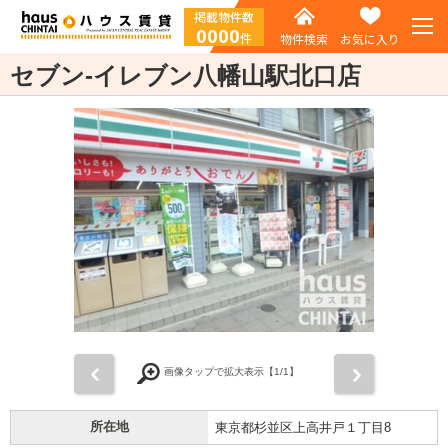
掲載物件数
0000
件
物件検索
お気に入り
セブン-イレブン八幡山駅北口店
前
次
画像タップで拡大表示【
1
/1】
所在地
東京都杉並区上高井戸１丁目8