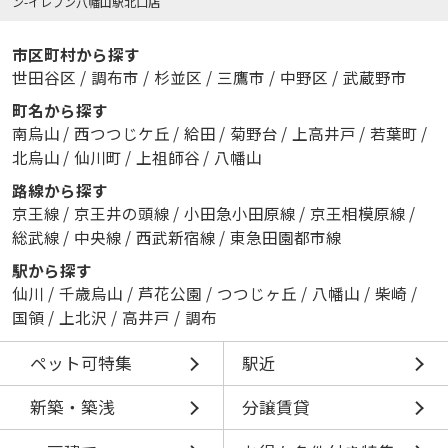
ン-イレブン八幡山駅北口店
市区町村から探す
世田谷区
/
調布市
/
杉並区
/
三鷹市
/
中野区
/
武蔵野市
町名から探す
南烏山
/
西つつじケ丘
/
給田
/
菊野台
/
上高井戸
/
若葉町
/
北烏山
/
仙川町
/
上祖師谷
/
八幡山
路線から探す
京王線
/
京王井の頭線
/
小田急小田原線
/
京王相模原線
/
総武線
/
中央線
/
西武新宿線
/
東急田園都市線
駅から探す
仙川
/
千歳烏山
/
芦花公園
/
つつじヶ丘
/
八幡山
/
柴崎
/
国領
/
上北沢
/
高井戸
/
調布
ペット可特集
駅近
新築・築浅
分譲賃貸