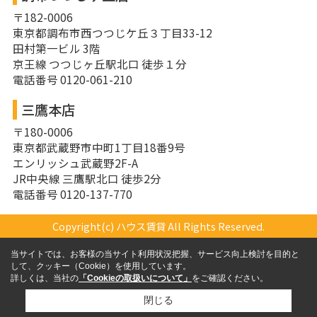
〒182-0006
東京都調布市西つつじケ丘３丁目33-12
田村第一ビル 3階
京王線 つつじヶ丘駅北口 徒歩１分
電話番号 0120-061-210
三鷹本店
〒180-0006
東京都武蔵野市中町1丁目18番9号
エンリッシュ武蔵野2F-A
JR中央線 三鷹駅北口 徒歩2分
電話番号 0120-137-770
Copyright(c) ハウス賃貸 All Rights Reserved.
当サイトでは、お客様の当サイト利用状況把握、サービス向上検討を目的と
して、クッキー（Cookie）を使用しています。
詳しくは、当社の
「Cookieの取扱いについて」
をご確認ください。
閉じる