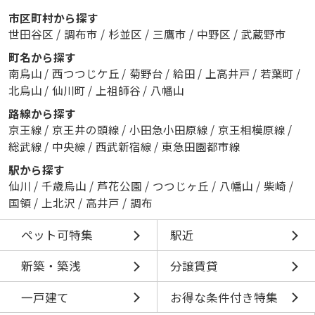
市区町村から探す
世田谷区
/
調布市
/
杉並区
/
三鷹市
/
中野区
/
武蔵野市
町名から探す
南烏山
/
西つつじケ丘
/
菊野台
/
給田
/
上高井戸
/
若葉町
/
北烏山
/
仙川町
/
上祖師谷
/
八幡山
路線から探す
京王線
/
京王井の頭線
/
小田急小田原線
/
京王相模原線
/
総武線
/
中央線
/
西武新宿線
/
東急田園都市線
駅から探す
仙川
/
千歳烏山
/
芦花公園
/
つつじヶ丘
/
八幡山
/
柴崎
/
国領
/
上北沢
/
高井戸
/
調布
ペット可特集
駅近
新築・築浅
分譲賃貸
一戸建て
お得な条件付き特集