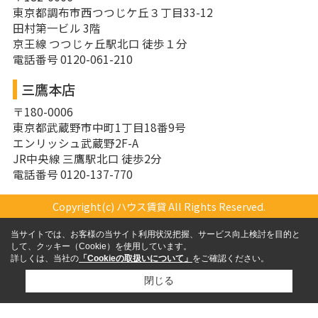
東京都調布市西つつじケ丘３丁目33-12
田村第一ビル 3階
京王線 つつじヶ丘駅北口 徒歩１分
電話番号 0120-061-210
三鷹本店
〒180-0006
東京都武蔵野市中町1丁目18番9号
エンリッシュ武蔵野2F-A
JR中央線 三鷹駅北口 徒歩2分
電話番号 0120-137-770
Copyright(c) ハウス賃貸 All Rights Reserved.
当サイトでは、お客様の当サイト利用状況把握、サービス向上検討を目的と
して、クッキー（Cookie）を使用しています。
詳しくは、当社の
「Cookieの取扱いについて」
をご確認ください。
閉じる