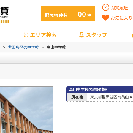
閲覧履歴
00
掲載物件数
件
お気に入り
エリア検索
スタッフ
区
>
世田谷区の中学校
>
烏山中学校
烏山中学校の詳細情報
所在地
東京都世田谷区南烏山４丁