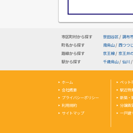
市区町村から探す
世田谷区
/
調布
町名から探す
南烏山
/
西つつ
路線から探す
京王線
/
京王井
駅から探す
千歳烏山
/
仙川
/
ホーム
ペット
会社概要
駅近特
プライバシーポリシー
新築・
利用規約
分譲賃
サイトマップ
一戸建