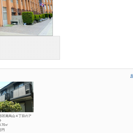
谷区南烏山４丁目のア
ト
3.70㎡
万円