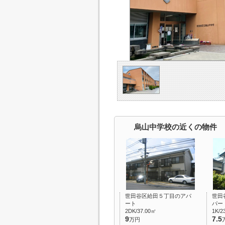
烏山中学校の近くの物件
世田谷区給田５丁目のアパ
世田
ート
パー
2DK/37.00㎡
1K/2
9
7.5
万円