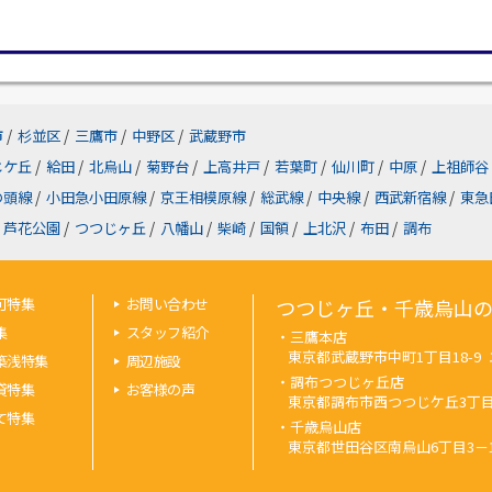
市
/
杉並区
/
三鷹市
/
中野区
/
武蔵野市
じケ丘
/
給田
/
北烏山
/
菊野台
/
上高井戸
/
若葉町
/
仙川町
/
中原
/
上祖師谷
の頭線
/
小田急小田原線
/
京王相模原線
/
総武線
/
中央線
/
西武新宿線
/
東急
芦花公園
/
つつじヶ丘
/
八幡山
/
柴崎
/
国領
/
上北沢
/
布田
/
調布
可特集
お問い合わせ
つつじヶ丘・千歳烏山
集
スタッフ紹介
・三鷹本店
東京都武蔵野市中町1丁目18-9 エン
築浅特集
周辺施設
・調布つつじヶ丘店
貸特集
お客様の声
東京都調布市西つつじケ丘3丁目33-1
て特集
・千歳烏山店
東京都世田谷区南烏山6丁目3－15 iK