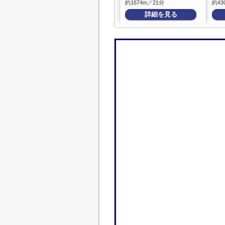
約1674m／21分
約43
詳細を見る