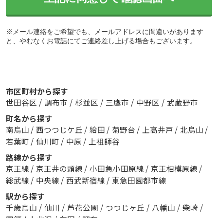
※メール連絡をご希望でも、メールアドレスに間違いがあります
と、やむなくお電話にてご連絡差し上げる場合もございます。
市区町村から探す
世田谷区
/
調布市
/
杉並区
/
三鷹市
/
中野区
/
武蔵野市
町名から探す
南烏山
/
西つつじケ丘
/
給田
/
菊野台
/
上高井戸
/
北烏山
/
若葉町
/
仙川町
/
中原
/
上祖師谷
路線から探す
京王線
/
京王井の頭線
/
小田急小田原線
/
京王相模原線
/
総武線
/
中央線
/
西武新宿線
/
東急田園都市線
駅から探す
千歳烏山
/
仙川
/
芦花公園
/
つつじヶ丘
/
八幡山
/
柴崎
/