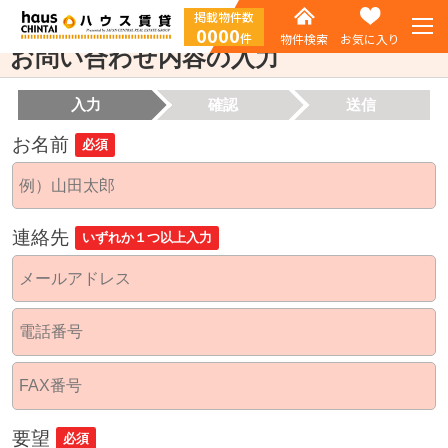
掲載物件数
0000
件
物件検索
お気に入り
お問い合わせ内容の入力
入力
確認
送信
お名前
必須
連絡先
いずれか１つ以上入力
要望
必須