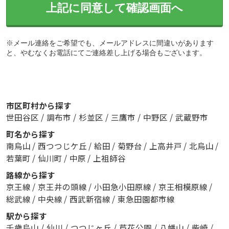
上記に同意して確認画面へ
※メール連絡をご希望でも、メールアドレスに間違いがあります
と、やむなくお電話にてご連絡差し上げる場合もございます。
市区町村から探す
世田谷区
/
調布市
/
杉並区
/
三鷹市
/
中野区
/
武蔵野市
町名から探す
南烏山
/
西つつじケ丘
/
給田
/
菊野台
/
上高井戸
/
北烏山
/
若葉町
/
仙川町
/
中原
/
上祖師谷
路線から探す
京王線
/
京王井の頭線
/
小田急小田原線
/
京王相模原線
/
総武線
/
中央線
/
西武新宿線
/
東急田園都市線
駅から探す
千歳烏山
/
仙川
/
つつじヶ丘
/
芦花公園
/
八幡山
/
柴崎
/