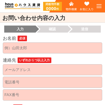
掲載物件数
0000
件
物件検索
お気に入り
お問い合わせ内容の入力
入力
確認
送信
お名前
必須
連絡先
いずれか１つ以上入力