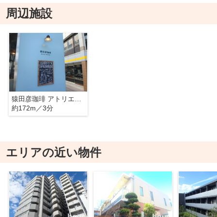
周辺施設
猿田彦珈琲 アトリエ仙川
約172m／3分
エリアの近い物件