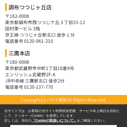
調布つつじヶ丘店
〒182-0006
東京都調布市西つつじケ丘３丁目33-12
田村第一ビル 3階
京王線 つつじヶ丘駅北口 徒歩１分
電話番号 0120-061-210
三鷹本店
〒180-0006
東京都武蔵野市中町1丁目18番9号
エンリッシュ武蔵野2F-A
JR中央線 三鷹駅北口 徒歩2分
電話番号 0120-137-770
Copyright(c) ハウス賃貸 All Rights Reserved.
当サイトでは、お客様の当サイト利用状況把握、サービス向上検討を目的と
して、クッキー（Cookie）を使用しています。
詳しくは、当社の
「Cookieの取扱いについて」
をご確認ください。