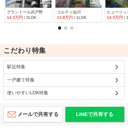
グランドール武戸野
コルティ仙川
14.3
万
円
/ 3LDK
13.8
万
円
/ 1LDK
14.3
万
円
/
こだわり特集
駅近特集
一戸建て特集
使いやすいLDK特集
メールで共有する
LINEで共有する