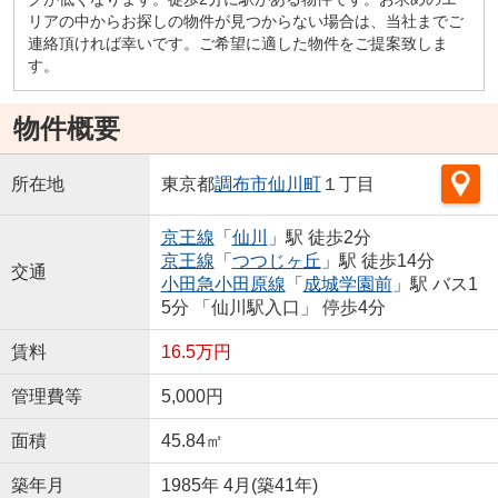
リアの中からお探しの物件が見つからない場合は、当社までご
連絡頂ければ幸いです。ご希望に適した物件をご提案致しま
す。
物件概要
所在地
東京都
調布市
仙川町
１丁目
京王線
「
仙川
」駅 徒歩2分
京王線
「
つつじヶ丘
」駅 徒歩14分
交通
小田急小田原線
「
成城学園前
」駅 バス1
5分 「仙川駅入口」 停歩4分
賃料
16.5万円
管理費等
5,000円
面積
45.84㎡
築年月
1985年 4月(築41年)