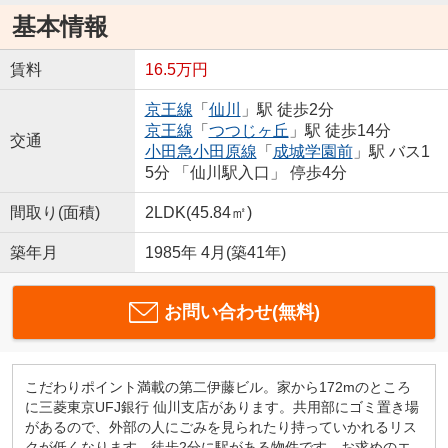
基本情報
賃料
16.5万円
京王線
「
仙川
」駅 徒歩2分
京王線
「
つつじヶ丘
」駅 徒歩14分
交通
小田急小田原線
「
成城学園前
」駅 バス1
5分 「仙川駅入口」 停歩4分
間取り(面積)
2LDK(45.84㎡)
築年月
1985年 4月(築41年)
お問い合わせ(無料)
こだわりポイント満載の第二伊藤ビル。家から172mのところ
に三菱東京UFJ銀行 仙川支店があります。共用部にゴミ置き場
があるので、外部の人にごみを見られたり持っていかれるリス
クが低くなります。徒歩2分に駅がある物件です。お求めのエ