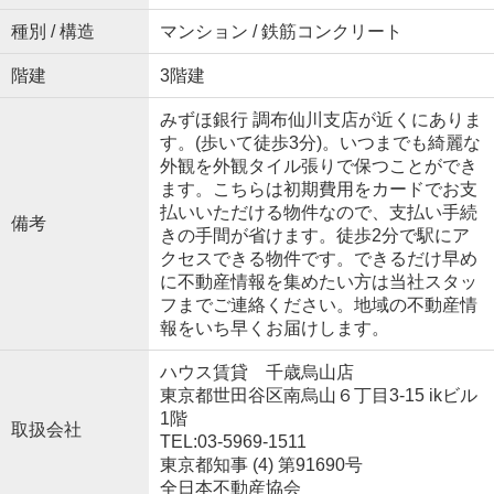
種別 / 構造
マンション / 鉄筋コンクリート
階建
3階建
みずほ銀行 調布仙川支店が近くにありま
す。(歩いて徒歩3分)。いつまでも綺麗な
外観を外観タイル張りで保つことができ
ます。こちらは初期費用をカードでお支
払いいただける物件なので、支払い手続
備考
きの手間が省けます。徒歩2分で駅にア
クセスできる物件です。できるだけ早め
に不動産情報を集めたい方は当社スタッ
フまでご連絡ください。地域の不動産情
報をいち早くお届けします。
ハウス賃貸 千歳烏山店
東京都世田谷区南烏山６丁目3-15 ikビル
1階
取扱会社
TEL:03-5969-1511
東京都知事 (4) 第91690号
全日本不動産協会