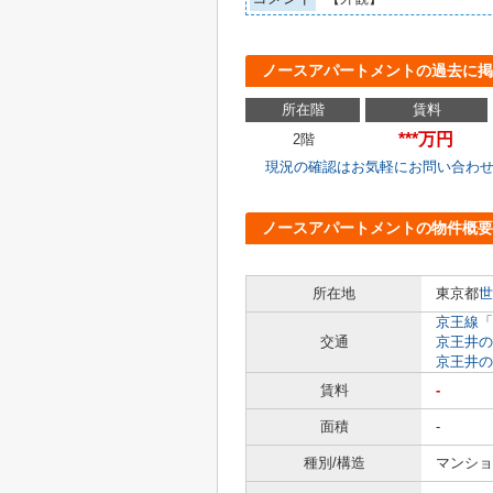
ノースアパートメントの過去に掲
所在階
賃料
***万円
2階
現況の確認はお気軽にお問い合わ
ノースアパートメントの物件概要
所在地
東京都
世
京王線
「
交通
京王井の
京王井の
賃料
-
面積
-
種別/構造
マンショ