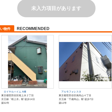
未入力項目があります
RECOMMENDED
い物件
ロイヤルハイム A棟
アルモフォレスタ
東京都世田谷区桜上水２丁目
東京都世田谷区南烏山４丁目
京王線「桜上水」駅 徒歩14分
京王線「千歳烏山」駅 徒歩7分
築32年
築12年