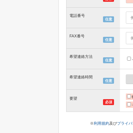
電話番号
任意
FAX番号
任意
希望連絡方法
任意
希望連絡時間
任意
要望
必須
※
利用規約
及び
プライバ