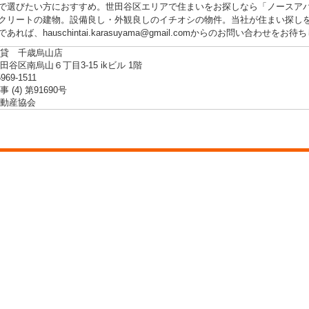
で選びたい方におすすめ。世田谷区エリアで住まいをお探しなら「ノースア
クリートの建物。設備良し・外観良しのイチオシの物件。当社が住まい探し
あれば、hauschintai.karasuyama@gmail.comからのお問い合わせを
貸 千歳烏山店
谷区南烏山６丁目3-15 ikビル 1階
5969-1511
 (4) 第91690号
動産協会