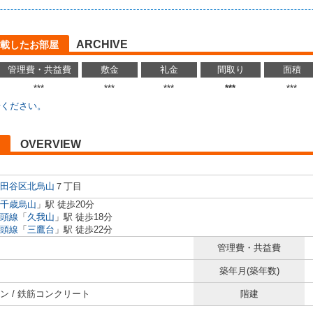
ARCHIVE
載したお部屋
管理費・共益費
敷金
礼金
間取り
面積
***
***
***
***
***
せください。
OVERVIEW
田谷区
北烏山
７丁目
千歳烏山
」駅 徒歩20分
頭線
「
久我山
」駅 徒歩18分
頭線
「
三鷹台
」駅 徒歩22分
管理費・共益費
築年月(築年数)
ン / 鉄筋コンクリート
階建