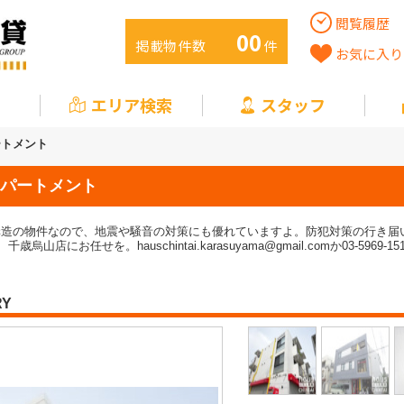
閲覧履歴
00
掲載物件数
件
お気に入り
エリア検索
スタッフ
ートメント
パートメント
構造の物件なので、地震や騒音の対策にも優れていますよ。防犯対策の行き届
店にお任せを。hauschintai.karasuyama@gmail.comか03-596
RY