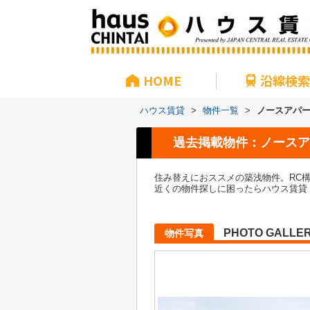
HOME
沿線検索
ハウス賃貸
>
物件一覧
>
ノースアパ
過去掲載物件：ノースア
住み替えにおススメの築浅物件。RC
近くの物件探しに困ったらハウス賃貸 千歳烏山
PHOTO GALLE
物件写真