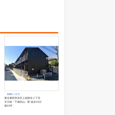
SDKハウス
東京都世田谷区上祖師谷２丁目
京王線「千歳烏山」駅 徒歩16分
築43年