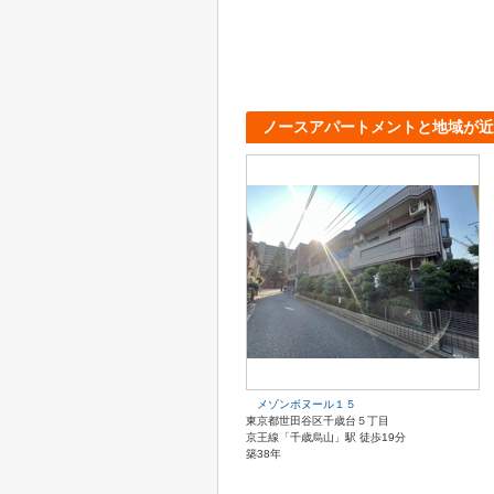
ノースアパートメントと地域が近
メゾンボヌール１５
東京都世田谷区千歳台５丁目
京王線「千歳烏山」駅 徒歩19分
築38年