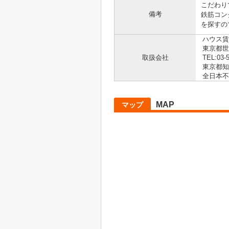
こだわり
備考
鉄筋コン
を探すので
ハウス賃
東京都世田
取扱会社
TEL:03-
東京都知事
全日本不
MAP
マップ