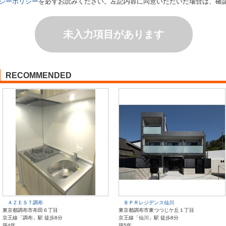
シーポリシー
を必ずお読みください。左記内容に同意いただいた場合は、確
未入力項目があります
RECOMMENDED
ＡＺＥＳＴ調布
ＢＰＲレジデンス仙川
東京都調布市布田６丁目
東京都調布市東つつじケ丘１丁目
京王線「調布」駅 徒歩8分
京王線「仙川」駅 徒歩8分
築4年
築5年