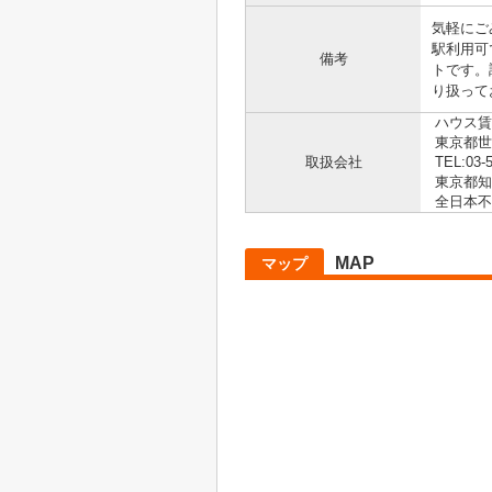
気軽にご
駅利用可
備考
トです。
り扱って
ハウス賃
東京都世田
取扱会社
TEL:03-
東京都知事
全日本不
MAP
マップ