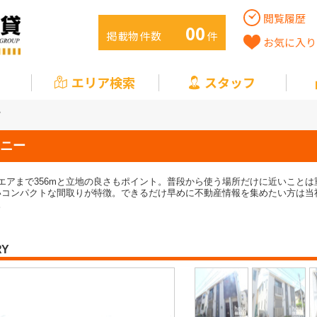
閲覧履歴
00
掲載物件数
件
お気に入り
エリア検索
スタッフ
ー
ニー
エアまで356mと立地の良さもポイント。普段から使う場所だけに近いこと
いいコンパクトな間取りが特徴。できるだけ早めに不動産情報を集めたい方は
。
RY