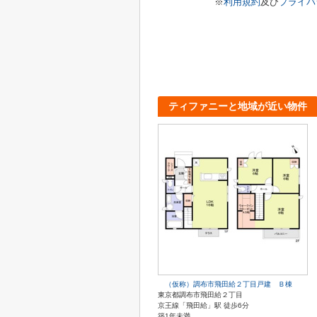
※
利用規約
及び
プライバ
ティファニーと地域が近い物件
（仮称）調布市飛田給２丁目戸建 Ｂ棟
東京都調布市飛田給２丁目
京王線「飛田給」駅 徒歩6分
築1年未満